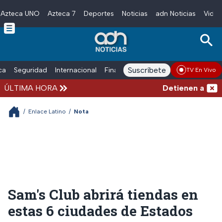
Azteca UNO
Azteca 7
Deportes
Noticias
adn Noticias
Video
Skip to main content
Suscríbete
ica
Seguridad
Internacional
Finanzas
adn Noticias Radio
Esp
TV En Vivo
ÚLTIMA HORA
Detienen al exgo
/
Enlace Latino
/
Nota
Sam's Club abrirá tiendas en
estas 6 ciudades de Estados