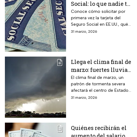
Social: lo que nadie te
cuenta sobre cómo
Conoce cómo solicitar por
primera vez la tarjeta del
obtenerla o
Seguro Social en EE.UU., qué
reemplazarla
hacer para reemplazarla y
31 marzo, 2026
cómo actualizar tu
información correctamente
Llega el clima final de
marzo: fuertes lluvias
y riesgo de
El clima final de marzo, un
patrón de tormenta severa
inundaciones en EUA
afectará el centro de Estados
Unidos esta semana, dejará
31 marzo, 2026
con lluvias intensas, granizo y
posibles tornados
Quiénes recibirán el
aumento del salario