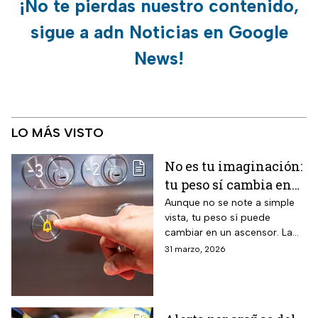
¡No te pierdas nuestro contenido,
sigue a adn Noticias en Google
News!
LO MÁS VISTO
No es tu imaginación:
tu peso sí cambia en
un ascensor y la
Aunque no se note a simple
vista, tu peso sí puede
ciencia lo explica
cambiar en un ascensor. La
ciencia explica por qué ocurre
31 marzo, 2026
este fenómeno y qué lo
provoca en el cuerpo humano