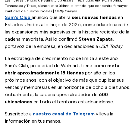
Las nuevas tiendas de Sams’Club estarán repartidas entre California,
Tennessee y Texas, siendo este último el estado que concentrará mayor
cantidad de nuevos locales
|
Getty Images
Sam's Club
anunció que abrirá
seis nuevas tiendas
en
Estados Unidos a lo largo de 2026, consolidando una de
las expansiones más agresivas en la historia reciente de la
cadena mayorista. Así lo confirmó
Steven Zapata
,
portavoz de la empresa, en declaraciones a
USA Today
.
La estrategia de crecimiento no se limita a este año.
Sam's Club, propiedad de Walmart, tiene como
meta
abrir aproximadamente 15 tiendas
por año en los
próximos años, con el objetivo de más que duplicar sus
ventas y membresías en un horizonte de ocho a diez años.
Actualmente, la cadena opera alrededor de
600
ubicaciones
en todo el territorio estadounidense.
Suscríbete a
nuestro canal de Telegram
y lleva la
información en tus manos.