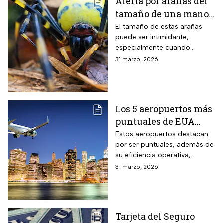
Alerta por arañas del
tamaño de una mano
que invaden EUA
El tamaño de estas arañas
puede ser intimidante,
especialmente cuando
aparecen cerca de viviendas,
31 marzo, 2026
jardines o techos en
vecindarios de Estados
Unidos
Los 5 aeropuertos más
puntuales de EUA
para viajar en Semana
Estos aeropuertos destacan
por ser puntuales, además de
Santa
su eficiencia operativa,
gestión del flujo de pasajeros
31 marzo, 2026
y capacidad para minimizar
retrasos
Tarjeta del Seguro