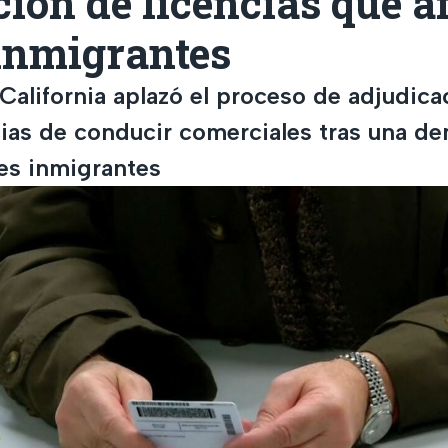
ión de licencias que a
 inmigrantes
California aplazó el proceso de adjudic
cias de conducir comerciales tras una d
es inmigrantes