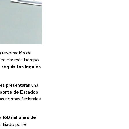
a revocación de
sca dar más tiempo
s
requisitos legales
es presentaran una
porte de Estados
las normas federales
ta
160 millones de
o fijado por el