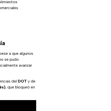
plimientos
merciales.
ia
pese a que algunos
 no se pudo
nicialmente avanzar
encias del
DOT
y de
és)
, que bloqueó en