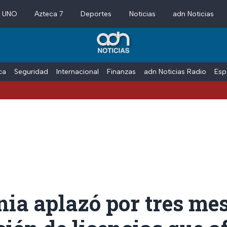
a UNO
Azteca 7
Deportes
Noticias
adn Noticias
ica
Seguridad
Internacional
Finanzas
adn Noticias Radio
Esp
Vacac
nia aplazó por tres mes