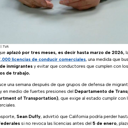
|
TVA
que
aplazó por
tres meses, es decir hasta marzo de 2026,
l
7,000 licencias de conducir comerciales
, una medida que bu
 de inmigrantes
y evitar que conductores que cumplen con lo
os de trabajo.
uce una semana después de que grupos de defensa de migrant
y en medio de fuertes presiones del
Departamento de Trans
rtment of Transportation)
, que exige al estado cumplir con 
rciales.
nsporte,
Sean Duffy
, advirtió que California podría perder has
federales
si no revoca las licencias antes del
5 de enero
, plaz