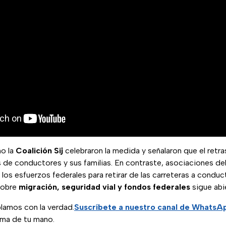
o la
Coalición Sij
celebraron la medida y señalaron que el retra
 de conductores y sus familias. En contraste, asociaciones del
los esfuerzos federales para retirar de las carreteras a conduc
sobre
migración, seguridad vial y fondos federales
sigue abi
lamos con la verdad.
Suscríbete a nuestro canal de WhatsA
lma de tu mano.