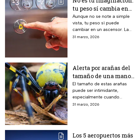
No es tu imaginación:
tu peso sí cambia en
un ascensor y la
Aunque no se note a simple
vista, tu peso sí puede
ciencia lo explica
cambiar en un ascensor. La
ciencia explica por qué ocurre
31 marzo, 2026
este fenómeno y qué lo
provoca en el cuerpo humano
Alerta por arañas del
tamaño de una mano
que invaden EUA
El tamaño de estas arañas
puede ser intimidante,
especialmente cuando
aparecen cerca de viviendas,
31 marzo, 2026
jardines o techos en
vecindarios de Estados
Unidos
Los 5 aeropuertos más