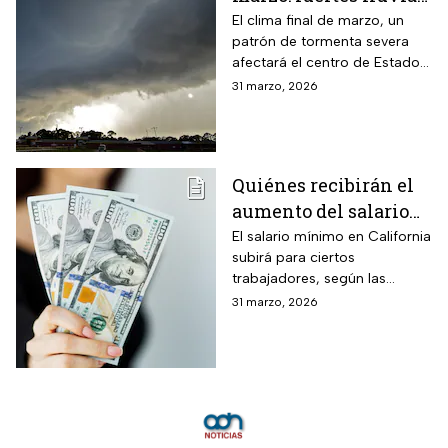
y riesgo de
El clima final de marzo, un
patrón de tormenta severa
inundaciones en EUA
afectará el centro de Estados
Unidos esta semana, dejará
31 marzo, 2026
con lluvias intensas, granizo y
posibles tornados
Quiénes recibirán el
aumento del salario
mínimo en California
El salario mínimo en California
subirá para ciertos
trabajadores, según las
autoridades locales. Conoce
31 marzo, 2026
quiénes se benefician y cómo
impacta el ajuste salarial