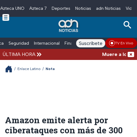
Azteca UNO
Azteca 7
Deportes
Noticias
adn Noticias
Video
Skip to main content
Suscríbete
ica
Seguridad
Internacional
Finanzas
adn Noticias Radio
Esp
TV En Vivo
ÚLTIMA HORA
Muere a los 68 a
/
Enlace Latino
/
Nota
Amazon emite alerta por
ciberataques con más de 300