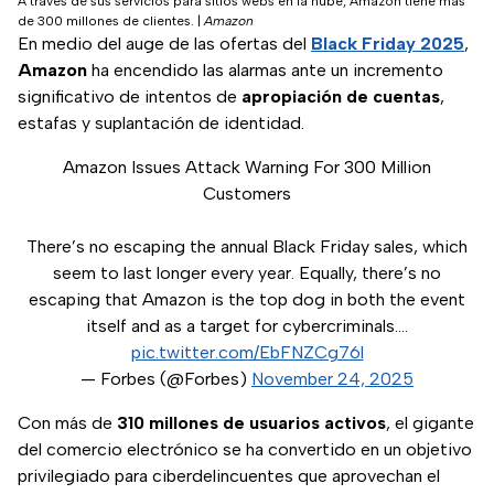
A través de sus servicios para sitios webs en la nube, Amazon tiene más
de 300 millones de clientes.
|
Amazon
En medio del auge de las ofertas del
Black Friday 2025
,
Amazon
ha encendido las alarmas ante un incremento
significativo de intentos de
apropiación de cuentas
,
estafas y suplantación de identidad.
Amazon Issues Attack Warning For 300 Million
Customers
There’s no escaping the annual Black Friday sales, which
seem to last longer every year. Equally, there’s no
escaping that Amazon is the top dog in both the event
itself and as a target for cybercriminals.…
pic.twitter.com/EbFNZCg76l
— Forbes (@Forbes)
November 24, 2025
Con más de
310 millones de usuarios activos
, el gigante
del comercio electrónico se ha convertido en un objetivo
privilegiado para ciberdelincuentes que aprovechan el