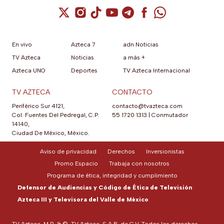
Cuenta de X / Twitter (se abre en una nuev
Cuenta de Instagram (se abre en una n
Cuenta de TikTok (se abre en una
Cuenta de YouTube (se abre 
Cuenta de Telegram (se a
Cuenta de Facebook 
Cuenta de Whats
En vivo
Azteca 7
adn Noticias
TV Azteca
Noticias
a más +
Azteca UNO
Deportes
TV Azteca Internacional
TV AZTECA
CONTACTO
Periférico Sur 4121,
contacto@tvazteca.com
Col. Fuentes Del Pedregal, C.P.
55 1720 1313
|
Conmutador
14140,
Ciudad De México, México.
Aviso de privacidad
Derechos
Inversionistas
Promo Espacio
Trabaja con nosotros
Programa de ética, integridad y cumplimiento
Defensor de Audiencias y Código de Ética de Televisión
Azteca III y Televisora del Valle de México