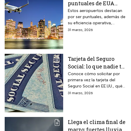
puntuales de EUA
para viajar en Semana
Estos aeropuertos destacan
por ser puntuales, además de
Santa
su eficiencia operativa,
gestión del flujo de pasajeros
31 marzo, 2026
y capacidad para minimizar
retrasos
Tarjeta del Seguro
Social: lo que nadie te
cuenta sobre cómo
Conoce cómo solicitar por
primera vez la tarjeta del
obtenerla o
Seguro Social en EE.UU., qué
reemplazarla
hacer para reemplazarla y
31 marzo, 2026
cómo actualizar tu
información correctamente
Llega el clima final de
marzo: fuertes lluvias