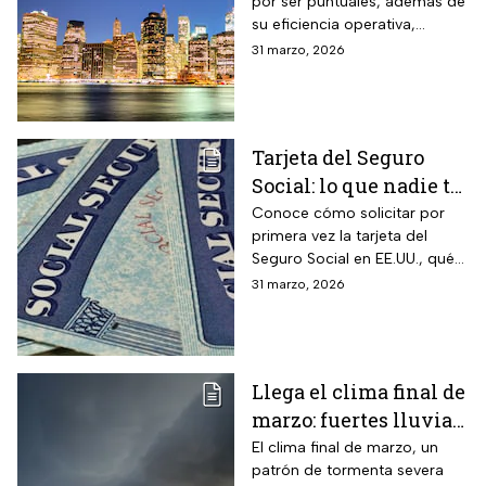
por ser puntuales, además de
Santa
su eficiencia operativa,
gestión del flujo de pasajeros
31 marzo, 2026
y capacidad para minimizar
retrasos
Tarjeta del Seguro
Social: lo que nadie te
cuenta sobre cómo
Conoce cómo solicitar por
primera vez la tarjeta del
obtenerla o
Seguro Social en EE.UU., qué
reemplazarla
hacer para reemplazarla y
31 marzo, 2026
cómo actualizar tu
información correctamente
Llega el clima final de
marzo: fuertes lluvias
y riesgo de
El clima final de marzo, un
patrón de tormenta severa
inundaciones en EUA