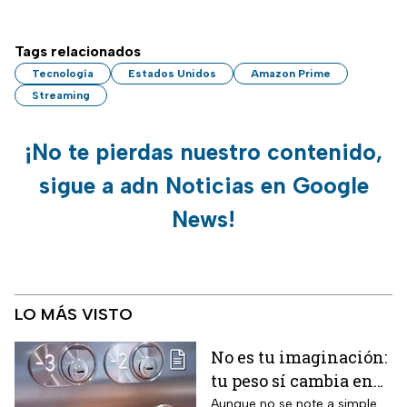
Tags relacionados
Tecnología
Estados Unidos
Amazon Prime
Streaming
¡No te pierdas nuestro contenido,
sigue a adn Noticias en Google
News!
LO MÁS VISTO
No es tu imaginación:
tu peso sí cambia en
un ascensor y la
Aunque no se note a simple