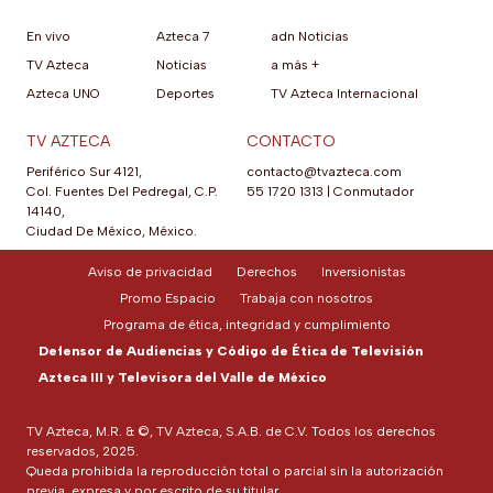
En vivo
Azteca 7
adn Noticias
TV Azteca
Noticias
a más +
Azteca UNO
Deportes
TV Azteca Internacional
TV AZTECA
CONTACTO
Periférico Sur 4121,
contacto@tvazteca.com
Col. Fuentes Del Pedregal, C.P.
55 1720 1313
|
Conmutador
14140,
Ciudad De México, México.
Aviso de privacidad
Derechos
Inversionistas
Promo Espacio
Trabaja con nosotros
Programa de ética, integridad y cumplimiento
Defensor de Audiencias y Código de Ética de Televisión
Azteca III y Televisora del Valle de México
TV Azteca, M.R. & ©, TV Azteca, S.A.B. de C.V. Todos los derechos
reservados, 2025.
Queda prohibida la reproducción total o parcial sin la autorización
previa, expresa y por escrito de su titular.