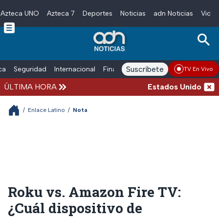
Azteca UNO
Azteca 7
Deportes
Noticias
adn Noticias
Video
Skip to main content
Suscríbete
ica
Seguridad
Internacional
Finanzas
adn Noticias Radio
Esp
TV En Vivo
ÚLTIMA HORA
Estados Unidos suspen
/
Enlace Latino
/
Nota
Roku vs. Amazon Fire TV:
¿Cuál dispositivo de