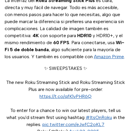
La interfaz del
Roku Streaming Stick Plus
es clara,
directa y muy fácil de navegar. Todo es más accesible,
con menos pasos para hacer lo que necesitas, algo que
puede marcar la diferencia si prefieres una experiencia sin
complicaciones. La calidad de imagen también es
competitiva:
4K
con soporte para
HDR10
y HDR10+, y el
mismo rendimiento de
60 FPS
. Para conectarse, usa
Wi-
Fi 5 de doble banda
, algo suficiente para la mayoría de
los usuarios. Y también es compatible con
Amazon Prime
.
✨ SWEEPSTAKES ✨
The new Roku Streaming Stick and Roku Streaming Stick
Plus are now available for pre-order:
https://t.co/qfK1vPHR6Q
To enter for a chance to win our latest players, tell us
what you'd stream first using hashtag
#ItsOnRoku
in the
replies.
pic.twitter.com/eJwfC2oKL7