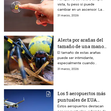
vista, tu peso sí puede
ciencia lo explica
cambiar en un ascensor. La
ciencia explica por qué ocurre
31 marzo, 2026
este fenómeno y qué lo
provoca en el cuerpo humano
Alerta por arañas del
tamaño de una mano
que invaden EUA
El tamaño de estas arañas
puede ser intimidante,
especialmente cuando
aparecen cerca de viviendas,
31 marzo, 2026
jardines o techos en
vecindarios de Estados
Unidos
Los 5 aeropuertos más
puntuales de EUA
para viajar en Semana
Estos aeropuertos destacan