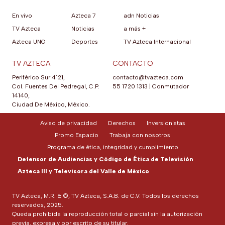
En vivo
Azteca 7
adn Noticias
TV Azteca
Noticias
a más +
Azteca UNO
Deportes
TV Azteca Internacional
TV AZTECA
CONTACTO
Periférico Sur 4121,
contacto@tvazteca.com
Col. Fuentes Del Pedregal, C.P.
55 1720 1313
|
Conmutador
14140,
Ciudad De México, México.
Aviso de privacidad
Derechos
Inversionistas
Promo Espacio
Trabaja con nosotros
Programa de ética, integridad y cumplimiento
Defensor de Audiencias y Código de Ética de Televisión
Azteca III y Televisora del Valle de México
TV Azteca, M.R. & ©, TV Azteca, S.A.B. de C.V. Todos los derechos
reservados, 2025.
Queda prohibida la reproducción total o parcial sin la autorización
previa, expresa y por escrito de su titular.