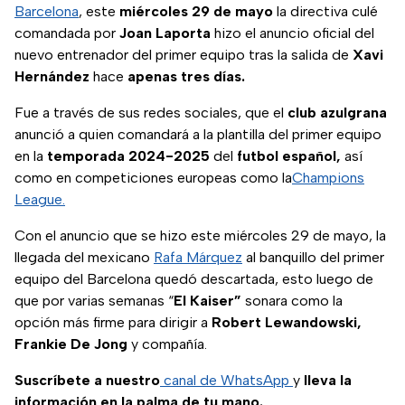
Barcelona
, este
miércoles 29 de mayo
la directiva culé
comandada por
Joan Laporta
hizo el anuncio oficial del
nuevo entrenador del primer equipo tras la salida de
Xavi
Hernández
hace
apenas tres días.
Fue a través de sus redes sociales, que el
club azulgrana
anunció a quien comandará a la plantilla del primer equipo
en la
temporada 2024-2025
del
futbol español,
así
como en competiciones europeas como la
Champions
League.
Con el anuncio que se hizo este miércoles 29 de mayo, la
llegada del mexicano
Rafa Márquez
al banquillo del primer
equipo del Barcelona quedó descartada, esto luego de
que por varias semanas “
El Kaiser”
sonara como la
opción más firme para dirigir a
Robert Lewandowski,
Frankie De Jong
y compañía.
Suscríbete a nuestro
canal de WhatsApp
y
lleva la
información en la palma de tu mano.