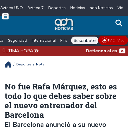
Azteca UNO
Azteca 7
Deportes
Noticias
adn Noticias
Video
Skip to main content
Suscríbete
ica
Seguridad
Internacional
Finanzas
adn Noticias Radio
Esp
TV En Vivo
ÚLTIMA HORA
Detienen al exgobern
/
Deportes
/
Nota
No fue Rafa Márquez, esto es
todo lo que debes saber sobre
el nuevo entrenador del
Barcelona
El Barcelona anunció a su nuevo