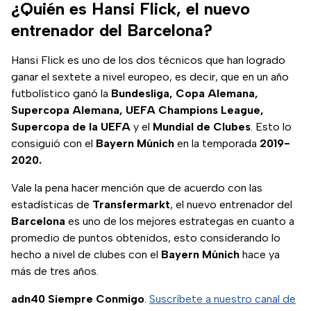
comercios
¿Quién es Hansi Flick, el nuevo
deportivos en
entrenador del Barcelona?
CDMX.
Hansi Flick es uno de los dos técnicos que han logrado
ganar el sextete a nivel europeo, es decir, que en un año
futbolístico ganó la
Bundesliga, Copa Alemana,
Supercopa Alemana, UEFA Champions League,
Supercopa de la UEFA
y el
Mundial de Clubes
. Esto lo
consiguió con el
Bayern
Múnich
en la temporada
2019-
2020.
Vale la pena hacer mención que de acuerdo con las
estadísticas de
Transfermarkt
, el nuevo entrenador del
Barcelona
es uno de los mejores estrategas en cuanto a
promedio de puntos obtenidos, esto considerando lo
hecho a nivel de clubes con el
Bayern Múnich
hace ya
más de tres años.
adn40 Siempre Conmigo
.
Suscríbete a nuestro canal de