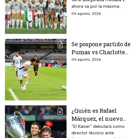
conoce a su rival
ahora va por la máxima
presea en los Juegos
04 agosto, 2026
Centroamericanos
Se pospone partido de
Pumas vs Charlotte
FC en el inicio de la
04 agosto, 2026
Leagues Cup 2026
¿Quién es Rafael
Márquez, el nuevo
entrenador de la
“El Kaiser” debutará como
director técnico ante
Selección Mexicana