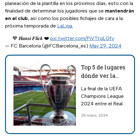
planeación de la plantilla en los próximos días, esto con la
finalidad de determinar los jugadores que se
mantendrán
en el club
, así como los posibles fichajes de cara a la
próxima temporada de
LaLiga.
💙 𝑯𝒂𝒏𝒔𝒊 𝑭𝒍𝒊𝒄𝒌 ❤️
pic.twitter.com/PiVTtgLGfv
— FC Barcelona (@FCBarcelona_es)
May 29, 2024
Top 5 de lugares
dónde ver la
final de la
La final de la UEFA
Champions
Champions League
League 2024 en
2024 entre el Real
CDMX
Madrid y el Borussia
28 mayo, 2024
Dortmund se podrá
ver en bares,
restaurantes y