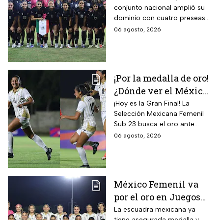
conjunto nacional amplió su
Centroamericanos; el
dominio con cuatro preseas
camino de México a la
doradas de forma
06 agosto, 2026
gloria
consecutiva
¡Por la medalla de oro!
¿Dónde ver el México
vs Colombia Femenil?
¡Hoy es la Gran Final! La
Selección Mexicana Femenil
Así puedes seguir la
Sub 23 busca el oro ante
Gran Final EN VIVO
Colombia en los Juegos
06 agosto, 2026
Centroamericanos y del
Caribe Santo Domingo 2026.
México Femenil va
por el oro en Juegos
Centroamericanos; ya
La escuadra mexicana ya
tiene asegurada medalla y