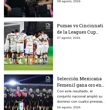
08 agosto, 2026
Pumas vs Cincinnati
de la Leagues Cup
2026 es pospuesto
07 agosto, 2026
hasta nuevo aviso
Selección Mexicana
Femenil gana oro en
Juegos
Con este resultado, el
conjunto nacional amplió su
Centroamericanos; el
dominio con cuatro preseas
camino de México a la
doradas de forma
06 agosto, 2026