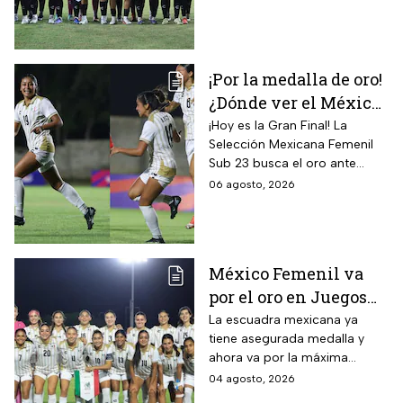
gloria
consecutiva
¡Por la medalla de oro!
¿Dónde ver el México
vs Colombia Femenil?
¡Hoy es la Gran Final! La
Selección Mexicana Femenil
Así puedes seguir la
Sub 23 busca el oro ante
Gran Final EN VIVO
Colombia en los Juegos
06 agosto, 2026
Centroamericanos y del
Caribe Santo Domingo 2026.
México Femenil va
por el oro en Juegos
Centroamericanos; ya
La escuadra mexicana ya
tiene asegurada medalla y
conoce a su rival
ahora va por la máxima
presea en los Juegos
04 agosto, 2026
Centroamericanos