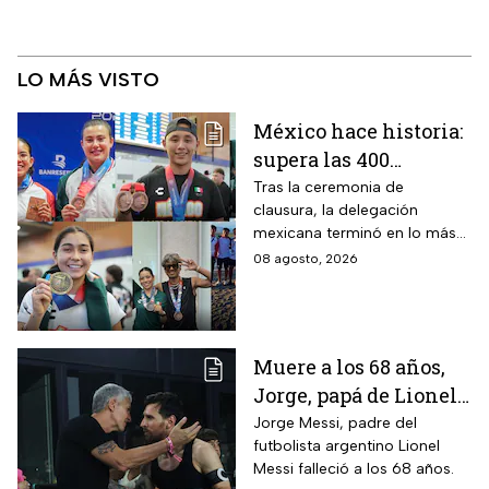
LO MÁS VISTO
México hace historia:
supera las 400
medallas en los
Tras la ceremonia de
clausura, la delegación
Juegos
mexicana terminó en lo más
Centroamericanos
alto del medallero
08 agosto, 2026
2026 e impone récords
Muere a los 68 años,
Jorge, papá de Lionel
Messi
Jorge Messi, padre del
futbolista argentino Lionel
Messi falleció a los 68 años.