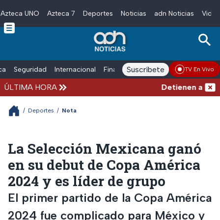
Azteca UNO
Azteca 7
Deportes
Noticias
adn Noticias
Video
Skip to main content
Suscríbete
ica
Seguridad
Internacional
Finanzas
adn Noticias Radio
Esp
TV En Vivo
ÚLTIMA HORA
Detienen al hombr
/
Deportes
/
Nota
La Selección Mexicana ganó
en su debut de Copa América
2024 y es líder de grupo
El primer partido de la Copa América
2024 fue complicado para México y