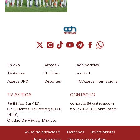
Cuenta de X / Twitter (se abre en una nuev
Cuenta de Instagram (se abre en una n
Cuenta de TikTok (se abre en una
Cuenta de YouTube (se abre 
Cuenta de Telegram (se a
Cuenta de Facebook 
Cuenta de Whats
En vivo
Azteca 7
adn Noticias
TV Azteca
Noticias
a más +
Azteca UNO
Deportes
TV Azteca Internacional
TV AZTECA
CONTACTO
Periférico Sur 4121,
contacto@tvazteca.com
Col. Fuentes Del Pedregal, C.P.
55 1720 1313
|
Conmutador
14140,
Ciudad De México, México.
Aviso de privacidad
Derechos
Inversionistas
Promo Espacio
Trabaja con nosotros