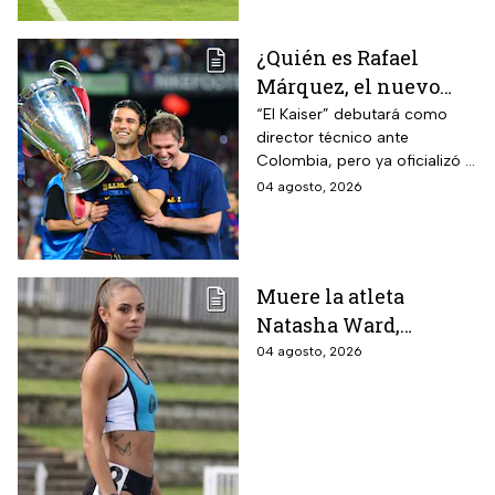
¿Quién es Rafael
Márquez, el nuevo
entrenador de la
“El Kaiser” debutará como
director técnico ante
Selección Mexicana
Colombia, pero ya oficializó la
que debutará con
fecha de su primer encuentro
04 agosto, 2026
Colombia, Perú y
contra Estados Unidos, el
EUA?
máximo rival de la zona para
México
Muere la atleta
Natasha Ward,
promesa del atletismo
04 agosto, 2026
mundial a los 21 años
de edad