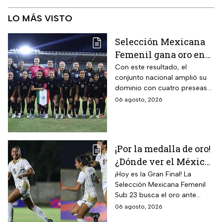
LO MÁS VISTO
Selección Mexicana
Femenil gana oro en
Juegos
Con este resultado, el
conjunto nacional amplió su
Centroamericanos; el
dominio con cuatro preseas
camino de México a la
doradas de forma
06 agosto, 2026
gloria
consecutiva
¡Por la medalla de oro!
¿Dónde ver el México
vs Colombia Femenil?
¡Hoy es la Gran Final! La
Selección Mexicana Femenil
Así puedes seguir la
Sub 23 busca el oro ante
Gran Final EN VIVO
Colombia en los Juegos
06 agosto, 2026
Centroamericanos y del