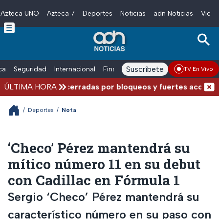
Azteca UNO
Azteca 7
Deportes
Noticias
adn Noticias
Video
Skip to main content
Suscríbete
ica
Seguridad
Internacional
Finanzas
adn Noticias Radio
Esp
TV En Vivo
: Carreteras cerradas por bloqueos y fuertes accidentes 
ÚLTIMA HORA
/
Deportes
/
Nota
‘Checo’ Pérez mantendrá su
mítico número 11 en su debut
con Cadillac en Fórmula 1
Sergio ‘Checo’ Pérez mantendrá su
característico número en su paso con