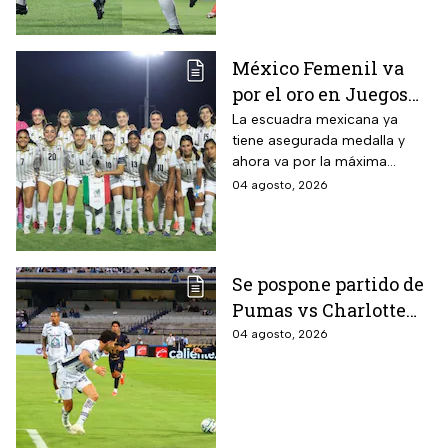
Caribe Santo Domingo 2026.
México Femenil va
por el oro en Juegos
Centroamericanos; ya
La escuadra mexicana ya
tiene asegurada medalla y
conoce a su rival
ahora va por la máxima
presea en los Juegos
04 agosto, 2026
Centroamericanos
Se pospone partido de
Pumas vs Charlotte
FC en el inicio de la
04 agosto, 2026
Leagues Cup 2026