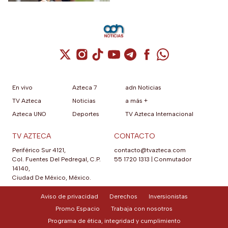
Cuenta de X / Twitter (se abre en una nuev
Cuenta de Instagram (se abre en una n
Cuenta de TikTok (se abre en una
Cuenta de YouTube (se abre 
Cuenta de Telegram (se a
Cuenta de Facebook 
Cuenta de Whats
En vivo
Azteca 7
adn Noticias
TV Azteca
Noticias
a más +
Azteca UNO
Deportes
TV Azteca Internacional
TV AZTECA
CONTACTO
Periférico Sur 4121,
contacto@tvazteca.com
Col. Fuentes Del Pedregal, C.P.
55 1720 1313
|
Conmutador
14140,
Ciudad De México, México.
Aviso de privacidad
Derechos
Inversionistas
Promo Espacio
Trabaja con nosotros
Programa de ética, integridad y cumplimiento