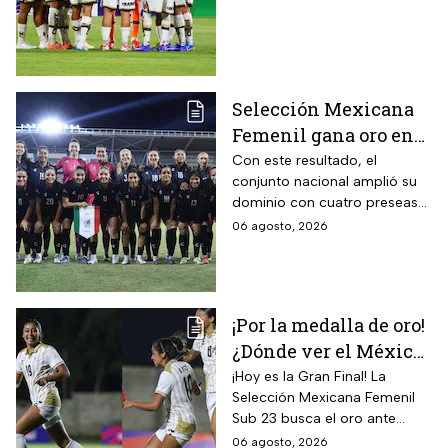
Selección Mexicana
Femenil gana oro en
Juegos
Con este resultado, el
conjunto nacional amplió su
Centroamericanos; el
dominio con cuatro preseas
camino de México a la
doradas de forma
06 agosto, 2026
gloria
consecutiva
¡Por la medalla de oro!
¿Dónde ver el México
vs Colombia Femenil?
¡Hoy es la Gran Final! La
Selección Mexicana Femenil
Así puedes seguir la
Sub 23 busca el oro ante
Gran Final EN VIVO
Colombia en los Juegos
06 agosto, 2026