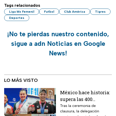
Tags relacionados
Liga Mx Femenil
Futbol
Club América
Tigres
Deportes
¡No te pierdas nuestro contenido,
sigue a adn Noticias en Google
News!
LO MÁS VISTO
México hace historia:
supera las 400
medallas en los
Tras la ceremonia de
clausura, la delegación
Juegos