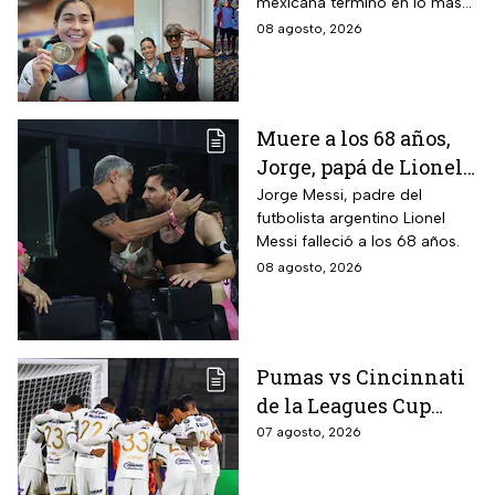
mexicana terminó en lo más
Centroamericanos
alto del medallero
08 agosto, 2026
2026 e impone récords
Muere a los 68 años,
Jorge, papá de Lionel
Messi
Jorge Messi, padre del
futbolista argentino Lionel
Messi falleció a los 68 años.
08 agosto, 2026
Pumas vs Cincinnati
de la Leagues Cup
2026 es pospuesto
07 agosto, 2026
hasta nuevo aviso