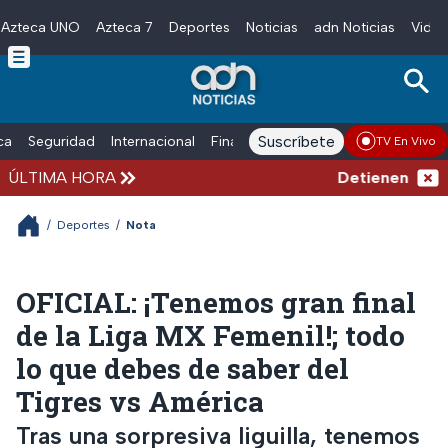
Azteca UNO
Azteca 7
Deportes
Noticias
adn Noticias
Video
Skip to main content
Suscríbete
ica
Seguridad
Internacional
Finanzas
adn Noticias Radio
Esp
TV En Vivo
ÚLTIMA HORA
Detienen al homb
/
Deportes
/
Nota
OFICIAL: ¡Tenemos gran final
de la Liga MX Femenil!; todo
lo que debes de saber del
Tigres vs América
Tras una sorpresiva liguilla, tenemos