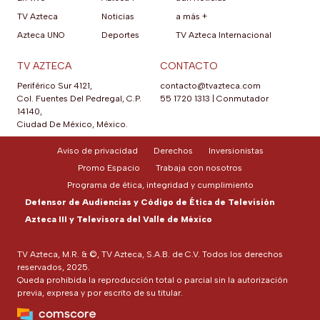
TV Azteca
Noticias
a más +
Azteca UNO
Deportes
TV Azteca Internacional
TV AZTECA
CONTACTO
Periférico Sur 4121,
contacto@tvazteca.com
Col. Fuentes Del Pedregal, C.P.
55 1720 1313
|
Conmutador
14140,
Ciudad De México, México.
Aviso de privacidad
Derechos
Inversionistas
Promo Espacio
Trabaja con nosotros
Programa de ética, integridad y cumplimiento
Defensor de Audiencias y Código de Ética de Televisión
Azteca III y Televisora del Valle de México
TV Azteca, M.R. & ©, TV Azteca, S.A.B. de C.V. Todos los derechos
reservados, 2025.
Queda prohibida la reproducción total o parcial sin la autorización
previa, expresa y por escrito de su titular.