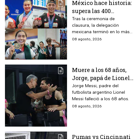
México hace historia:
supera las 400
medallas en los
Tras la ceremonia de
clausura, la delegación
Juegos
mexicana terminó en lo más
Centroamericanos
alto del medallero
08 agosto, 2026
2026 e impone récords
Muere a los 68 años,
Jorge, papá de Lionel
Messi
Jorge Messi, padre del
futbolista argentino Lionel
Messi falleció a los 68 años.
08 agosto, 2026
Pumas vs Cincinnati