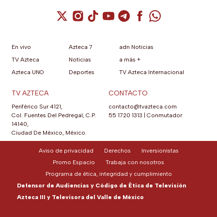
Cuenta de X / Twitter (se abre en una nuev
Cuenta de Instagram (se abre en una n
Cuenta de TikTok (se abre en una
Cuenta de YouTube (se abre 
Cuenta de Telegram (se a
Cuenta de Facebook 
Cuenta de Whats
En vivo
Azteca 7
adn Noticias
TV Azteca
Noticias
a más +
Azteca UNO
Deportes
TV Azteca Internacional
TV AZTECA
CONTACTO
Periférico Sur 4121,
contacto@tvazteca.com
Col. Fuentes Del Pedregal, C.P.
55 1720 1313
|
Conmutador
14140,
Ciudad De México, México.
Aviso de privacidad
Derechos
Inversionistas
Promo Espacio
Trabaja con nosotros
Programa de ética, integridad y cumplimiento
Defensor de Audiencias y Código de Ética de Televisión
Azteca III y Televisora del Valle de México