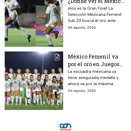
¿Dónde ver el México
vs Colombia Femenil?
¡Hoy es la Gran Final! La
Selección Mexicana Femenil
Así puedes seguir la
Sub 23 busca el oro ante
Gran Final EN VIVO
Colombia en los Juegos
06 agosto, 2026
Centroamericanos y del
Caribe Santo Domingo 2026.
México Femenil va
por el oro en Juegos
Centroamericanos; ya
La escuadra mexicana ya
tiene asegurada medalla y
conoce a su rival
ahora va por la máxima
presea en los Juegos
04 agosto, 2026
Centroamericanos