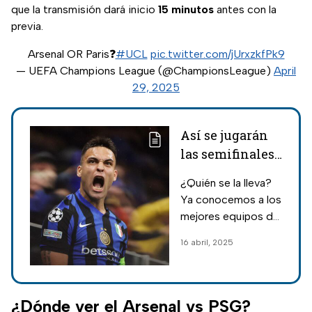
que la transmisión dará inicio
15 minutos
antes con la
previa.
Arsenal OR Paris❓
#UCL
pic.twitter.com/jUrxzkfPk9
— UEFA Champions League (@ChampionsLeague)
April
29, 2025
Así se jugarán
las semifinales
de Champions
¿Quién se la lleva?
League 2025,
Ya conocemos a los
con Barcelona,
mejores equipos de
Inter, Arsenal y
la Champions
16 abril, 2025
PSG
League este 2025,
los cuales se
medirán en unas
semifinales
¿Dónde ver el Arsenal vs PSG?