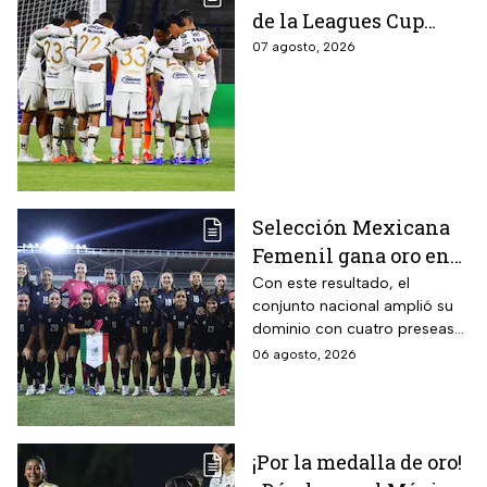
de la Leagues Cup
2026 es pospuesto
07 agosto, 2026
hasta nuevo aviso
Selección Mexicana
Femenil gana oro en
Juegos
Con este resultado, el
conjunto nacional amplió su
Centroamericanos; el
dominio con cuatro preseas
camino de México a la
doradas de forma
06 agosto, 2026
gloria
consecutiva
¡Por la medalla de oro!