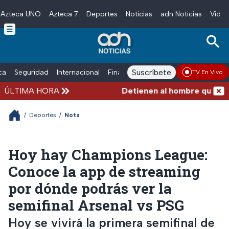
Azteca UNO
Azteca 7
Deportes
Noticias
adn Noticias
Video
Skip to main content
Suscríbete
ica
Seguridad
Internacional
Finanzas
adn Noticias Radio
Esp
TV En Vivo
ÚLTIMA HORA
Detienen al hombre que empuj
/
Deportes
/
Nota
Hoy hay Champions League:
Conoce la app de streaming
por dónde podrás ver la
semifinal Arsenal vs PSG
Hoy se vivirá la primera semifinal de