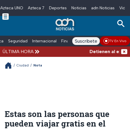
Azteca UNO
Azteca 7
Deportes
Noticias
adn Noticias
Video
Skip to main content
Suscríbete
ica
Seguridad
Internacional
Finanzas
adn Noticias Radio
Esp
TV En Vivo
ÚLTIMA HORA
Detienen al exgober
/
Ciudad
/
Nota
Estas son las personas que
pueden viajar gratis en el