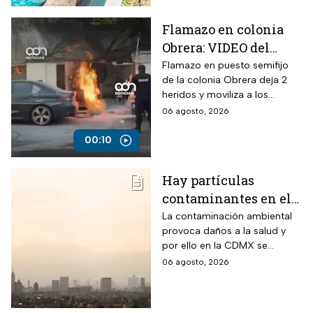
Flamazo en colonia
Obrera: VIDEO del
siniestro en puesto
Flamazo en puesto semifijo
de la colonia Obrera deja 2
semifijo que dejó
heridos y moviliza a los
heridos
servicios de emergencia en
06 agosto, 2026
Isabel la Católica y
Chimalpopoca.
00:10
Hay partículas
contaminantes en el
ambiente; así está la
La contaminación ambiental
provoca daños a la salud y
calidad del aire hoy
por ello en la CDMX se
en CDMX
monitorea la calidad del aire
06 agosto, 2026
para en caso de ser necesario
activar la Fase 1 de
Contingencia Ambiental.