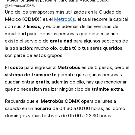
Te decimos quiénes pueden entrar gratis al Metrobús CDMX.
|
@MetrobusCDMX
Uno de los transportes más utilizados en la Ciudad de
México (
CDMX
) es el
Metrobús
, el cual recorre la capital
con sus
7 líneas
, y es que además de las ventajas de
movilidad para todas las personas que deseen usarlo,
existe el servicio de
gratuidad
para algunos sectores de
la
población
; mucho ojo, quizá tú o tus seres queridos
son parte de estos grupos.
El
costo
para ingresar al
Metrobús
es de 6 pesos, pero el
sistema de transporte
permite que algunas personas
puedan entrar
gratis
, además de ello, hay que mencionar
que no necesitan realizar ningún tipo de
trámite extra
.
Recuerda que el
Metrobús
CDMX
opera de lunes a
sábado en un
horario
de 04:30 a 00:00 horas; así como
domingos y días festivos de 05:00 a 23:30 horas.