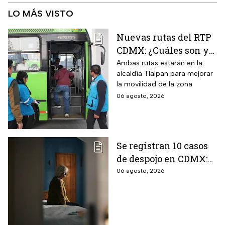
LO MÁS VISTO
Nuevas rutas del RTP
CDMX: ¿Cuáles son y
con qué estaciones
Ambas rutas estarán en la
alcaldía Tlalpan para mejorar
del Metrobús
la movilidad de la zona
conectan?
06 agosto, 2026
Se registran 10 casos
de despojo en CDMX:
adultos mayores son
06 agosto, 2026
las principales
víctimas