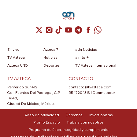
Cuenta de X / Twitter (se abre en una nuev
Cuenta de Instagram (se abre en una n
Cuenta de TikTok (se abre en una
Cuenta de YouTube (se abre 
Cuenta de Telegram (se a
Cuenta de Facebook 
Cuenta de Whats
En vivo
Azteca 7
adn Noticias
TV Azteca
Noticias
a más +
Azteca UNO
Deportes
TV Azteca Internacional
TV AZTECA
CONTACTO
Periférico Sur 4121,
contacto@tvazteca.com
Col. Fuentes Del Pedregal, C.P.
55 1720 1313
|
Conmutador
14140,
Ciudad De México, México.
Aviso de privacidad
Derechos
Inversionistas
Promo Espacio
Trabaja con nosotros
Programa de ética, integridad y cumplimiento