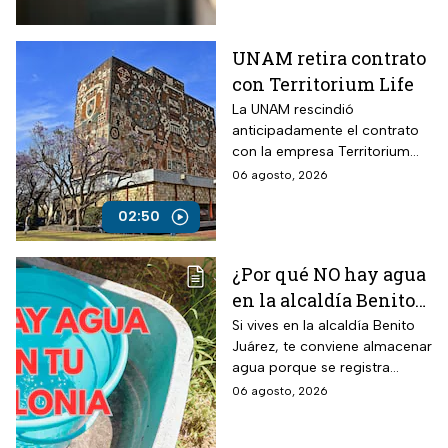
UNAM retira contrato
con Territorium Life
La UNAM rescindió
anticipadamente el contrato
con la empresa Territorium
Life, encargada del examen
06 agosto, 2026
de ingreso a licenciatura.
02:50
¿Por qué NO hay agua
en la alcaldía Benito
Juárez? Lista de
Si vives en la alcaldía Benito
Juárez, te conviene almacenar
colonias afectadas
agua porque se registra
hasta el viernes
suspensión del suministro por
06 agosto, 2026
más de 48 horas.