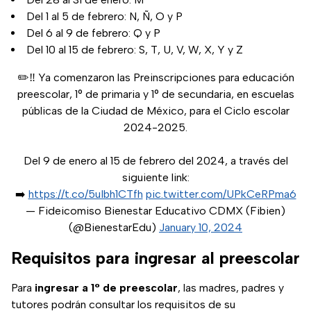
Del 1 al 5 de febrero: N, Ñ, O y P
Del 6 al 9 de febrero: Q y P
Del 10 al 15 de febrero: S, T, U, V, W, X, Y y Z
✏️‼️ Ya comenzaron las Preinscripciones para educación
preescolar, 1° de primaria y 1° de secundaria, en escuelas
públicas de la Ciudad de México, para el Ciclo escolar
2024-2025.
Del 9 de enero al 15 de febrero del 2024, a través del
siguiente link:
➡️
https://t.co/5uIbh1CTfh
pic.twitter.com/UPkCeRPma6
— Fideicomiso Bienestar Educativo CDMX (Fibien)
(@BienestarEdu)
January 10, 2024
Requisitos para ingresar al preescolar
Para
ingresar a 1° de preescolar
, las madres, padres y
tutores podrán consultar los requisitos de su