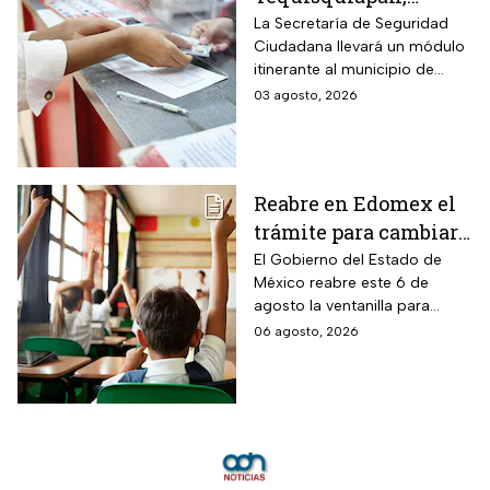
Querétaro, unidad
La Secretaría de Seguridad
Ciudadana llevará un módulo
móvil de licencia de
itinerante al municipio de
conducir este martes
Tequisquiapan, en Querétaro,
03 agosto, 2026
4 de agosto: los cupos
para expedir permisos de
son limitados y estos
manejo con cupo restringido
a ochenta personas.
son los requisitos
Reabre en Edomex el
trámite para cambiar
de escuela a tus hijos
El Gobierno del Estado de
México reabre este 6 de
en preescolar,
agosto la ventanilla para
primaria o secundaria:
quienes buscan un cambio de
06 agosto, 2026
es gratis y esta es la
plantel o una inscripción
fecha límite
tardía a la educación básica.