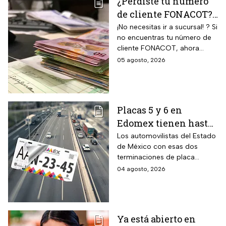
¿Perdiste tu número
de cliente FONACOT?
Así puedes
¡No necesitas ir a sucursal! ? Si
no encuentras tu número de
recuperarlo y
cliente FONACOT, ahora
consultar tu crédito
puedes recuperarlo y
05 agosto, 2026
2026
consultar tu crédito
fácilmente.
Placas 5 y 6 en
Edomex tienen hasta
el 31 de agosto 2026
Los automovilistas del Estado
de México con esas dos
para realizar la
terminaciones de placa
verificación
enfrentan el cierre de su
04 agosto, 2026
vehicular o recibirán
periodo este mes. Quien no
esta multa
cumpla con la revisión de
emisiones antes de que
acabe agosto pagará una
Ya está abierto en
sanción de miles de pesos.