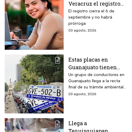
Veracruz el registro
para becas de hasta
El registro cierra el 6 de
septiembre y no habrá
$3,000 pesos para
prórroga
estudiantes de todos
03 agosto, 2026
los niveles: fecha
límite y requisitos
para aplicar
Estas placas en
Guanajuato tienen
hasta el 31 de agosto
Un grupo de conductores en
Guanajuato llega a la recta
2026 para realizar la
final de su trámite ambiental
verificación
semestral. El descuido cuesta
03 agosto, 2026
vehicular o habrá
más de dos mil pesos y
multas de más de
compromete la circulación
legal del vehículo.
$2,000
Llega a
Tequisquiapan,