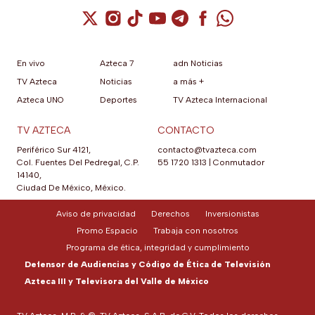
Cuenta de X / Twitter (se abre en una nuev
Cuenta de Instagram (se abre en una n
Cuenta de TikTok (se abre en una
Cuenta de YouTube (se abre 
Cuenta de Telegram (se a
Cuenta de Facebook 
Cuenta de Whats
En vivo
Azteca 7
adn Noticias
TV Azteca
Noticias
a más +
Azteca UNO
Deportes
TV Azteca Internacional
TV AZTECA
CONTACTO
Periférico Sur 4121,
contacto@tvazteca.com
Col. Fuentes Del Pedregal, C.P.
55 1720 1313
|
Conmutador
14140,
Ciudad De México, México.
Aviso de privacidad
Derechos
Inversionistas
Promo Espacio
Trabaja con nosotros
Programa de ética, integridad y cumplimiento
Defensor de Audiencias y Código de Ética de Televisión
Azteca III y Televisora del Valle de México