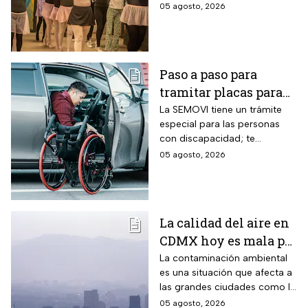
puedes registrarte para la
05 agosto, 2026
Beca para Desarrollo de
Talento de PILARES.
Paso a paso para
tramitar placas para
automovilistas con
La SEMOVI tiene un trámite
especial para las personas
discapacidad en
con discapacidad; te
CDMX durante 2026
contamos todo lo que
05 agosto, 2026
necesitas
La calidad del aire en
CDMX hoy es mala por
partículas PM10;
La contaminación ambiental
es una situación que afecta a
¿habrá Doble Hoy No
las grandes ciudades como la
Circula?
CDMX y cuando los niveles
05 agosto, 2026