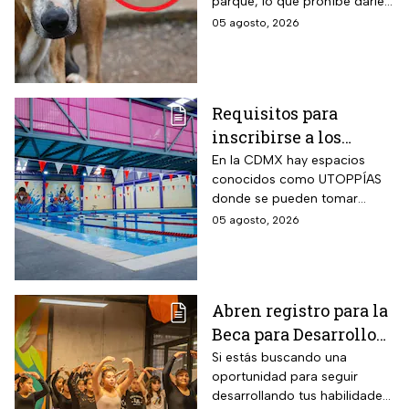
parque, lo que prohíbe darle
inutilizable
un uso adecuado
05 agosto, 2026
Requisitos para
inscribirse a los
talleres de la UTOPÍA
En la CDMX hay espacios
conocidos como UTOPPÍAS
Coyoacán
donde se pueden tomar
talleres y practicar deportes y
05 agosto, 2026
habrá uno nuevo en
Coyoacán.
Abren registro para la
Beca para Desarrollo
de Talento PILARES;
Si estás buscando una
oportunidad para seguir
requisitos para recibir
desarrollando tus habilidades
hasta 10 mil pesos