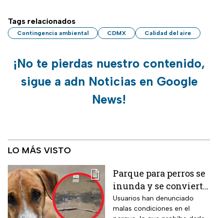
Tags relacionados
Contingencia ambiental
CDMX
Calidad del aire
¡No te pierdas nuestro contenido,
sigue a adn Noticias en Google
News!
LO MÁS VISTO
Parque para perros se
inunda y se convierte
en foco de infección;
Usuarios han denunciado
malas condiciones en el
el área canina está