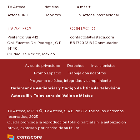
TV Azteca
Noticias
a más +
Azteca UNO
Deportes
TV Azteca Internacional
TV AZTECA
CONTACTO
Periférico Sur 4121,
contacto@tvazteca.com
Col. Fuentes Del Pedregal, C.P.
55 1720 1313
|
Conmutador
14140,
Ciudad De México, México.
Aviso de privacidad
Derechos
Inversionistas
Promo Espacio
Trabaja con nosotros
Programa de ética, integridad y cumplimiento
Defensor de Audiencias y Código de Ética de Televisión
Azteca III y Televisora del Valle de México
TV Azteca, M.R. & ©, TV Azteca, S.A.B. de C.V. Todos los derechos
reservados, 2025.
Queda prohibida la reproducción total o parcial sin la autorización
previa, expresa y por escrito de su titular.