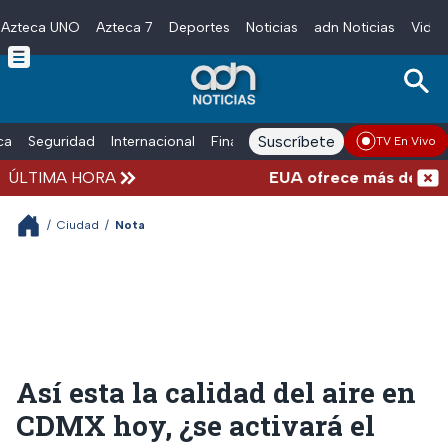
Azteca UNO
Azteca 7
Deportes
Noticias
adn Noticias
Video
Skip to main content
Suscríbete
ica
Seguridad
Internacional
Finanzas
adn Noticias Radio
Esp
TV En Vivo
ÚLTIMA HORA
EUA ofrece más de 100 mil
/
Ciudad
/
Nota
Así esta la calidad del aire en
CDMX hoy, ¿se activará el