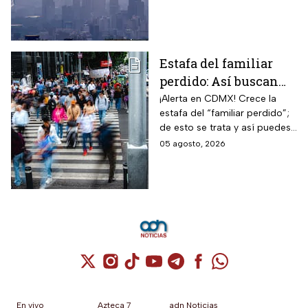
son altos se debe activar la
Fase 1 de Contingencia
Ambiental.
Estafa del familiar
perdido: Así buscan
engancharte
¡Alerta en CDMX! Crece la
estafa del “familiar perdido”;
mientras caminas en
de esto se trata y así puedes
CDMX
proteger tu dinero y datos
05 agosto, 2026
personales.
Cuenta de X / Twitter (se abre en una nuev
Cuenta de Instagram (se abre en una n
Cuenta de TikTok (se abre en una
Cuenta de YouTube (se abre 
Cuenta de Telegram (se a
Cuenta de Facebook 
Cuenta de Whats
En vivo
Azteca 7
adn Noticias