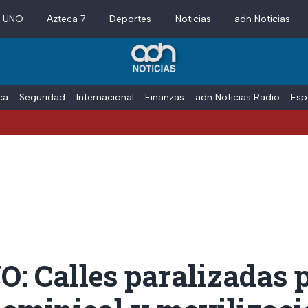
a UNO
Azteca 7
Deportes
Noticias
adn Noticias
ica
Seguridad
Internacional
Finanzas
adn Noticias Radio
Esp
: Calles paralizadas 