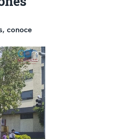
iones
es, conoce