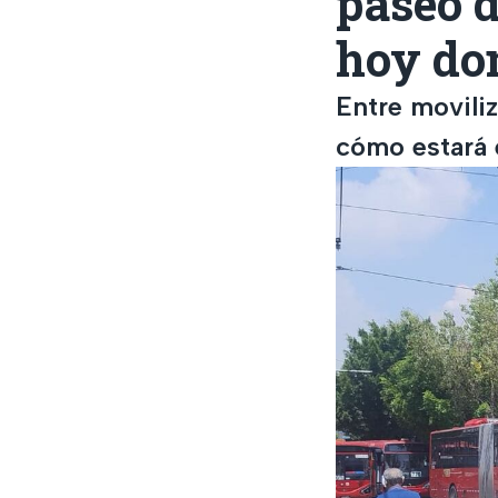
paseo 
hoy do
Entre movili
cómo estará e