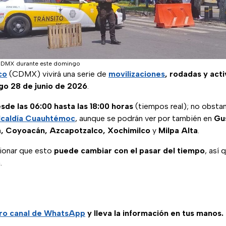
e CDMX durante este domingo
co
(CDMX) vivirá una serie de
movilizaciones
, rodadas y act
o 28 de junio de 2026
.
esde las 06:00 hasta las 18:00 horas
(tiempos real); no obstan
lcaldía Cuauhtémoc
, aunque se podrán ver por también en
Gu
pa, Coyoacán, Azcapotzalco, Xochimilco
y
Milpa Alta
.
ionar que esto
puede cambiar con el pasar del tiempo
, así
.
ro
canal de WhatsApp
y lleva la información en tus manos.