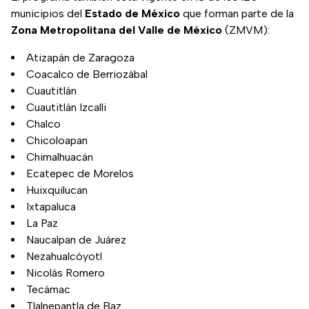
municipios del
Estado de México
que forman parte de la
Zona Metropolitana del Valle de México
(ZMVM):
Atizapán de Zaragoza
Coacalco de Berriozábal
Cuautitlán
Cuautitlán Izcalli
Chalco
Chicoloapan
Chimalhuacán
Ecatepec de Morelos
Huixquilucan
Ixtapaluca
La Paz
Naucalpan de Juárez
Nezahualcóyotl
Nicolás Romero
Tecámac
Tlalnepantla de Baz