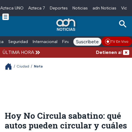
Azteca UNO
Azteca 7
Deportes
Noticias
adn Noticias
Video
Skip to main content
Suscríbete
ica
Seguridad
Internacional
Finanzas
adn Noticias Radio
Esp
TV En Vivo
ÚLTIMA HORA
Detienen al hombre
/
Ciudad
/
Nota
Hoy No Circula sabatino: qué
autos pueden circular y cuáles