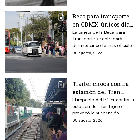
Beca para transporte
en CDMX: únicos días
para recoger la tarjeta
La tarjeta de la Beca para
Transporte se entregará
si te atrasaste
durante cinco fechas oficiales
en la CDMX; estos son los
08 agosto, 2026
requisitos
Tráiler choca contra
estación del Tren
Ligero en CDMX
El impacto del tráiler contra la
estación del Tren Ligero
provocó la suspensión
momentánea del servicio
08 agosto, 2026