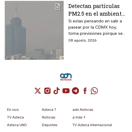
Detectan partículas
PM2.5 en el ambiente;
así esta la calidad del
Si estas pensando en salir a
pasear por la CDMX hoy,
aire hoy en la CDMX
toma previsiones porque se
detectaron partículas
08 agosto, 2026
contaminantes en el
ambiente.
Cuenta de X / Twitter (se abre en una nuev
Cuenta de Instagram (se abre en una n
Cuenta de TikTok (se abre en una
Cuenta de YouTube (se abre 
Cuenta de Telegram (se a
Cuenta de Facebook 
Cuenta de Whats
En vivo
Azteca 7
adn Noticias
TV Azteca
Noticias
a más +
Azteca UNO
Deportes
TV Azteca Internacional