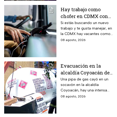
Hay trabajo como
chofer en CDMX con
sueldo de 13 mil 500
Si estás buscando un nuevo
trabajo y te gusta manejar, en
pesos; requisitos para
la CDMX hay vacantes como
aplicar
chofer y aquí te decimos
08 agosto, 2026
cuáles son los requisitos y
cómo puedes aplicar.
Evacuación en la
alcaldía Coyoacán de
CDMX tras caída de
Una pipa de gas cayó en un
socavón en la alcaldía
una pipa en un
Coyoacán, hay una intensa
socavón
movilización de servicios de
08 agosto, 2026
emergencia en al zona.