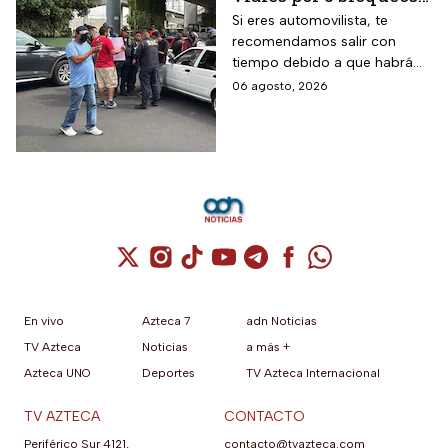
en CDMX hoy
Si eres automovilista, te
recomendamos salir con
tiempo debido a que habrá
cierres viales por
06 agosto, 2026
manifestaciones y bloqueos
en varias alcaldías de CDMX.
Cuenta de X / Twitter (se abre en una nuev
Cuenta de Instagram (se abre en una n
Cuenta de TikTok (se abre en una
Cuenta de YouTube (se abre 
Cuenta de Telegram (se a
Cuenta de Facebook 
Cuenta de Whats
En vivo
Azteca 7
adn Noticias
TV Azteca
Noticias
a más +
Azteca UNO
Deportes
TV Azteca Internacional
TV AZTECA
CONTACTO
Periférico Sur 4121,
contacto@tvazteca.com