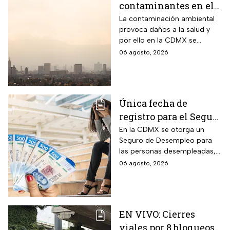
contaminantes en el
ambiente; así está la
La contaminación ambiental
provoca daños a la salud y
calidad del aire hoy
por ello en la CDMX se
en CDMX
monitorea la calidad del aire
06 agosto, 2026
para en caso de ser necesario
activar la Fase 1 de
Contingencia Ambiental.
Única fecha de
registro para el Seguro
de Desempleo en
En la CDMX se otorga un
Seguro de Desempleo para
CDMX que da 3 mil
las personas desempleadas,
566 pesos
así que si perdiste tu trabajo
06 agosto, 2026
te decimos cómo inscribirte
para recibir el apoyo.
EN VIVO: Cierres
viales por 8 bloqueos