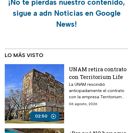
¡No te pierdas nuestro contenido,
sigue a adn Noticias en Google
News!
LO MÁS VISTO
UNAM retira contrato
con Territorium Life
La UNAM rescindió
anticipadamente el contrato
con la empresa Territorium
Life, encargada del examen
06 agosto, 2026
de ingreso a licenciatura.
02:50