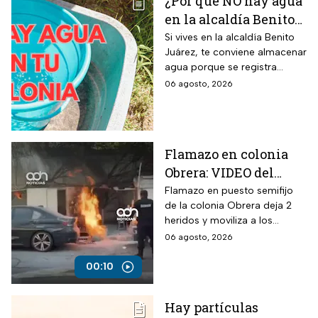
¿Por qué NO hay agua
en la alcaldía Benito
Juárez? Lista de
Si vives en la alcaldía Benito
Juárez, te conviene almacenar
colonias afectadas
agua porque se registra
hasta el viernes
suspensión del suministro por
06 agosto, 2026
más de 48 horas.
Flamazo en colonia
Obrera: VIDEO del
siniestro en puesto
Flamazo en puesto semifijo
de la colonia Obrera deja 2
semifijo que dejó
heridos y moviliza a los
heridos
servicios de emergencia en
06 agosto, 2026
Isabel la Católica y
Chimalpopoca.
00:10
Hay partículas