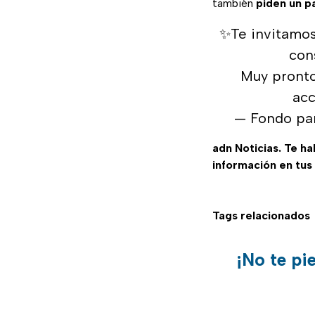
también
piden un p
✨Te invitamos
con
Muy pronto
acc
— Fondo pa
adn Noticias. Te h
información en tus
Tags relacionados
¡No te pi