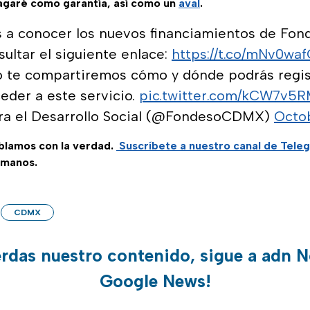
agaré como garantía, así como un
aval
.
 a conocer los nuevos financiamientos de Fon
sultar el siguiente enlace:
https://t.co/mNv0wa
 te compartiremos cómo y dónde podrás regis
eder a este servicio.
pic.twitter.com/kCW7v5R
ra el Desarrollo Social (@FondesoCDMX)
Octo
ablamos con la verdad.
Suscríbete a nuestro canal de Tele
 manos.
CDMX
erdas nuestro contenido, sigue a adn N
Google News!