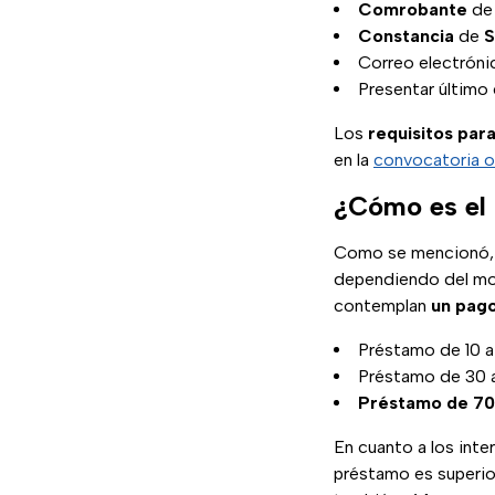
Comrobante
d
Constancia
de
S
Correo electróni
Presentar último
Los
requisitos par
en la
convocatoria ofi
¿Cómo es el 
Como se mencionó, la
dependiendo del mon
contemplan
un pago
Préstamo de 10 a
Préstamo de 30 a
Préstamo de 70 
En cuanto a los inte
préstamo es superior