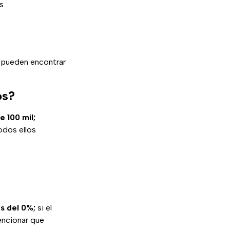
s
e pueden encontrar
os?
 100 mil;
odos ellos
s del 0%;
si el
mencionar que