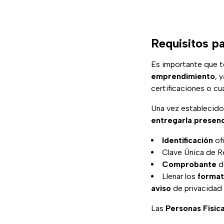
Requisitos p
Es importante que t
emprendimiento
, 
certificaciones o cua
Una vez establecido
entregarla presen
Identificación
ofi
Clave Única de R
Comprobante
de
Llenar los
forma
aviso
de privacidad
Las
Personas Físic