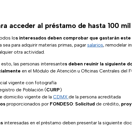
ara acceder al préstamo de hasta 100 mil
odos lo
s interesados deben comprobar que gastarán este 
ya sea para adquirir materias primas, pagar
salarios
, remodelar i
lquier otra actividad.
 esto, las personas interesante
s deben reuinir la siguiente 
cialmente
en el Módulo de Atención u Oficinas Centrales del
cial vigente con fotografía
egistro de Población (
CURP
)
 domicilio vigente de la
CDMX
de la persona acreditada
tos
proporcionados por
FONDESO
:
Solicitud
de crédito,
proy
as
interesadas en el préstamo deben presentar la siguiente do