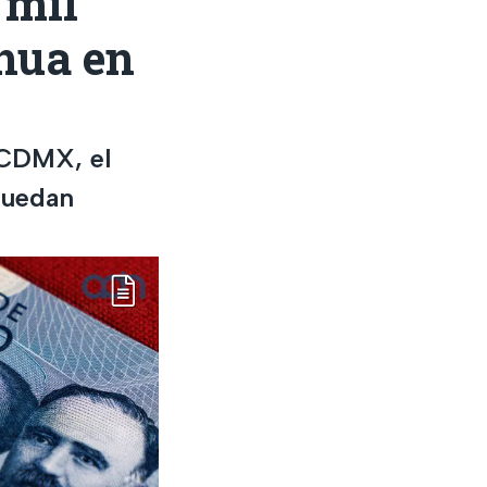
 mil
hua en
 CDMX, el
puedan