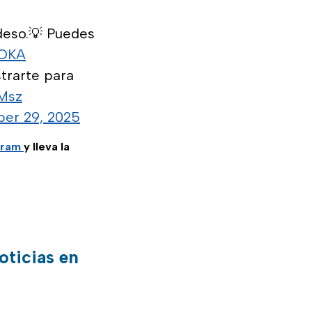
deso.💡 Puedes
fOKA
trarte para
Msz
ber 29, 2025
gram
y lleva la
oticias en