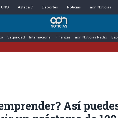
a UNO
Azteca 7
Deportes
Noticias
adn Noticias
ica
Seguridad
Internacional
Finanzas
adn Noticias Radio
Esp
 emprender? Así puede