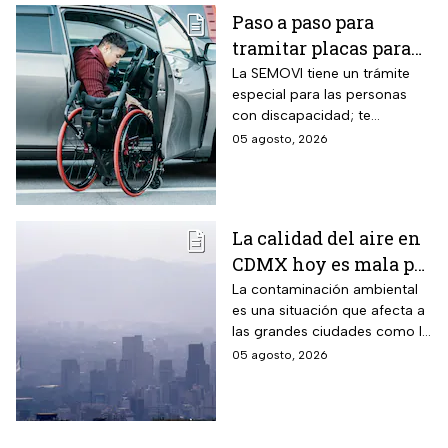
Paso a paso para
tramitar placas para
automovilistas con
La SEMOVI tiene un trámite
especial para las personas
discapacidad en
con discapacidad; te
CDMX durante 2026
contamos todo lo que
05 agosto, 2026
necesitas
La calidad del aire en
CDMX hoy es mala por
partículas PM10;
La contaminación ambiental
es una situación que afecta a
¿habrá Doble Hoy No
las grandes ciudades como la
Circula?
CDMX y cuando los niveles
05 agosto, 2026
son altos se debe activar la
Fase 1 de Contingencia
Ambiental.