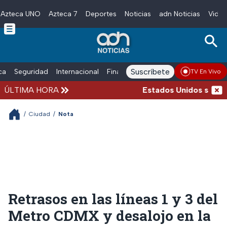
Azteca UNO
Azteca 7
Deportes
Noticias
adn Noticias
Video
Skip to main content
Suscríbete
ica
Seguridad
Internacional
Finanzas
adn Noticias Radio
Esp
TV En Vivo
ÚLTIMA HORA
Estados Unidos suspende
/
Ciudad
/
Nota
Retrasos en las líneas 1 y 3 del
Metro CDMX y desalojo en la