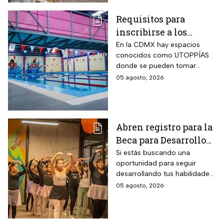
Requisitos para
inscribirse a los
talleres de la UTOPÍA
En la CDMX hay espacios
conocidos como UTOPPÍAS
Coyoacán
donde se pueden tomar
talleres y practicar deportes y
05 agosto, 2026
habrá uno nuevo en
Coyoacán.
Abren registro para la
Beca para Desarrollo
de Talento PILARES;
Si estás buscando una
oportunidad para seguir
requisitos para recibir
desarrollando tus habilidades
hasta 10 mil pesos
puedes registrarte para la
05 agosto, 2026
Beca para Desarrollo de
Talento de PILARES.