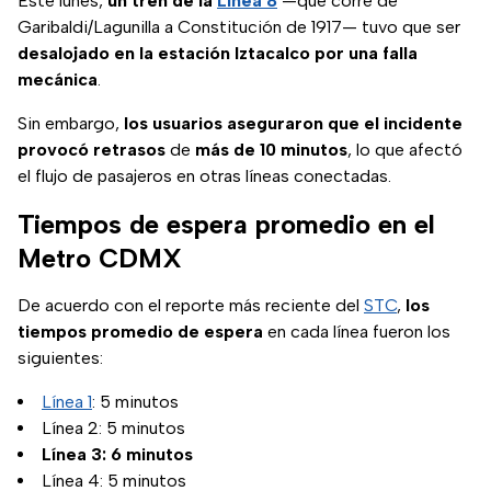
Este lunes,
un tren de la
Línea 8
—que corre de
Garibaldi/Lagunilla a Constitución de 1917— tuvo que ser
desalojado en la estación Iztacalco por una falla
mecánica
.
Sin embargo,
los usuarios aseguraron que el incidente
provocó retrasos
de
más de 10 minutos
, lo que afectó
el flujo de pasajeros en otras líneas conectadas.
Tiempos de espera promedio en el
Metro CDMX
De acuerdo con el reporte más reciente del
STC
,
los
tiempos promedio de espera
en cada línea fueron los
siguientes:
Línea 1
: 5 minutos
Línea 2: 5 minutos
Línea 3: 6 minutos
Línea 4: 5 minutos