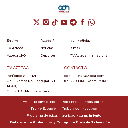
Cuenta de X / Twitter (se abre en una nuev
Cuenta de Instagram (se abre en una n
Cuenta de TikTok (se abre en una
Cuenta de YouTube (se abre 
Cuenta de Telegram (se a
Cuenta de Facebook 
Cuenta de Whats
En vivo
Azteca 7
adn Noticias
TV Azteca
Noticias
a más +
Azteca UNO
Deportes
TV Azteca Internacional
TV AZTECA
CONTACTO
Periférico Sur 4121,
contacto@tvazteca.com
Col. Fuentes Del Pedregal, C.P.
55 1720 1313
|
Conmutador
14140,
Ciudad De México, México.
Aviso de privacidad
Derechos
Inversionistas
Promo Espacio
Trabaja con nosotros
Programa de ética, integridad y cumplimiento
Defensor de Audiencias y Código de Ética de Televisión