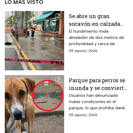
LO MÁS VISTO
Se abre un gran
socavón en calzada
Taxqueña tras paso de
El hundimiento mide
alrededor de dos metros de
Trolebús
profundidad y cerca de
cuatro metros de diámetro.
05 agosto, 2026
Parque para perros se
inunda y se convierte
en foco de infección;
Usuarios han denunciado
malas condiciones en el
el área canina está
parque, lo que prohíbe darle
inutilizable
un uso adecuado
05 agosto, 2026