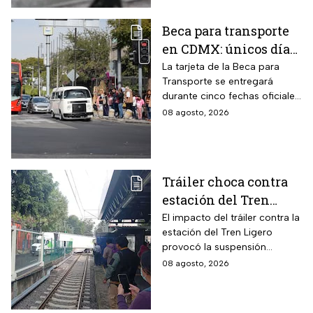
Beca para transporte
en CDMX: únicos días
para recoger la tarjeta
La tarjeta de la Beca para
Transporte se entregará
si te atrasaste
durante cinco fechas oficiales
en la CDMX; estos son los
08 agosto, 2026
requisitos
Tráiler choca contra
estación del Tren
Ligero en CDMX
El impacto del tráiler contra la
estación del Tren Ligero
provocó la suspensión
momentánea del servicio
08 agosto, 2026