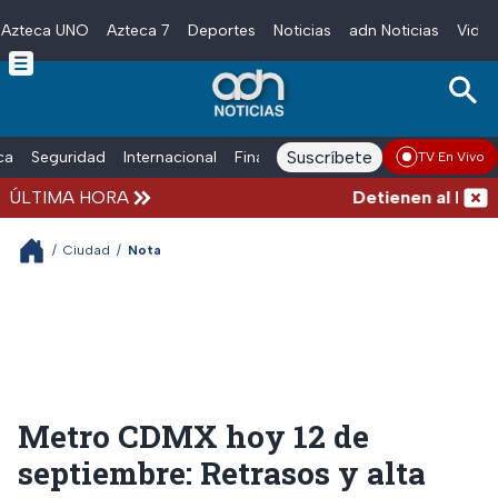
Azteca UNO
Azteca 7
Deportes
Noticias
adn Noticias
Video
Skip to main content
Suscríbete
ica
Seguridad
Internacional
Finanzas
adn Noticias Radio
Esp
TV En Vivo
ÚLTIMA HORA
Detienen al hombre
/
Ciudad
/
Nota
Metro CDMX hoy 12 de
septiembre: Retrasos y alta