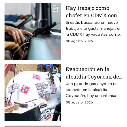
Hay trabajo como
chofer en CDMX con
sueldo de 13 mil 500
Si estás buscando un nuevo
trabajo y te gusta manejar, en
pesos; requisitos para
la CDMX hay vacantes como
aplicar
chofer y aquí te decimos
08 agosto, 2026
cuáles son los requisitos y
cómo puedes aplicar.
Evacuación en la
alcaldía Coyoacán de
CDMX tras caída de
Una pipa de gas cayó en un
socavón en la alcaldía
una pipa en un
Coyoacán, hay una intensa
socavón
movilización de servicios de
08 agosto, 2026
emergencia en al zona.