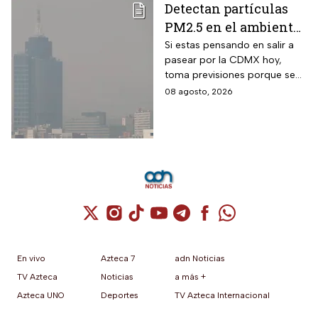
Detectan partículas
PM2.5 en el ambiente;
así esta la calidad del
Si estas pensando en salir a
pasear por la CDMX hoy,
aire hoy en la CDMX
toma previsiones porque se
detectaron partículas
08 agosto, 2026
contaminantes en el
ambiente.
Cuenta de X / Twitter (se abre en una nuev
Cuenta de Instagram (se abre en una n
Cuenta de TikTok (se abre en una
Cuenta de YouTube (se abre 
Cuenta de Telegram (se a
Cuenta de Facebook 
Cuenta de Whats
En vivo
Azteca 7
adn Noticias
TV Azteca
Noticias
a más +
Azteca UNO
Deportes
TV Azteca Internacional