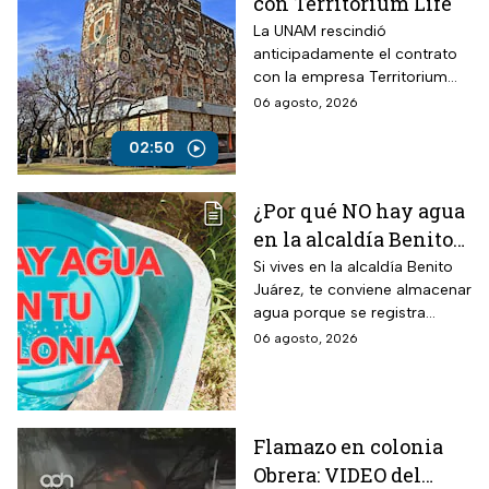
con Territorium Life
La UNAM rescindió
anticipadamente el contrato
con la empresa Territorium
Life, encargada del examen
06 agosto, 2026
de ingreso a licenciatura.
02:50
¿Por qué NO hay agua
en la alcaldía Benito
Juárez? Lista de
Si vives en la alcaldía Benito
Juárez, te conviene almacenar
colonias afectadas
agua porque se registra
hasta el viernes
suspensión del suministro por
06 agosto, 2026
más de 48 horas.
Flamazo en colonia
Obrera: VIDEO del