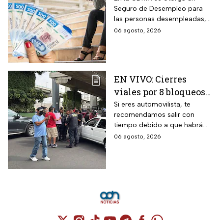
Seguro de Desempleo para
CDMX que da 3 mil
las personas desempleadas,
566 pesos
así que si perdiste tu trabajo
06 agosto, 2026
te decimos cómo inscribirte
para recibir el apoyo.
EN VIVO: Cierres
viales por 8 bloqueos
en CDMX hoy
Si eres automovilista, te
recomendamos salir con
tiempo debido a que habrá
cierres viales por
06 agosto, 2026
manifestaciones y bloqueos
en varias alcaldías de CDMX.
Cuenta de X / Twitter (se abre en una nuev
Cuenta de Instagram (se abre en una n
Cuenta de TikTok (se abre en una
Cuenta de YouTube (se abre 
Cuenta de Telegram (se a
Cuenta de Facebook 
Cuenta de Whats