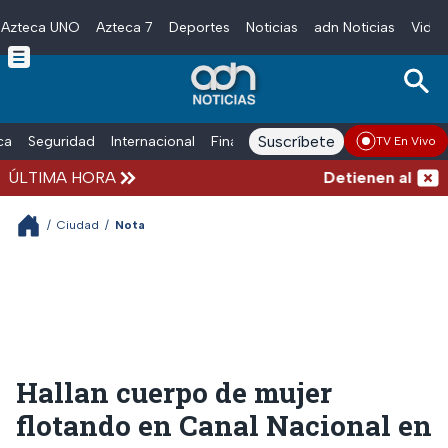
Azteca UNO
Azteca 7
Deportes
Noticias
adn Noticias
Video
Skip to main content
Suscríbete
ica
Seguridad
Internacional
Finanzas
adn Noticias Radio
Esp
TV En Vivo
ÚLTIMA HORA
Detienen al exgob
/
Ciudad
/
Nota
Hallan cuerpo de mujer
flotando en Canal Nacional en