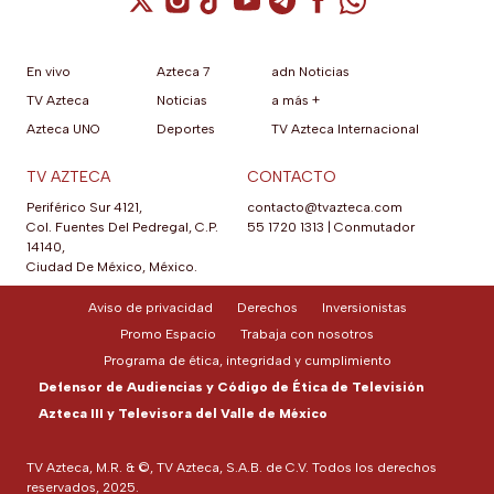
En vivo
Azteca 7
adn Noticias
TV Azteca
Noticias
a más +
Azteca UNO
Deportes
TV Azteca Internacional
TV AZTECA
CONTACTO
Periférico Sur 4121,
contacto@tvazteca.com
Col. Fuentes Del Pedregal, C.P.
55 1720 1313
|
Conmutador
14140,
Ciudad De México, México.
Aviso de privacidad
Derechos
Inversionistas
Promo Espacio
Trabaja con nosotros
Programa de ética, integridad y cumplimiento
Defensor de Audiencias y Código de Ética de Televisión
Azteca III y Televisora del Valle de México
TV Azteca, M.R. & ©, TV Azteca, S.A.B. de C.V. Todos los derechos
reservados, 2025.