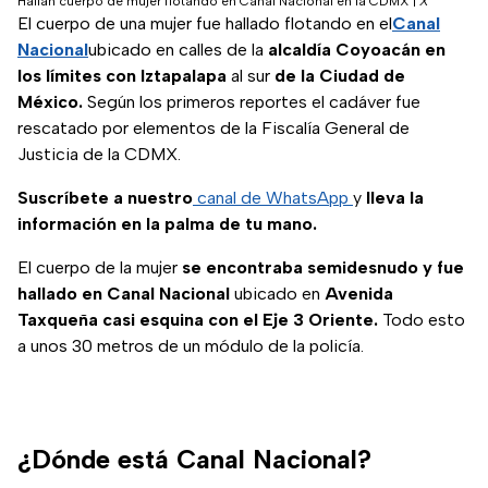
Hallan cuerpo de mujer flotando en Canal Nacional en la CDMX
|
X
El cuerpo de una mujer fue hallado flotando en el
Canal
Nacional
ubicado en calles de la
alcaldía Coyoacán en
los límites con Iztapalapa
al sur
de la Ciudad de
México.
Según los primeros reportes el cadáver fue
rescatado por elementos de la Fiscalía General de
Justicia de la CDMX.
Suscríbete a nuestro
canal de WhatsApp
y
lleva la
información en la palma de tu mano.
El cuerpo de la mujer
se encontraba semidesnudo y fue
hallado en Canal Nacional
ubicado en
Avenida
Taxqueña casi esquina con el Eje 3 Oriente.
Todo esto
a unos 30 metros de un módulo de la policía.
¿Dónde está Canal Nacional?