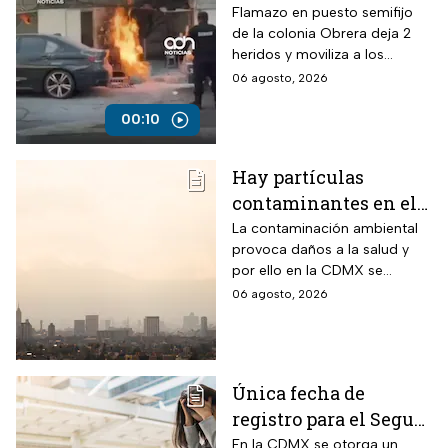
siniestro en puesto
Flamazo en puesto semifijo
de la colonia Obrera deja 2
semifijo que dejó
heridos y moviliza a los
heridos
servicios de emergencia en
06 agosto, 2026
Isabel la Católica y
Chimalpopoca.
00:10
Hay partículas
contaminantes en el
ambiente; así está la
La contaminación ambiental
provoca daños a la salud y
calidad del aire hoy
por ello en la CDMX se
en CDMX
monitorea la calidad del aire
06 agosto, 2026
para en caso de ser necesario
activar la Fase 1 de
Contingencia Ambiental.
Única fecha de
registro para el Seguro
de Desempleo en
En la CDMX se otorga un