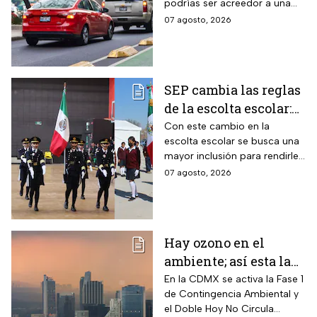
podrías ser acreedor a una
multas
sanción económica
07 agosto, 2026
SEP cambia las reglas
de la escolta escolar:
¿cómo se elegirá a los
Con este cambio en la
escolta escolar se busca una
alumnos a partir de
mayor inclusión para rendirle
ahora?
honores a la bandera
07 agosto, 2026
Hay ozono en el
ambiente; así esta la
calidad del aire en
En la CDMX se activa la Fase 1
de Contingencia Ambiental y
CDMX hoy
el Doble Hoy No Circula