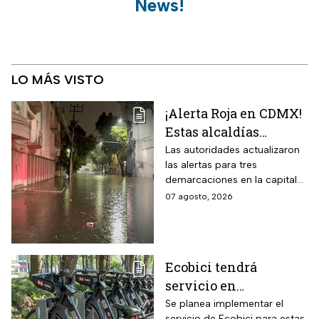
News!
LO MÁS VISTO
¡Alerta Roja en CDMX!
Estas alcaldías
registran lluvias
Las autoridades actualizaron
las alertas para tres
intensas e
demarcaciones en la capital
inundaciones este
del país por las intensas
07 agosto, 2026
viernes 7 de agosto
lluvias
Ecobici tendrá
servicio en
Iztapalapa, Tlalpan e
Se planea implementar el
servicio de Ecobici para estas