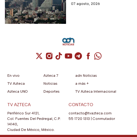
cuando hay altos índices de
07 agosto, 2026
contaminación.
Cuenta de X / Twitter (se abre en una nuev
Cuenta de Instagram (se abre en una n
Cuenta de TikTok (se abre en una
Cuenta de YouTube (se abre 
Cuenta de Telegram (se a
Cuenta de Facebook 
Cuenta de Whats
En vivo
Azteca 7
adn Noticias
TV Azteca
Noticias
a más +
Azteca UNO
Deportes
TV Azteca Internacional
TV AZTECA
CONTACTO
Periférico Sur 4121,
contacto@tvazteca.com
Col. Fuentes Del Pedregal, C.P.
55 1720 1313
|
Conmutador
14140,
Ciudad De México, México.