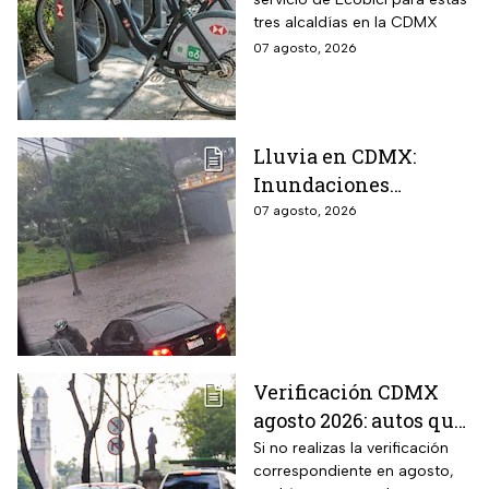
Iztacalco; preparan
tres alcaldías en la CDMX
nuevas estaciones
07 agosto, 2026
Lluvia en CDMX:
Inundaciones
colapsan Periférico
07 agosto, 2026
sur; hay caos y
encharcamientos
severos
Verificación CDMX
agosto 2026: autos que
deben hacer el
Si no realizas la verificación
correspondiente en agosto,
trámite y posibles