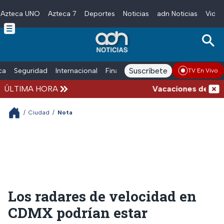
Azteca UNO
Azteca 7
Deportes
Noticias
adn Noticias
Video
Skip to main content
Suscríbete
ica
Seguridad
Internacional
Finanzas
adn Noticias Radio
Esp
TV En Vivo
ÚLTIMA HORA
Vacaciones de verano 
/
Ciudad
/
Nota
Los radares de velocidad en
CDMX podrían estar