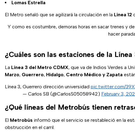
Lomas Estrella
El Metro señaló que se agilizará la circulación en la
Línea 12
d
Y como es costumbre, demoras horas en sacar trenes y des
hacer parad
¿Cuáles son las estaciones de la Línea
La
Línea 3 del Metro CDMX
, que va de Indios Verdes a U
Marzo
,
Guerrero
,
Hidalgo
,
Centro Médico y Zapata
están
Línea 3, Guerrero dirección universidad
pic.twitter.com/3
— Carlos SB (@CarlosS05058942)
February 3, 20
¿Qué líneas del Metrobús tienen retra
El
Metrobús
informó que el servicio se restableció en la es
obstrucción en el carril.