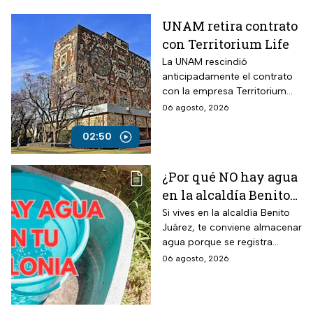
UNAM retira contrato
con Territorium Life
La UNAM rescindió
anticipadamente el contrato
con la empresa Territorium
Life, encargada del examen
06 agosto, 2026
de ingreso a licenciatura.
02:50
¿Por qué NO hay agua
en la alcaldía Benito
Juárez? Lista de
Si vives en la alcaldía Benito
Juárez, te conviene almacenar
colonias afectadas
agua porque se registra
hasta el viernes
suspensión del suministro por
06 agosto, 2026
más de 48 horas.