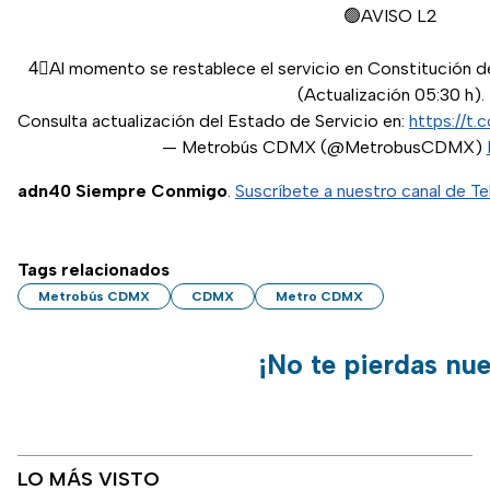
🟢AVISO L2
4⃣Al momento se restablece el servicio en Constitución d
(Actualización 05:30 h).
Consulta actualización del Estado de Servicio en:
https://t
— Metrobús CDMX (@MetrobusCDMX)
adn40 Siempre Conmigo
.
Suscríbete a nuestro canal de T
Tags relacionados
Metrobús CDMX
CDMX
Metro CDMX
¡No te pierdas nu
LO MÁS VISTO