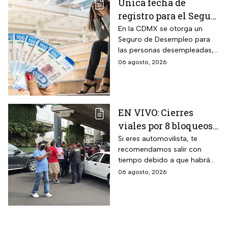
Única fecha de
registro para el Seguro
de Desempleo en
En la CDMX se otorga un
Seguro de Desempleo para
CDMX que da 3 mil
las personas desempleadas,
566 pesos
así que si perdiste tu trabajo
06 agosto, 2026
te decimos cómo inscribirte
para recibir el apoyo.
EN VIVO: Cierres
viales por 8 bloqueos
en CDMX hoy
Si eres automovilista, te
recomendamos salir con
tiempo debido a que habrá
cierres viales por
06 agosto, 2026
manifestaciones y bloqueos
en varias alcaldías de CDMX.