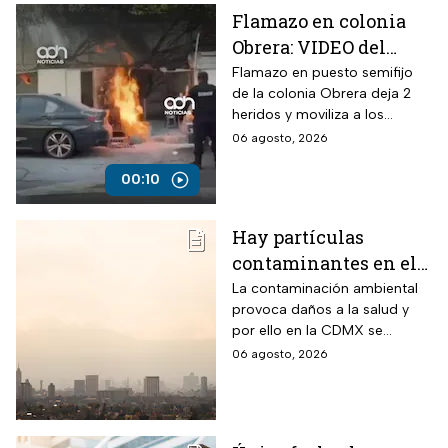
Flamazo en colonia
Obrera: VIDEO del
siniestro en puesto
Flamazo en puesto semifijo
de la colonia Obrera deja 2
semifijo que dejó
heridos y moviliza a los
heridos
servicios de emergencia en
06 agosto, 2026
Isabel la Católica y
Chimalpopoca.
00:10
Hay partículas
contaminantes en el
ambiente; así está la
La contaminación ambiental
provoca daños a la salud y
calidad del aire hoy
por ello en la CDMX se
en CDMX
monitorea la calidad del aire
06 agosto, 2026
para en caso de ser necesario
activar la Fase 1 de
Contingencia Ambiental.