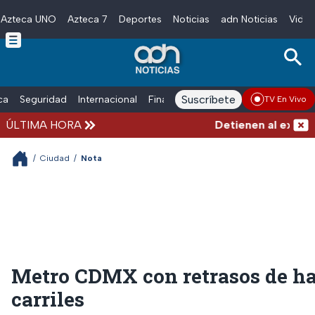
Azteca UNO
Azteca 7
Deportes
Noticias
adn Noticias
Video
Skip to main content
Suscríbete
ica
Seguridad
Internacional
Finanzas
adn Noticias Radio
Esp
TV En Vivo
ÚLTIMA HORA
Detienen al exgobernad
/
Ciudad
/
Nota
Metro CDMX con retrasos de has
carriles