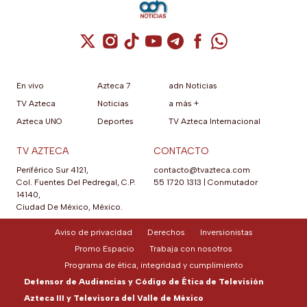
Cuenta de X / Twitter (se abre en una nuev
Cuenta de Instagram (se abre en una n
Cuenta de TikTok (se abre en una
Cuenta de YouTube (se abre 
Cuenta de Telegram (se a
Cuenta de Facebook 
Cuenta de Whats
En vivo
Azteca 7
adn Noticias
TV Azteca
Noticias
a más +
Azteca UNO
Deportes
TV Azteca Internacional
TV AZTECA
CONTACTO
Periférico Sur 4121,
contacto@tvazteca.com
Col. Fuentes Del Pedregal, C.P.
55 1720 1313
|
Conmutador
14140,
Ciudad De México, México.
Aviso de privacidad
Derechos
Inversionistas
Promo Espacio
Trabaja con nosotros
Programa de ética, integridad y cumplimiento
Defensor de Audiencias y Código de Ética de Televisión
Azteca III y Televisora del Valle de México