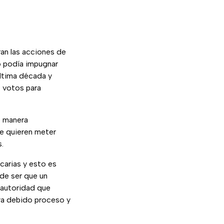
an las acciones de
o podía impugnar
última década y
e votos para
e manera
se quieren meter
s.
carias y esto es
de ser que un
 autoridad que
aya debido proceso y