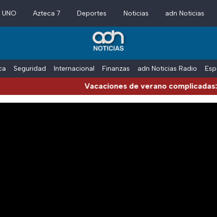
a UNO
Azteca 7
Deportes
Noticias
adn Noticias
ica
Seguridad
Internacional
Finanzas
adn Noticias Radio
Esp
Vacaciones de verano complicadas: Carre