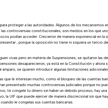
 para proteger a las autoridades. Algunos de los mecanismos er
y las controversias constitucionales, son medios en los que un
pocos podían acceder. Crecieron de manera exponencial en la 
resentar , porque la oposición no tiene ni siquiera un tercio d
iguen vivas pero en materia de Suspensiones, se quitaron las d
pensiones desaparecieron, ya está en la Constitución y ahora 
al amparo, se quieren introducir algunas limitaciones adicionale
as que le interesan mucho, como el bloqueo de las cuentas ban
e han presentado muchas controversias judiciales porque no pue
ivo, te congele tu dinero sin haber un debido proceso, hay una
vo, la UIF que puede ejercer de manera discrecional sin que h
 cuando le congelas sus cuentas bancarias.