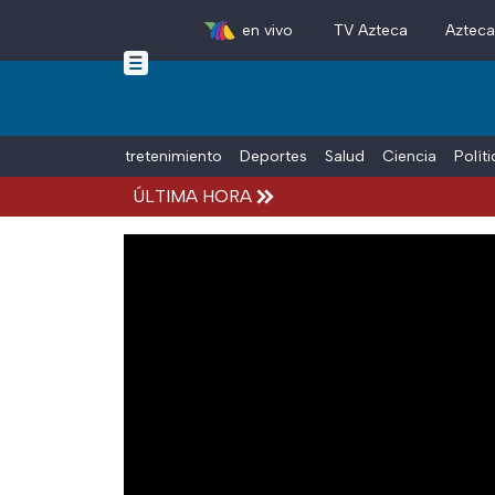
en vivo
TV Azteca
Aztec
Skip to main content
Tiempo Libre
Entretenimiento
Deportes
Salud
Ciencia
Polít
ÚLTIMA HORA