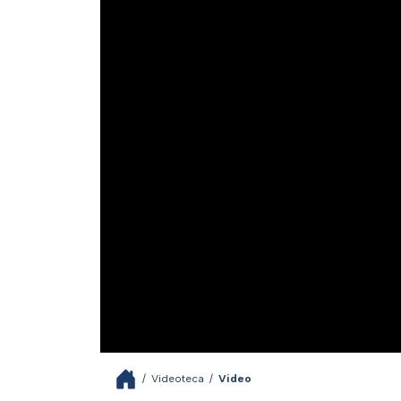
/
Videoteca
/
Video