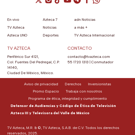
En vivo
Azteca 7
adn Noticias
TV Azteca
Noticias
a más +
Azteca UNO
Deportes
TV Azteca Internacional
TV AZTECA
CONTACTO
Periférico Sur 4121,
contacto@tvazteca.com
Col. Fuentes Del Pedregal, C.P.
55 1720 1313
|
Conmutador
14140,
Ciudad De México, México.
Aviso de privacidad
Derechos
Inversionistas
Promo Espacio
Trabaja con nosotros
Programa de ética, integridad y cumplimiento
Defensor de Audiencias y Código de Ética de Televisión
Azteca III y Televisora del Valle de México
TV Azteca, M.R. & ©, TV Azteca, S.A.B. de C.V. Todos los derechos
reservados, 2025.