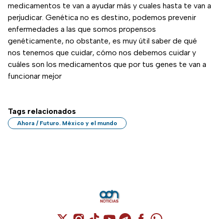
medicamentos te van a ayudar más y cuales hasta te van a
perjudicar. Genética no es destino, podemos prevenir
enfermedades a las que somos propensos
genéticamente, no obstante, es muy útil saber de qué
nos tenemos que cuidar, cómo nos debemos cuidar y
cuáles son los medicamentos que por tus genes te van a
funcionar mejor
Tags relacionados
Ahora / Futuro. México y el mundo
Cuenta de X / Twitter (se abre en una nuev
Cuenta de Instagram (se abre en una n
Cuenta de TikTok (se abre en una
Cuenta de YouTube (se abre 
Cuenta de Telegram (se a
Cuenta de Facebook 
Cuenta de Whats