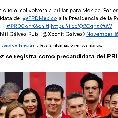
 que el sol volverá a brillar para México. Por e
idata del
@PRDMexico
a la Presidencia de la R
#PRDConXóchitl
https://t.co/Q2CqnzKfuW
hitl Gálvez Ruiz (@XochitlGalvez)
November 16
o canal de Telegram
y lleva la información en tus manos.
z se registra como precandidata del PRI 