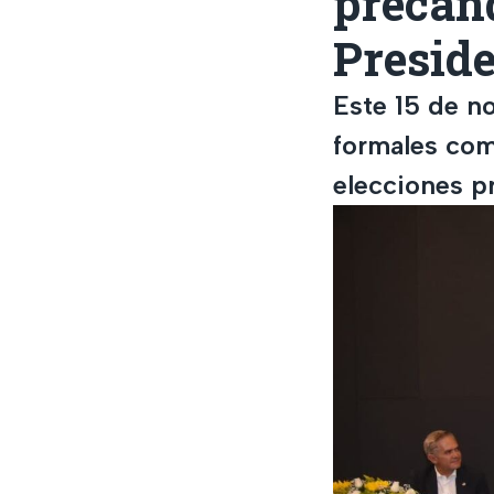
precand
Preside
Este 15 de n
formales com
elecciones p