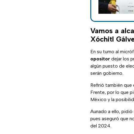
Vamos a alca
Xóchitl Gálv
En su turno al micró
opositor
dejar los p
algún puesto de elec
serán gobierno.
Refirió también que 
Frente, por lo que p
México y la posibilid
Aunado a ello, pidió
pues aseguró que no 
del 2024.