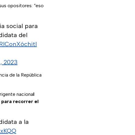
 sus opositores: “eso
a social para
didata del
RIConXóchitl
, 2023
ncia de la República
irigente naciona
l
 para recorrer el
idata a la
AxKQQ