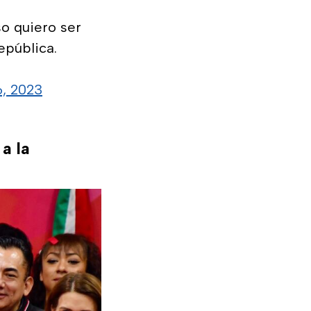
so quiero ser
epública.
, 2023
a la