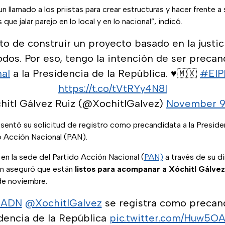
un llamado a los priistas para crear estructuras y hacer frente a
que jalar parejo en lo local y en lo nacional”, indicó.
o de construir un proyecto basado en la justici
odos. Por eso, tengo la intención de ser precan
al
a la Presidencia de la República. ♥️🇲🇽
#ElP
https://t.co/tVtRYy4N8l
hitl Gálvez Ruiz (@XochitlGalvez)
November 9
sentó su solicitud de registro como precandidata a la Preside
o Acción Nacional (PAN).
ó en la sede del Partido Acción Nacional (
PAN)
a través de su d
en aseguró que están
listos para acompañar a Xóchitl Gálvez
 de noviembre.
aADN
@XochitlGalvez
se registra como precand
dencia de la República
pic.twitter.com/Huw5O