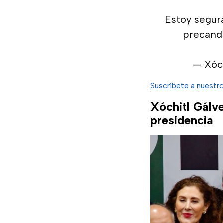
Estoy segura
precand
— Xóc
Suscríbete a nuestr
Xóchitl Gálve
presidencia