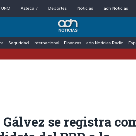
a UNO
Azteca 7
Deportes
Noticias
adn Noticias
ica
Seguridad
Internacional
Finanzas
adn Noticias Radio
Esp
 Gálvez se registra co