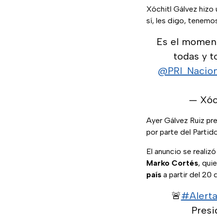
Xóchitl Gálvez hizo 
sí, les digo, tenemos 
Es el moment
todas y t
@PRI_Nacion
— Xóc
Ayer Gálvez Ruiz pre
por parte del Partid
El anuncio se realiz
Marko Cortés
, qui
país
a partir del 20
🚨
#Alert
Presi