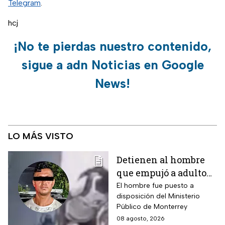
Telegram
.
hcj
¡No te pierdas nuestro contenido,
sigue a adn Noticias en Google
News!
LO MÁS VISTO
Detienen al hombre
que empujó a adulto
mayor frente a un
El hombre fue puesto a
disposición del Ministerio
tráiler en Monterrey
Público de Monterrey
08 agosto, 2026