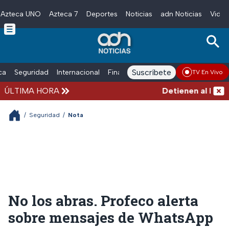
Azteca UNO
Azteca 7
Deportes
Noticias
adn Noticias
Video
Skip to main content
Suscríbete
ica
Seguridad
Internacional
Finanzas
adn Noticias Radio
Esp
TV En Vivo
ÚLTIMA HORA
Detienen al hombre
/
Seguridad
/
Nota
No los abras. Profeco alerta
sobre mensajes de WhatsApp