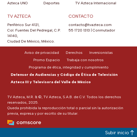
Azteca UNO
Deportes
TV Azteca Internacional
TV AZTECA
CONTACTO
Periférico Sur 4121,
contacto@tvazteca.com
Col. Fuentes Del Pedregal, C.P.
55 1720 1313
|
Conmutador
14140,
Ciudad De México, México.
Aviso de privacidad
Derechos
Inversionistas
Promo Espacio
Trabaja con nosotros
Programa de ética, integridad y cumplimiento
Defensor de Audiencias y Código de Ética de Televisión
Azteca III y Televisora del Valle de México
TV Azteca, M.R. & ©, TV Azteca, S.A.B. de C.V. Todos los derechos
reservados, 2025.
Queda prohibida la reproducción total o parcial sin la autorización
previa, expresa y por escrito de su titular.
Subir inicio