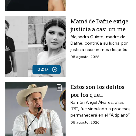
amiga Vivian dijo sobre los
señalamientos en su contra.
Mamá de Dafne exige
justicia a casi un mes
de la muerte de su hija
Alejandra Quinto, madre de
Dafne, continúa su lucha por
justicia casi un mes después
del fallecimiento de su hija.
08 agosto, 2026
02:17
Estos son los delitos
por los que
vincularon a proceso
Ramón Ángel Álvarez, alias
“R1”, fue vinculado a proceso;
al “R1″, presunto autor
permanecerá en el “Altiplano”
intelectual del
08 agosto, 2026
asesinato de Carlos
Manzo