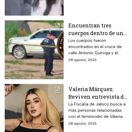
Encuentran tres
cuerpos dentro de una
camioneta de lujo en
Los cuerpos fueron
encontrados en el cruce de
Hermosillo;
calle Antonio Quiroga y el
investigan posible
Boulevard Camino del Serie
08 agosto, 2026
riña
en Hermosillo, Sonora
Valeria Márquez:
Reviven entrevista de
Vivian de la torre en
La Fiscalía de Jalisco busca a
más personas relacionadas
donde se deslindó del
con el feminicidio de Valeria
feminicidio de su
Márquez, mientras vuelve a
08 agosto, 2026
amiga
tomar relevancia lo que su