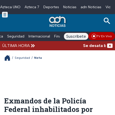
Azteca UNO
Azteca 7
Deportes
Noticias
adn Noticias
Video
Skip to main content
Suscríbete
ica
Seguridad
Internacional
Finanzas
adn Noticias Radio
Esp
TV En Vivo
ÚLTIMA HORA
Se desata balacer
/
Seguridad
/
Nota
Exmandos de la Policía
Federal inhabilitados por