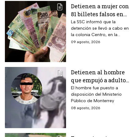
Detienen a mujer con
81 billetes falsos en
CDMX: ¿Cómo
La SSC informó que la
detención se llevó a cabo en
identificar “dinero
la colonia Centro, en la
patito”?
alcaldía Cuauhtémoc; llevaba
09 agosto, 2026
también actas de nacimiento,
INE y tarjetas de plástico
Detienen al hombre
que empujó a adulto
mayor frente a un
El hombre fue puesto a
disposición del Ministerio
tráiler en Monterrey
Público de Monterrey
08 agosto, 2026