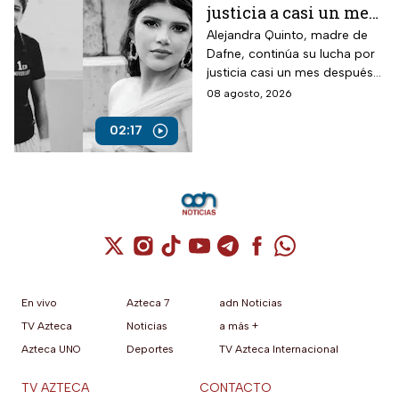
justicia a casi un mes
de la muerte de su hija
Alejandra Quinto, madre de
Dafne, continúa su lucha por
justicia casi un mes después
del fallecimiento de su hija.
08 agosto, 2026
02:17
Cuenta de X / Twitter (se abre en una nuev
Cuenta de Instagram (se abre en una n
Cuenta de TikTok (se abre en una
Cuenta de YouTube (se abre 
Cuenta de Telegram (se a
Cuenta de Facebook 
Cuenta de Whats
En vivo
Azteca 7
adn Noticias
TV Azteca
Noticias
a más +
Azteca UNO
Deportes
TV Azteca Internacional
TV AZTECA
CONTACTO