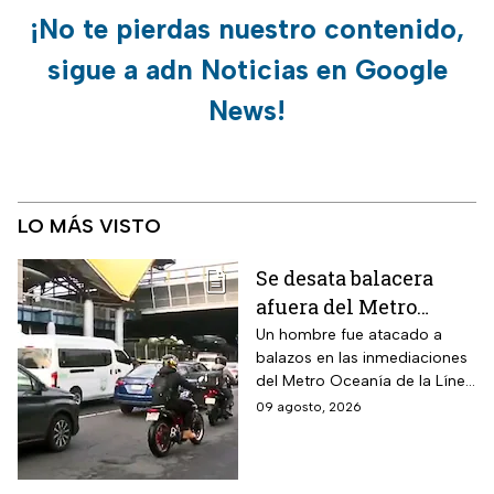
¡No te pierdas nuestro contenido,
sigue a adn Noticias en Google
News!
LO MÁS VISTO
Se desata balacera
afuera del Metro
Oceanía en la CDMX;
Un hombre fue atacado a
balazos en las inmediaciones
hay heridos
del Metro Oceanía de la Línea
B del Metro CDMX.
09 agosto, 2026