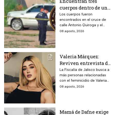
Encuentran tres
cuerpos dentro de una
camioneta de lujo en
Los cuerpos fueron
encontrados en el cruce de
Hermosillo;
calle Antonio Quiroga y el
investigan posible
Boulevard Camino del Serie
08 agosto, 2026
riña
en Hermosillo, Sonora
Valeria Márquez:
Reviven entrevista de
Vivian de la torre en
La Fiscalía de Jalisco busca a
más personas relacionadas
donde se deslindó del
con el feminicidio de Valeria
feminicidio de su
Márquez, mientras vuelve a
08 agosto, 2026
amiga
tomar relevancia lo que su
amiga Vivian dijo sobre los
señalamientos en su contra.
Mamá de Dafne exige