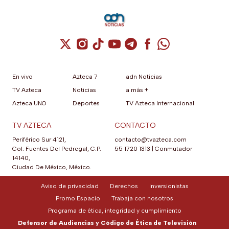
Cuenta de X / Twitter (se abre en una nuev
Cuenta de Instagram (se abre en una n
Cuenta de TikTok (se abre en una
Cuenta de YouTube (se abre 
Cuenta de Telegram (se a
Cuenta de Facebook 
Cuenta de Whats
En vivo
Azteca 7
adn Noticias
TV Azteca
Noticias
a más +
Azteca UNO
Deportes
TV Azteca Internacional
TV AZTECA
CONTACTO
Periférico Sur 4121,
contacto@tvazteca.com
Col. Fuentes Del Pedregal, C.P.
55 1720 1313
|
Conmutador
14140,
Ciudad De México, México.
Aviso de privacidad
Derechos
Inversionistas
Promo Espacio
Trabaja con nosotros
Programa de ética, integridad y cumplimiento
Defensor de Audiencias y Código de Ética de Televisión