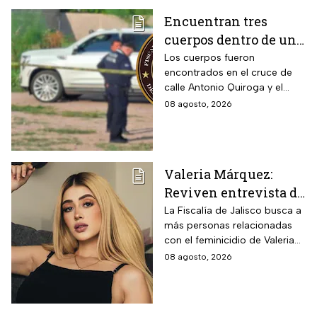
Encuentran tres
cuerpos dentro de una
camioneta de lujo en
Los cuerpos fueron
encontrados en el cruce de
Hermosillo;
calle Antonio Quiroga y el
investigan posible
Boulevard Camino del Serie
08 agosto, 2026
riña
en Hermosillo, Sonora
Valeria Márquez:
Reviven entrevista de
Vivian de la torre en
La Fiscalía de Jalisco busca a
más personas relacionadas
donde se deslindó del
con el feminicidio de Valeria
feminicidio de su
Márquez, mientras vuelve a
08 agosto, 2026
amiga
tomar relevancia lo que su
amiga Vivian dijo sobre los
señalamientos en su contra.