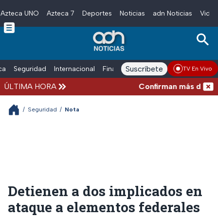
Azteca UNO
Azteca 7
Deportes
Noticias
adn Noticias
Video
Skip to main content
Suscríbete
ica
Seguridad
Internacional
Finanzas
adn Noticias Radio
Esp
TV En Vivo
ÚLTIMA HORA
Confirman más de 100 mu
/
Seguridad
/
Nota
Detienen a dos implicados en
ataque a elementos federales