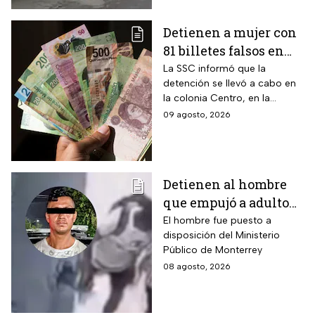
Detienen a mujer con
81 billetes falsos en
CDMX: ¿Cómo
La SSC informó que la
detención se llevó a cabo en
identificar “dinero
la colonia Centro, en la
patito”?
alcaldía Cuauhtémoc; llevaba
09 agosto, 2026
también actas de nacimiento,
INE y tarjetas de plástico
Detienen al hombre
que empujó a adulto
mayor frente a un
El hombre fue puesto a
disposición del Ministerio
tráiler en Monterrey
Público de Monterrey
08 agosto, 2026