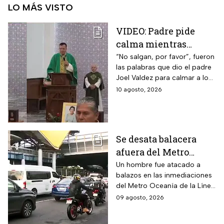
LO MÁS VISTO
VIDEO: Padre pide
calma mientras
balacera interrumpe
“No salgan, por favor”, fueron
las palabras que dio el padre
misa en Los Mochis,
Joel Valdez para calmar a los
Sinaloa
feligreses que se encontraban
10 agosto, 2026
en misa el pasado domingo
Se desata balacera
afuera del Metro
Oceanía en la CDMX;
Un hombre fue atacado a
balazos en las inmediaciones
hay heridos
del Metro Oceanía de la Línea
B del Metro CDMX.
09 agosto, 2026