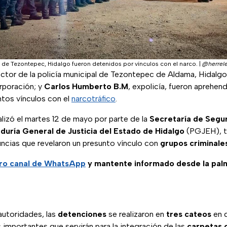
 de Tezontepec, Hidalgo fueron detenidos por vínculos con el narco.
|
@herrele
rector de la policía municipal de Tezontepec de Aldama, Hidalg
rporación; y
Carlos Humberto B.M
, expolicía, fueron aprehen
ntos vínculos con el
narcotráfico
.
lizó el martes 12 de mayo por parte de la
Secretaría de Segur
duría General de Justicia del Estado de Hidalgo
(PGJEH), tr
uncias que revelaron un presunto vínculo con
grupos criminales
tro canal de WhatsApp
y mantente informado desde la pal
autoridades, las
detenciones
se realizaron en
tres cateos
en 
 importantes que servirán para la integración de las
carpetas 