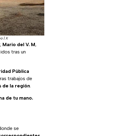
o | X
o;
Mario del V. M
,
didos tras un
idad Pública
as trabajos de
 de la región
.
ma de tu mano.
donde se
correspondientes
.