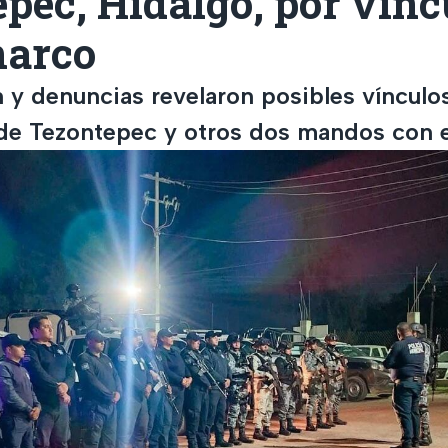
pec, Hidalgo, por vínc
narco
 y denuncias revelaron posibles vínculos
a de Tezontepec y otros dos mandos con 