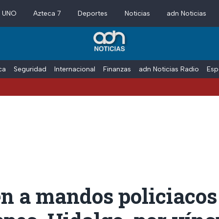
a UNO
Azteca 7
Deportes
Noticias
adn Noticias
ica
Seguridad
Internacional
Finanzas
adn Noticias Radio
Esp
en a mandos policiacos