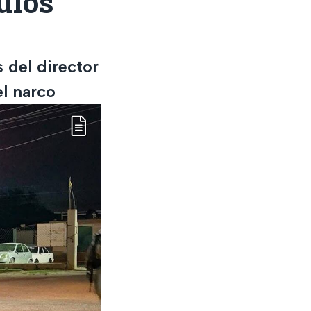
ulos
 del director
el narco