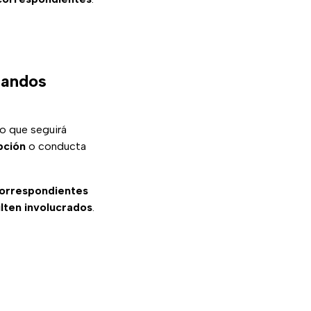
mandos
o que seguirá
pción
o conducta
correspondientes
lten involucrados
.