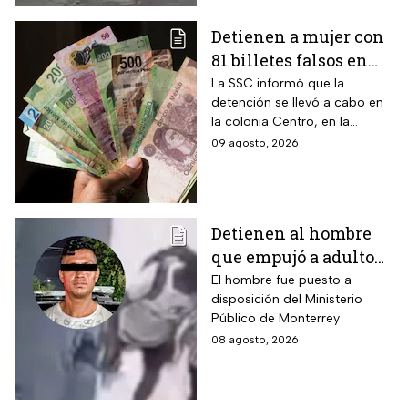
Detienen a mujer con
81 billetes falsos en
CDMX: ¿Cómo
La SSC informó que la
detención se llevó a cabo en
identificar “dinero
la colonia Centro, en la
patito”?
alcaldía Cuauhtémoc; llevaba
09 agosto, 2026
también actas de nacimiento,
INE y tarjetas de plástico
Detienen al hombre
que empujó a adulto
mayor frente a un
El hombre fue puesto a
disposición del Ministerio
tráiler en Monterrey
Público de Monterrey
08 agosto, 2026