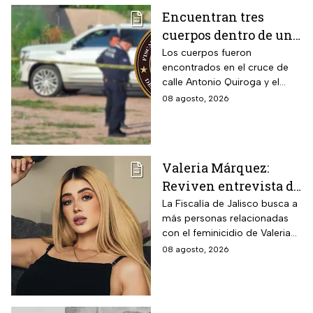
Encuentran tres
cuerpos dentro de una
camioneta de lujo en
Los cuerpos fueron
encontrados en el cruce de
Hermosillo;
calle Antonio Quiroga y el
investigan posible
Boulevard Camino del Serie
08 agosto, 2026
riña
en Hermosillo, Sonora
Valeria Márquez:
Reviven entrevista de
Vivian de la torre en
La Fiscalía de Jalisco busca a
más personas relacionadas
donde se deslindó del
con el feminicidio de Valeria
feminicidio de su
Márquez, mientras vuelve a
08 agosto, 2026
amiga
tomar relevancia lo que su
amiga Vivian dijo sobre los
señalamientos en su contra.