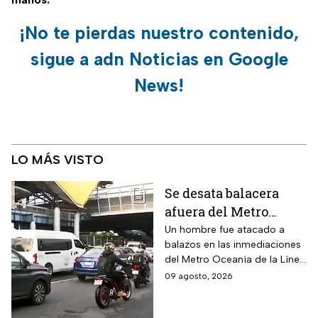
¡No te pierdas nuestro contenido,
sigue a adn Noticias en Google
News!
LO MÁS VISTO
Se desata balacera
afuera del Metro
Oceanía en la CDMX;
Un hombre fue atacado a
balazos en las inmediaciones
hay heridos
del Metro Oceanía de la Línea
B del Metro CDMX.
09 agosto, 2026