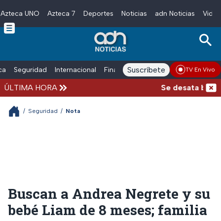
Azteca UNO
Azteca 7
Deportes
Noticias
adn Noticias
Video
Skip to main content
Suscríbete
ica
Seguridad
Internacional
Finanzas
adn Noticias Radio
Esp
TV En Vivo
ÚLTIMA HORA
Se desata balacer
/
Seguridad
/
Nota
Buscan a Andrea Negrete y su
bebé Liam de 8 meses; familia