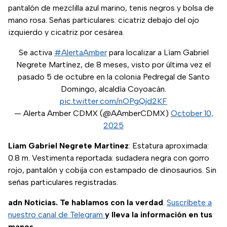
pantalón de mezclilla azul marino, tenis negros y bolsa de
mano rosa. Señas particulares: cicatriz debajo del ojo
izquierdo y cicatriz por cesárea.
Se activa
#AlertaAmber
para localizar a Líam Gabriel
Negrete Martínez, de 8 meses, visto por última vez el
pasado 5 de octubre en la colonia Pedregal de Santo
Domingo, alcaldía Coyoacán.
pic.twitter.com/nOPgQjd2KF
— Alerta Amber CDMX (@AAmberCDMX)
October 10,
2025
Liam Gabriel Negrete Martínez
: Estatura aproximada:
0.8 m. Vestimenta reportada: sudadera negra con gorro
rojo, pantalón y cobija con estampado de dinosaurios. Sin
señas particulares registradas.
adn Noticias. Te hablamos con la verdad
.
Suscríbete a
nuestro canal de Telegram
y lleva la información en tus
manos.