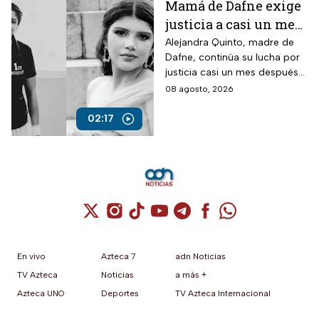
Mamá de Dafne exige
justicia a casi un mes
de la muerte de su hija
Alejandra Quinto, madre de
Dafne, continúa su lucha por
justicia casi un mes después
del fallecimiento de su hija.
08 agosto, 2026
02:17
Cuenta de X / Twitter (se abre en una nuev
Cuenta de Instagram (se abre en una n
Cuenta de TikTok (se abre en una
Cuenta de YouTube (se abre 
Cuenta de Telegram (se a
Cuenta de Facebook 
Cuenta de Whats
En vivo
Azteca 7
adn Noticias
TV Azteca
Noticias
a más +
Azteca UNO
Deportes
TV Azteca Internacional