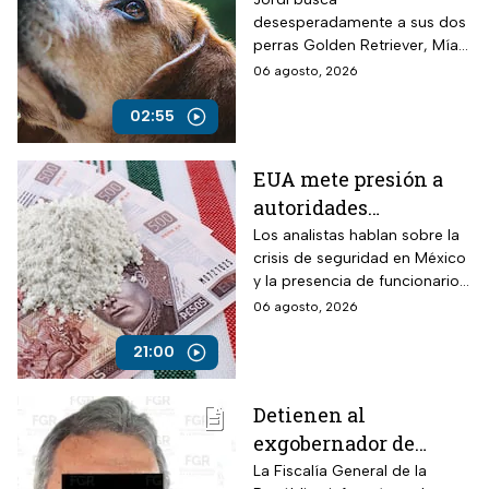
Veracruz
desesperadamente a sus dos
perras Golden Retriever, Mía y
Camila, de seis años, robadas
06 agosto, 2026
el 28 de julio por un comando
armado en la autopista
02:55
Puebla-Tuxpan.
EUA mete presión a
autoridades
mexicanas para
Los analistas hablan sobre la
crisis de seguridad en México
combatir al
y la presencia de funcionarios
narcotráfico y detener
corruptos en el narcotráfico
06 agosto, 2026
a funcionarios
corruptos
21:00
Detienen al
exgobernador de
Guerrero, Ángel
La Fiscalía General de la