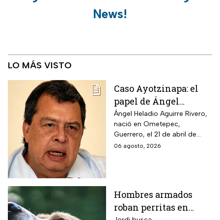
News!
LO MÁS VISTO
Caso Ayotzinapa: el
papel de Ángel
Aguirre en la
Ángel Heladio Aguirre Rivero,
nació en Ometepec,
desaparición de los
Guerrero, el 21 de abril de
normalistas en 2014
1956. Estudió la Licenciatura
06 agosto, 2026
de Economía en la UNAM.
Hombres armados
roban perritas en
Jordi busca