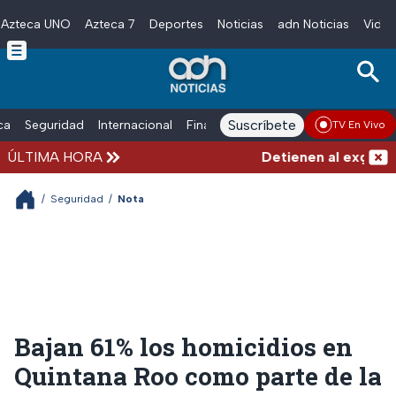
Azteca UNO
Azteca 7
Deportes
Noticias
adn Noticias
Video
Skip to main content
Suscríbete
ica
Seguridad
Internacional
Finanzas
adn Noticias Radio
Esp
TV En Vivo
ÚLTIMA HORA
Detienen al exgobern
/
Seguridad
/
Nota
Bajan 61% los homicidios en
Quintana Roo como parte de la