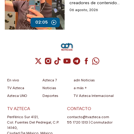
creadores de contenido
asesinados desde septiembre
06 agosto, 2026
de 2024, según autoridades.
02:05
Cuenta de X / Twitter (se abre en una nuev
Cuenta de Instagram (se abre en una n
Cuenta de TikTok (se abre en una
Cuenta de YouTube (se abre 
Cuenta de Telegram (se a
Cuenta de Facebook 
Cuenta de Whats
En vivo
Azteca 7
adn Noticias
TV Azteca
Noticias
a más +
Azteca UNO
Deportes
TV Azteca Internacional
TV AZTECA
CONTACTO
Periférico Sur 4121,
contacto@tvazteca.com
Col. Fuentes Del Pedregal, C.P.
55 1720 1313
|
Conmutador
14140,
Ciudad De México, México.