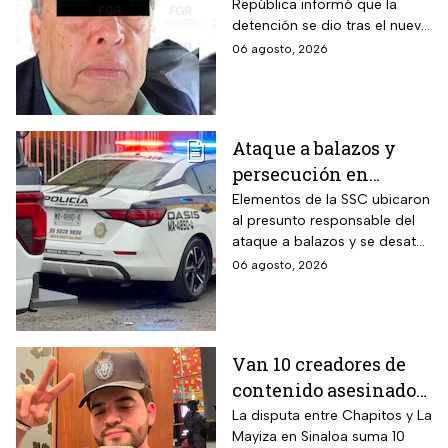
República informó que la
Aguirre, por el Caso
detención se dio tras el nuevo
Ayotzinapa
modelo de investigación
06 agosto, 2026
sobre la desaparición de los
43 normalistas
Ataque a balazos y
persecución en
Álvaro Obregón,
Elementos de la SSC ubicaron
al presunto responsable del
CDMX, hoy 6 de agosto
ataque a balazos y se desató
una persecución
06 agosto, 2026
Van 10 creadores de
contenido asesinados
desde la guerra entre
La disputa entre Chapitos y La
Mayiza en Sinaloa suma 10
Chapitos y La Mayiza