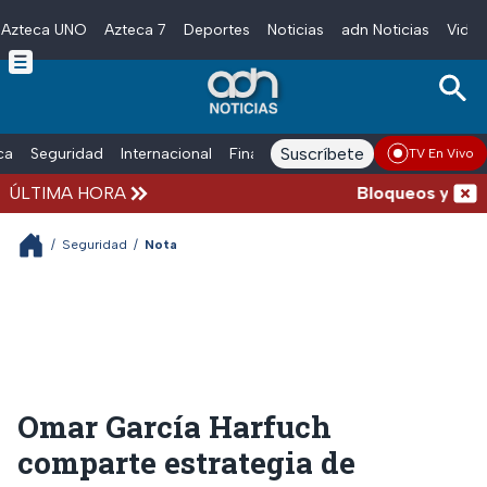
Azteca UNO
Azteca 7
Deportes
Noticias
adn Noticias
Video
Skip to main content
Suscríbete
ica
Seguridad
Internacional
Finanzas
adn Noticias Radio
Esp
TV En Vivo
ÚLTIMA HORA
Bloqueos y accide
/
Seguridad
/
Nota
Omar García Harfuch
comparte estrategia de