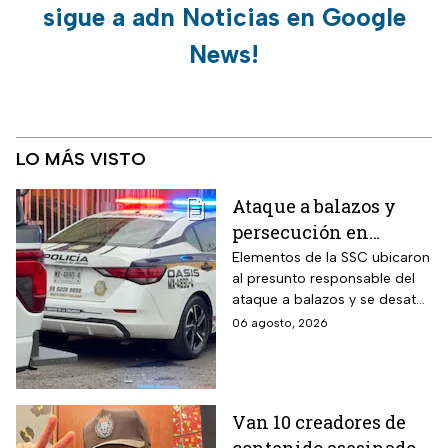
sigue a adn Noticias en Google
News!
LO MÁS VISTO
Ataque a balazos y
persecución en
Álvaro Obregón,
Elementos de la SSC ubicaron
al presunto responsable del
CDMX, hoy 6 de agosto
ataque a balazos y se desató
una persecución
06 agosto, 2026
Van 10 creadores de