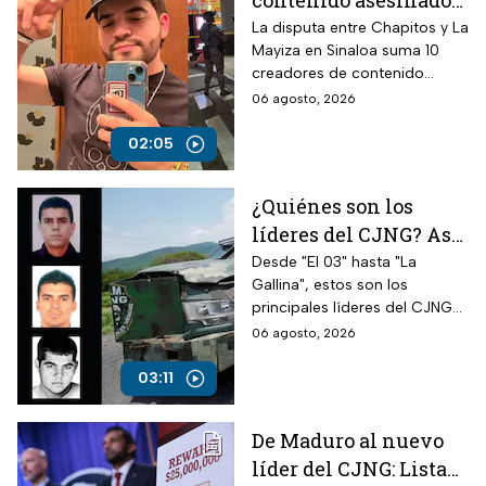
contenido asesinados
desde la guerra entre
La disputa entre Chapitos y La
Mayiza en Sinaloa suma 10
Chapitos y La Mayiza
creadores de contenido
asesinados desde septiembre
06 agosto, 2026
de 2024, según autoridades.
02:05
¿Quiénes son los
líderes del CJNG? Así
opera la cúpula del
Desde "El 03" hasta "La
Gallina", estos son los
cártel que busca EUA
principales líderes del CJNG
identificados por autoridades
06 agosto, 2026
de Estados Unidos.
03:11
De Maduro al nuevo
líder del CJNG: Lista