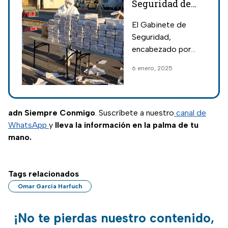
Seguridad de
Omar García
El Gabinete de
Harfuch
Seguridad,
aseguran carros
encabezado por
con drogas y
Omar García
6 enero, 2025
neutralizan
Harfuch, informó
laboratorio
sobre las
detenciones,
clandestino
cateos y acciones
adn Siempre Conmigo
. Suscríbete a nuestro
canal de
que forman parte de
WhatsApp
y
lleva la información en la palma de tu
la Estrategia
mano.
Nacional de
Seguridad.
Tags relacionados
Omar García Harfuch
¡No te pierdas nuestro contenido,