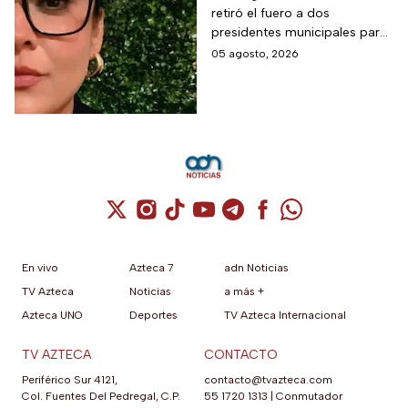
retiró el fuero a dos
de la periodista
presidentes municipales para
Roxana Guzmán
que continúen las
05 agosto, 2026
investigaciones en su contra.
Cuenta de X / Twitter (se abre en una nuev
Cuenta de Instagram (se abre en una n
Cuenta de TikTok (se abre en una
Cuenta de YouTube (se abre 
Cuenta de Telegram (se a
Cuenta de Facebook 
Cuenta de Whats
En vivo
Azteca 7
adn Noticias
TV Azteca
Noticias
a más +
Azteca UNO
Deportes
TV Azteca Internacional
TV AZTECA
CONTACTO
Periférico Sur 4121,
contacto@tvazteca.com
Col. Fuentes Del Pedregal, C.P.
55 1720 1313
|
Conmutador