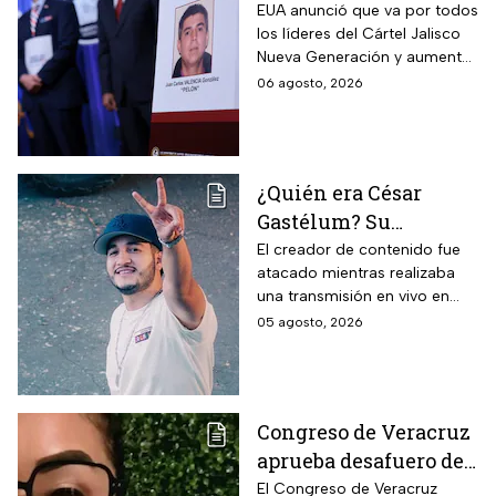
de personajes por los
EUA anunció que va por todos
los líderes del Cártel Jalisco
que EUA ha ofrecido
Nueva Generación y aumentó
recompensas de 25
la recompensa por Juan
06 agosto, 2026
millones de dólares
Carlos Valencia, “El 03″, una
cifra que ofreció por otros
famosos personajes
¿Quién era César
Gastélum? Su
asesinato revive la
El creador de contenido fue
atacado mientras realizaba
violencia contra
una transmisión en vivo en
influencers en
Culiacán. Su caso vuelve a
05 agosto, 2026
Sinaloa y la lista de
poner bajo la lupa la violencia
creadores que han
que ha golpeado a Sinaloa.
muerto
Congreso de Veracruz
aprueba desafuero de
alcalde ligado al caso
El Congreso de Veracruz