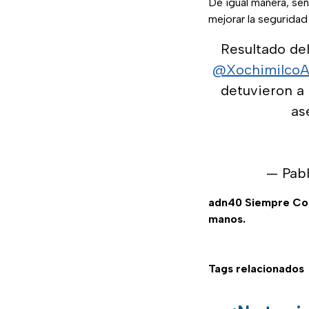
De igual manera, señ
mejorar la segurida
Resultado de
@XochimilcoA
detuvieron a 
as
— Pab
adn40 Siempre C
manos.
Tags relacionados