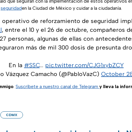
aló que seguirán con la implementación de estos operativos en
d
seguridad
en la Ciudad de México y cuidar a la ciudadanía.
l operativo de reforzamiento de seguridad im
l
, entre el 10 y el 26 de octubre, compañeros 
27 personas, algunas de ellas con antecedentes
eguraron más de mil 300 dosis de presunta dro
En la
#SSC
…
pic.twitter.com/CJG1xybZCY
lo Vázquez Camacho (@PabloVazC)
October 28
onmigo
.
Suscríbete a nuestro canal de Telegram
y lleva la info
CDMX