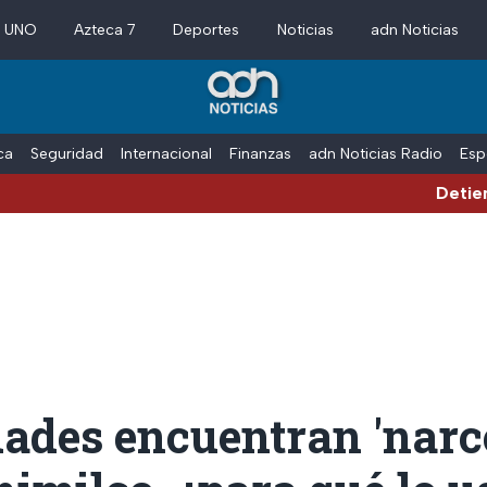
a UNO
Azteca 7
Deportes
Noticias
adn Noticias
ica
Seguridad
Internacional
Finanzas
adn Noticias Radio
Esp
Detienen al ex
ades encuentran 'narc