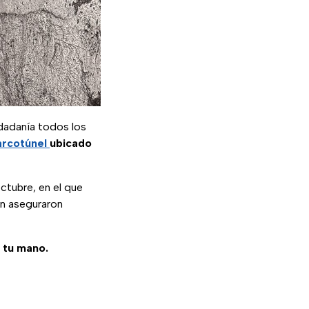
dadanía todos los
arcotúnel
ubicado
octubre, en el que
én aseguraron
e tu mano.