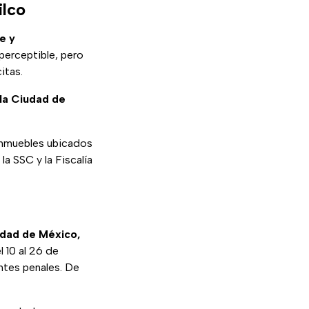
ilco
e y
perceptible, pero
itas.
 la Ciudad de
nmuebles ubicados
a SSC y la Fiscalía
udad de México,
l 10 al 26 de
ntes penales. De