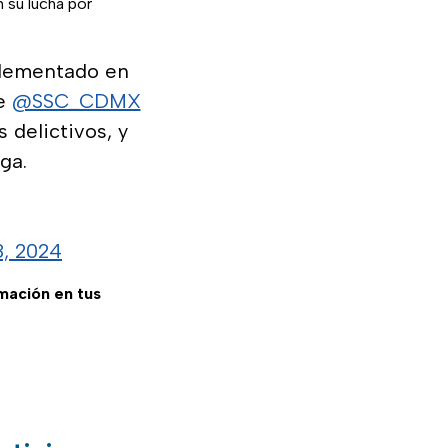
 su lucha por
plementado en
de
@SSC_CDMX
 delictivos, y
ga.
, 2024
rmación en tus