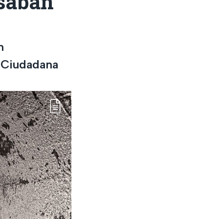
usaban
n
d Ciudadana