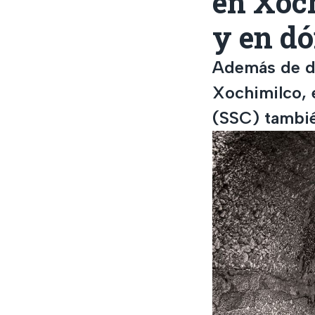
en Xoch
y en dó
Además de de
Xochimilco, 
(SSC) tambié