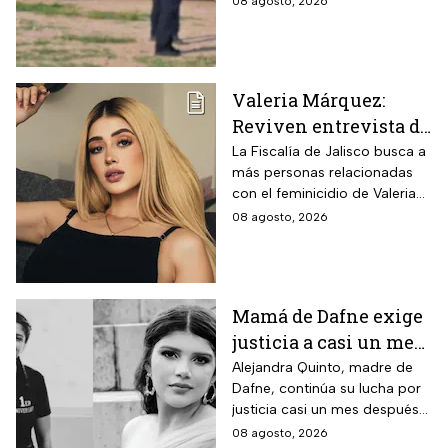
08 agosto, 2026
riña
en Hermosillo, Sonora
Valeria Márquez:
Reviven entrevista de
Vivian de la torre en
La Fiscalía de Jalisco busca a
más personas relacionadas
donde se deslindó del
con el feminicidio de Valeria
feminicidio de su
Márquez, mientras vuelve a
08 agosto, 2026
amiga
tomar relevancia lo que su
amiga Vivian dijo sobre los
señalamientos en su contra.
Mamá de Dafne exige
justicia a casi un mes
de la muerte de su hija
Alejandra Quinto, madre de
Dafne, continúa su lucha por
justicia casi un mes después
del fallecimiento de su hija.
08 agosto, 2026