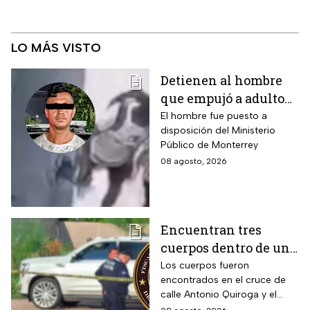
LO MÁS VISTO
Detienen al hombre
que empujó a adulto
mayor frente a un
El hombre fue puesto a
disposición del Ministerio
tráiler en Monterrey
Público de Monterrey
08 agosto, 2026
Encuentran tres
cuerpos dentro de una
camioneta de lujo en
Los cuerpos fueron
encontrados en el cruce de
Hermosillo;
calle Antonio Quiroga y el
investigan posible
Boulevard Camino del Serie