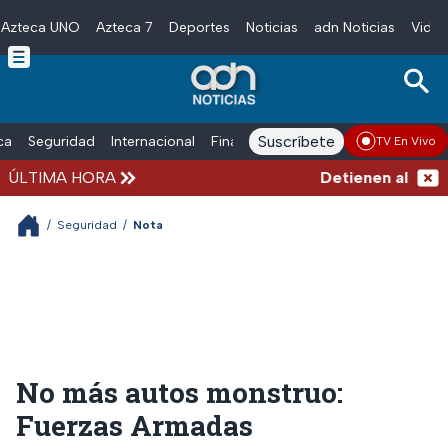
Azteca UNO
Azteca 7
Deportes
Noticias
adn Noticias
Video
Skip to main content
Suscríbete
ica
Seguridad
Internacional
Finanzas
adn Noticias Radio
Esp
TV En Vivo
ÚLTIMA HORA
Detienen al hombre
/
Seguridad
/
Nota
No más autos monstruo:
Fuerzas Armadas