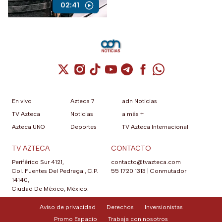
02:41
Cuenta de X / Twitter (se abre en una nuev
Cuenta de Instagram (se abre en una n
Cuenta de TikTok (se abre en una
Cuenta de YouTube (se abre 
Cuenta de Telegram (se a
Cuenta de Facebook 
Cuenta de Whats
En vivo
Azteca 7
adn Noticias
TV Azteca
Noticias
a más +
Azteca UNO
Deportes
TV Azteca Internacional
TV AZTECA
CONTACTO
Periférico Sur 4121,
contacto@tvazteca.com
Col. Fuentes Del Pedregal, C.P.
55 1720 1313
|
Conmutador
14140,
Ciudad De México, México.
Aviso de privacidad
Derechos
Inversionistas
Promo Espacio
Trabaja con nosotros