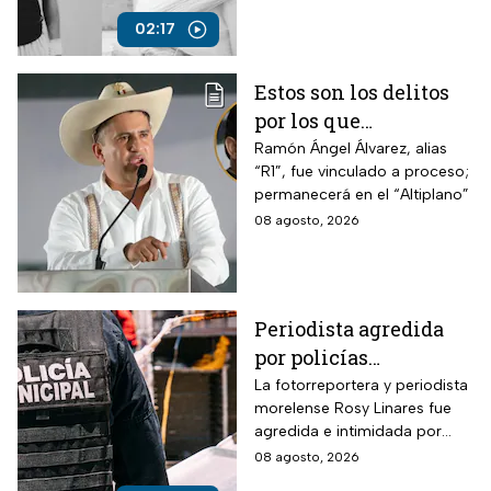
02:17
Estos son los delitos
por los que
vincularon a proceso
Ramón Ángel Álvarez, alias
“R1”, fue vinculado a proceso;
al “R1″, presunto autor
permanecerá en el “Altiplano”
intelectual del
08 agosto, 2026
asesinato de Carlos
Manzo
Periodista agredida
por policías
municipales
La fotorreportera y periodista
morelense Rosy Linares fue
agredida e intimidada por
elementos de la policía
08 agosto, 2026
estatal.