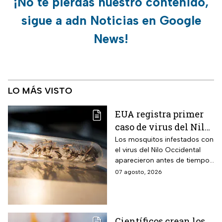
¡No te pierdas nuestro contenido,
sigue a adn Noticias en Google
News!
LO MÁS VISTO
EUA registra primer
caso de virus del Nilo
Occidental de 2026
Los mosquitos infestados con
el virus del Nilo Occidental
aparecieron antes de tiempo
en EUA; ya se registró el
07 agosto, 2026
primer caso en una persona
Científicos crean los