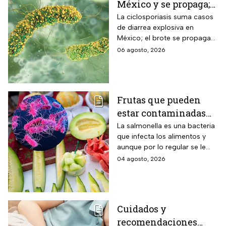
México y se propaga;
activan protocolos
La ciclosporiasis suma casos
de diarrea explosiva en
para revisar frutas y
México; el brote se propaga
verduras
en el territorio nacional
06 agosto, 2026
Frutas que pueden
estar contaminadas
de salmonella y cómo
La salmonella es una bacteria
que infecta los alimentos y
protegerte del
aunque por lo regular se le
contagio
relaciona con el huevo,
04 agosto, 2026
algunas frutas pueden estar
contaminadas.
Cuidados y
recomendaciones