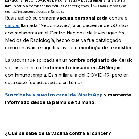
La vacuna Neooncovac es personalizada y busca enseñar al sistema
inmunitario a combatir las células cancerígenas.
|
Russian Embassy in
Kenya/Посольство России в Кении |x
Rusia aplicó su primera
vacuna personalizada
contra el
cáncer
llamada "Neooncovac", a un paciente de 60 años
con melanoma en el Centro Nacional de Investigación
Médica de Radiología, hecho que ya fue catalogado
como un avance significativo en
oncología de precisión
.
La vacuna fue aplicada en un hombre
originario de Kursk
y consiste en un
tratamiento basado en ARNm
junto
con inmunoterapia. Es similar a la del COVID-19, pero en
esta caso fue adaptada a un tumor.
Suscríbete a nuestro
canal de WhatsApp
y mantente
informado desde la palma de tu mano.
¿Qué se sabe de la vacuna contra el cáncer?