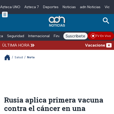
Azteca UNO
Azteca 7
Deportes
Noticias
adn Noticias
Video
Skip to main content
Suscríbete
ica
Seguridad
Internacional
Finanzas
adn Noticias Radio
Esp
TV En Vivo
ÚLTIMA HORA
Vacaciones de ver
/
Salud
/
Nota
Rusia aplica primera vacuna
contra el cáncer en una