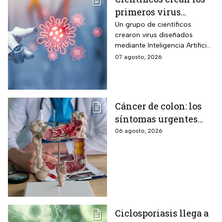
primeros virus
diseñados por la IA,
Un grupo de científicos
crearon virus diseñados
¿son peligrosos para
mediante Inteligencia Artificial
los humanos?
pero se han encendido las
07 agosto, 2026
alertar sobre cómo garantizar
su seguridad.
Cáncer de colon: los
síntomas urgentes
que te advierten que
06 agosto, 2026
ya está presente
Ciclosporiasis llega a