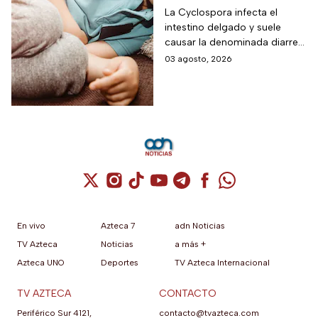
para niños ante los
La Cyclospora infecta el
intestino delgado y suele
riesgos por cyclospora
causar la denominada diarrea
explosiva, de acuerdo con
03 agosto, 2026
autoridades sanitarias.
Cuenta de X / Twitter (se abre en una nuev
Cuenta de Instagram (se abre en una n
Cuenta de TikTok (se abre en una
Cuenta de YouTube (se abre 
Cuenta de Telegram (se a
Cuenta de Facebook 
Cuenta de Whats
En vivo
Azteca 7
adn Noticias
TV Azteca
Noticias
a más +
Azteca UNO
Deportes
TV Azteca Internacional
TV AZTECA
CONTACTO
Periférico Sur 4121,
contacto@tvazteca.com