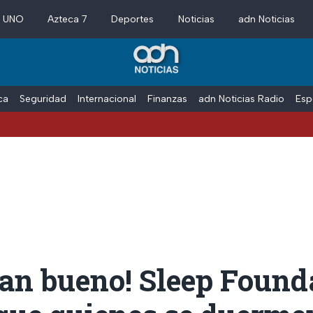
a UNO
Azteca 7
Deportes
Noticias
adn Noticias
ica
Seguridad
Internacional
Finanzas
adn Noticias Radio
Esp
tan bueno! Sleep Found