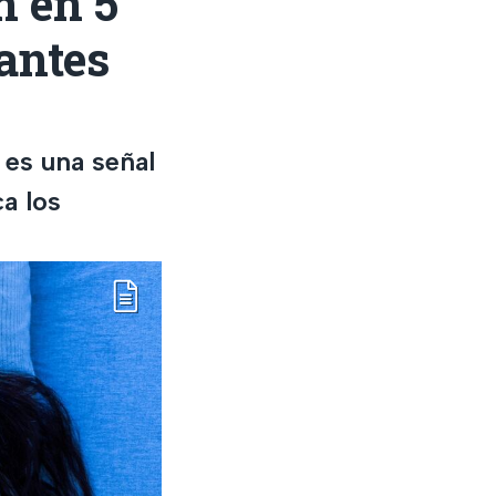
n en 5
antes
 es una señal
a los