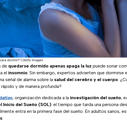
 para dormir?
|
Getty Images
a de
quedarse dormido apenas apaga la luz
puede sonar como
a el
insomnio
. Sin embargo, expertos advierten que dormirse
na señal de alarma sobre la
salud del cerebro y el cuerpo
. ¿C
o rápido y de manera profunda?
dation
, organización dedicada a la
investigación del sueño
, 
l Inicio del Sueño (SOL)
: el tiempo que tarda una persona d
lmente entra en la primera fase del sueño. En adultos sanos, es
os
.