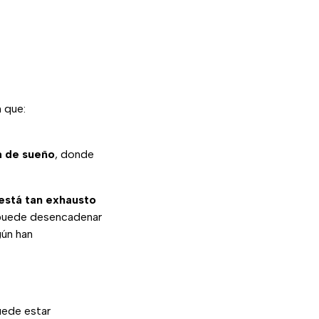
n que:
a de sueño
, donde
está tan exhausto
a puede desencadenar
gún han
uede estar