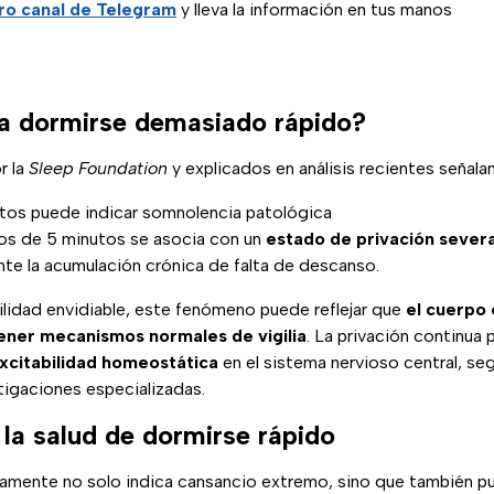
ro canal de Telegram
y lleva la información en tus manos
ca dormirse demasiado rápido?
r la
Sleep Foundation
y explicados en análisis recientes señala
os puede indicar somnolencia patológica
os de 5 minutos se asocia con un
estado de privación sever
nte la acumulación crónica de falta de descanso.
ilidad envidiable, este fenómeno puede reflejar que
el cuerpo 
ener mecanismos normales de vigilia
. La privación continu
xcitabilidad homeostática
en el sistema nervioso central, se
igaciones especializadas.
 la salud de dormirse rápido
amente no solo indica cansancio extremo, sino que también p