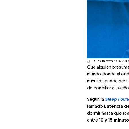
¿Cuál es la técnica 4 7 8
Que alguien presum
mundo donde abund
minutos puede ser u
de conciliar el sueñ
Según la
Sleep Foun
llamado
Latencia de
dormir hasta que rea
entre
10 y 15 minut