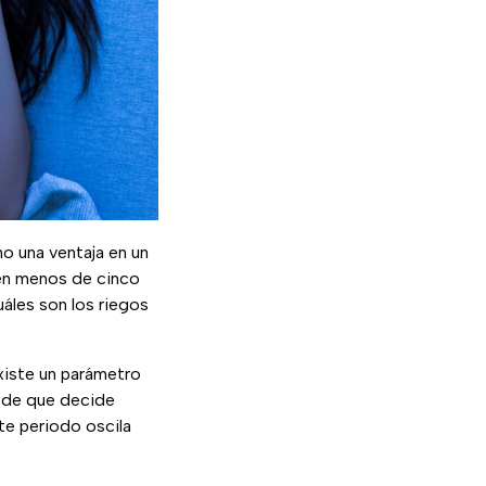
 una ventaja en un
 en menos de cinco
uáles son los riegos
existe un parámetro
esde que decide
te periodo oscila