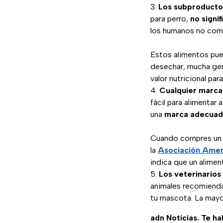
Los subproducto
para perro,
no signif
los humanos no come
Estos alimentos pue
desechar, mucha gen
valor nutricional pa
Cualquier marca
fácil para alimentar
una
marca adecuad
Cuando compres un a
la
Asociación Amer
indica que un alimen
Los veterinario
animales recomienda 
tu mascota. La mayo
adn Noticias. Te h