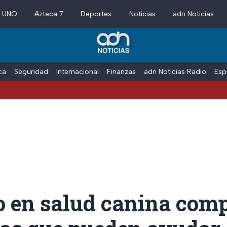
a UNO
Azteca 7
Deportes
Noticias
adn Noticias
ica
Seguridad
Internacional
Finanzas
adn Noticias Radio
Esp
o en salud canina com