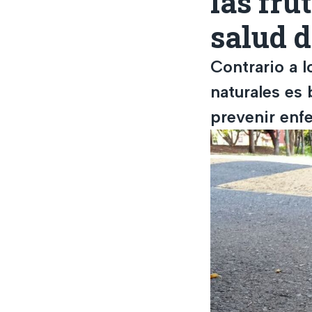
las fru
salud d
Contrario a 
naturales es 
prevenir enf