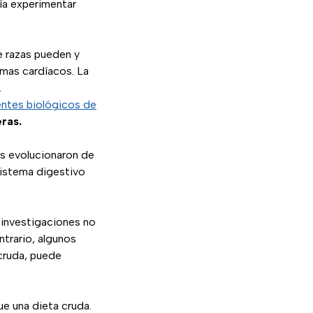
ría experimentar
e razas pueden y
emas cardíacos. La
.
entes biológicos de
eras.
os evolucionaron de
 sistema digestivo
 investigaciones no
ontrario, algunos
cruda, puede
e una dieta cruda.