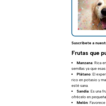
Suscríbete a nuest
Frutas que p
Manzana
: Rica e
semillas ya que esas 
Plátano
: El exp
rico en potasio y m
esté sana.
Sandía
: Es una f
ofrécelo en pequeña
Melón
: Favorece