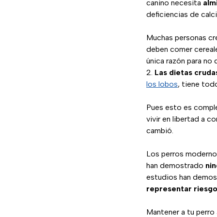
canino necesita
alm
deficiencias de calci
Muchas personas cre
deben comer cereale
única razón para no 
Las dietas cruda
los lobos
, tiene to
Pues esto es comp
vivir en libertad a 
cambió.
Los perros modernos
han demostrado
nin
estudios han demost
representar riesgo
Mantener a tu perro