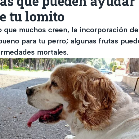
tas que pueden ayudar 
e tu lomito
lo que muchos creen, la incorporación de
bueno para tu perro; algunas frutas pued
ermedades mortales.