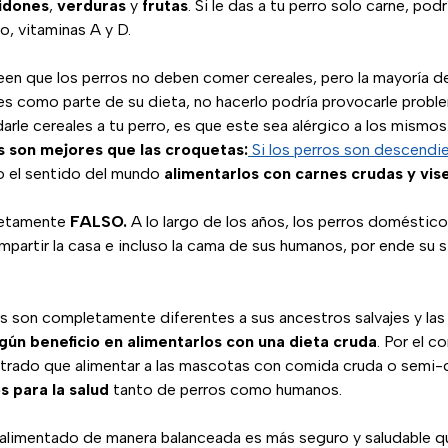
idones
,
verduras
y
frutas
. Si le das a tu perro solo carne, pod
o, vitaminas A y D.
en que los perros no deben comer cereales, pero la mayoría d
s como parte de su dieta, no hacerlo podría provocarle probl
darle cereales a tu perro, es que este sea alérgico a los mismos
s son mejores que las croquetas:
Si los perros son descendi
do el sentido del mundo
alimentarlos con carnes crudas y vis
letamente
FALSO.
A lo largo de los años, los perros doméstic
compartir la casa e incluso la cama de sus humanos, por ende su
 son completamente diferentes a sus ancestros salvajes y las
gún beneficio en alimentarlos con una dieta cruda
. Por el c
rado que alimentar a las mascotas con comida cruda o semi-
s para la salud
tanto de perros como humanos.
 alimentado de manera balanceada es más seguro y saludable qu