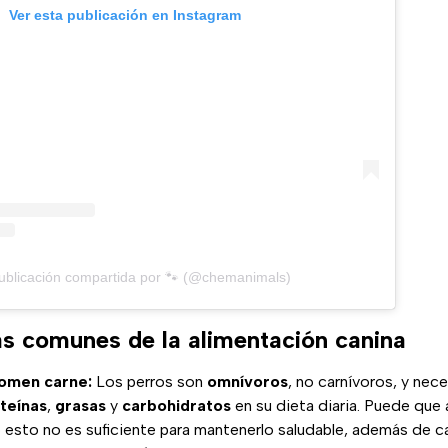
Ver esta publicación en Instagram
ublicación compartida por 🐾 (@chemanimals)
s comunes de la alimentación canina
comen carne:
Los perros son
omnívoros
, no carnívoros, y nec
teínas
,
grasas
y
carbohidratos
en su dieta diaria. Puede que 
o esto no es suficiente para mantenerlo saludable, además de 