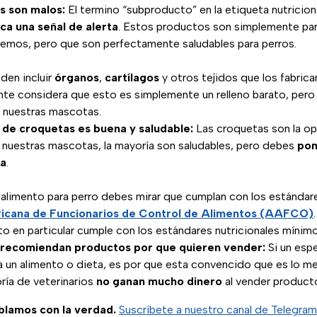
s son malos:
El termino “subproducto” en la etiqueta nutricion
ica una señal de alerta
. Estos productos son simplemente par
mos, pero que son perfectamente saludables para perros.
den incluir
órganos
,
cartílagos
y otros tejidos que los fabrica
te considera que esto es simplemente un relleno barato, pero 
ra nuestras mascotas.
 de croquetas es buena y saludable:
Las croquetas son la op
 a nuestras mascotas, la mayoría son saludables, pero debes
pon
a
.
limento para perro debes mirar que cumplan con los estándar
icana de Funcionarios de Control de Alimentos (AAFCO)
to en particular cumple con los estándares nutricionales mínimo
s recomiendan productos por que quieren vender:
Si un espe
un alimento o dieta, es por que esta convencido que es lo mej
ría de veterinarios
no ganan mucho dinero
al vender product
ablamos con la verdad.
Suscríbete a nuestro canal de Telegram