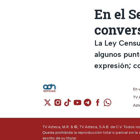
En el S
convers
La Ley Censu
algunos punto
expresión; c
En 
TV 
Cuenta de X / Twitter (se abre en una n
Cuenta de Instagram (se abre en u
Cuenta de TikTok (se abre en 
Cuenta de YouTube (se ab
Cuenta de Telegram (
Cuenta de Facebo
Cuenta de Wh
Azt
TV Azteca, M.R. & ©, TV Azteca, S.A.B. de C.V. Todos l
Queda prohibida la reproducción total o parcial sin la 
escrito de su titular.