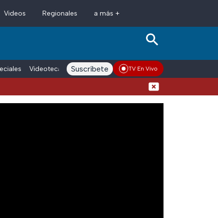
Videos
Regionales
a más +
Suscríbete
eciales
Videoteca
Conductores
Voces adn Noticias
Enlace La
TV En Vivo