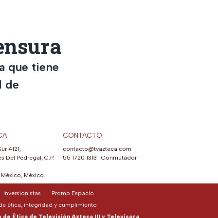
Censura
a que tiene
d de
CA
CONTACTO
Sur 4121,
contacto@tvazteca.com
s Del Pedregal, C.P.
55 1720 1313
|
Conmutador
México, México.
Inversionistas
Promo Espacio
e ética, integridad y cumplimiento
de Ética de Televisión Azteca III y Televisora