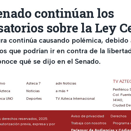
enado continúan los
atorios sobre la Ley 
ra continúa causando polémica, debido 
s que podrían ir en contra de la liberta
onoce qué se dijo en el Senado.
TV AZTE
vivo
Azteca 7
adn Noticias
Periférico 
Azteca
Noticias
a más +
ueva pestaña)
na nueva pestaña)
una nueva pestaña)
re en una nueva pestaña)
se abre en una nueva pestaña)
ok (se abre en una nueva pestaña)
atsApp (se abre en una nueva pestaña)
Col. Fuente
eca UNO
Deportes
TV Azteca Internacional
14140,
Ciudad De 
Aviso de privacidad
Derechos
os derechos reservados, 2025.
Trabaja con nosotros
Programa d
autorización previa, expresa y por
Defensor de Audiencias y Código 