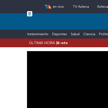
en vivo
TV Azteca
Aztec
Skip to main content
Tiempo Libre
Entretenimiento
Deportes
Salud
Ciencia
Polít
ccidentes hoy viernes 7 de agosto
ÚLTIMA HORA