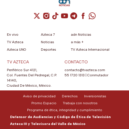
Cuenta de X / Twitter (se abre en una nuev
Cuenta de Instagram (se abre en una n
Cuenta de TikTok (se abre en una
Cuenta de YouTube (se abre 
Cuenta de Telegram (se a
Cuenta de Facebook 
Cuenta de Whats
En vivo
Azteca 7
adn Noticias
TV Azteca
Noticias
a más +
Azteca UNO
Deportes
TV Azteca Internacional
TV AZTECA
CONTACTO
Periférico Sur 4121,
contacto@tvazteca.com
Col. Fuentes Del Pedregal, C.P.
55 1720 1313
|
Conmutador
14140,
Ciudad De México, México.
Aviso de privacidad
Derechos
Inversionistas
Promo Espacio
Trabaja con nosotros
Programa de ética, integridad y cumplimiento
Defensor de Audiencias y Código de Ética de Televisión
Azteca III y Televisora del Valle de México