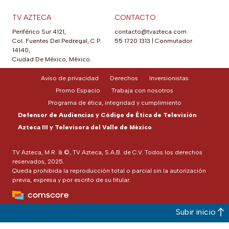
TV AZTECA
CONTACTO
Periférico Sur 4121,
contacto@tvazteca.com
Col. Fuentes Del Pedregal, C.P.
55 1720 1313
|
Conmutador
14140,
Ciudad De México, México.
Aviso de privacidad
Derechos
Inversionistas
Promo Espacio
Trabaja con nosotros
Programa de ética, integridad y cumplimiento
Defensor de Audiencias y Código de Ética de Televisión
Azteca III y Televisora del Valle de México
TV Azteca, M.R. & ©, TV Azteca, S.A.B. de C.V. Todos los derechos
reservados, 2025.
Queda prohibida la reproducción total o parcial sin la autorización
previa, expresa y por escrito de su titular.
Subir inicio