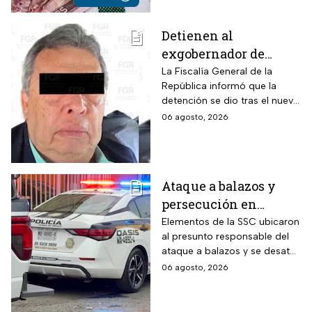
Detienen al
exgobernador de
Guerrero, Ángel
La Fiscalía General de la
República informó que la
Aguirre, por el Caso
detención se dio tras el nuevo
Ayotzinapa
modelo de investigación
06 agosto, 2026
sobre la desaparición de los
43 normalistas
Ataque a balazos y
persecución en
Álvaro Obregón,
Elementos de la SSC ubicaron
al presunto responsable del
CDMX, hoy 6 de agosto
ataque a balazos y se desató
una persecución
06 agosto, 2026