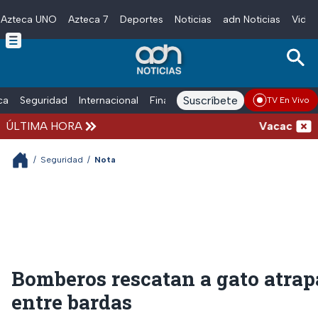
Azteca UNO
Azteca 7
Deportes
Noticias
adn Noticias
Video
Skip to main content
Suscríbete
ica
Seguridad
Internacional
Finanzas
adn Noticias Radio
Esp
TV En Vivo
ÚLTIMA HORA
Vacaciones de
/
Seguridad
/
Nota
Bomberos rescatan a gato atra
entre bardas