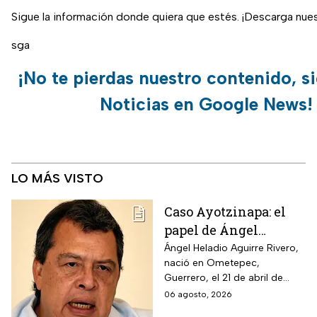
Sigue la información donde quiera que estés. ¡Descarga nue
sga
¡No te pierdas nuestro contenido, s
Noticias en Google News!
LO MÁS VISTO
Caso Ayotzinapa: el
papel de Ángel
Aguirre en la
Ángel Heladio Aguirre Rivero,
nació en Ometepec,
desaparición de los
Guerrero, el 21 de abril de
normalistas en 2014
1956. Estudió la Licenciatura
06 agosto, 2026
de Economía en la UNAM.