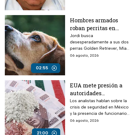
Hombres armados
roban perritas en
Veracruz
Jordi busca
desesperadamente a sus dos
perras Golden Retriever, Mía y
Camila, de seis años, robadas
06 agosto, 2026
el 28 de julio por un comando
armado en la autopista
02:55
Puebla-Tuxpan.
EUA mete presión a
autoridades
mexicanas para
Los analistas hablan sobre la
crisis de seguridad en México
combatir al
y la presencia de funcionarios
narcotráfico y detener
corruptos en el narcotráfico
06 agosto, 2026
a funcionarios
corruptos
21:00