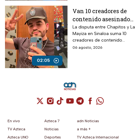
Van 10 creadores de
contenido asesinados
desde la guerra entre
La disputa entre Chapitos y La
Mayiza en Sinaloa suma 10
Chapitos y La Mayiza
creadores de contenido
asesinados desde septiembre
06 agosto, 2026
de 2024, según autoridades.
02:05
Cuenta de X / Twitter (se abre en una nuev
Cuenta de Instagram (se abre en una n
Cuenta de TikTok (se abre en una
Cuenta de YouTube (se abre 
Cuenta de Telegram (se a
Cuenta de Facebook 
Cuenta de Whats
En vivo
Azteca 7
adn Noticias
TV Azteca
Noticias
a más +
Azteca UNO
Deportes
TV Azteca Internacional