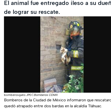
El animal fue entregado ileso a su du
de lograr su rescate.
bomberosgato.JPG
|
Bomberos CDMX
Bomberos de la Ciudad de México informaron que rescataro
quedó atrapado entre dos bardas en la alcaldía Tláhuac.