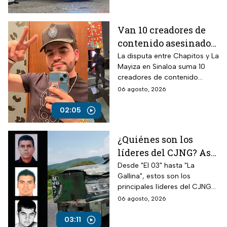
Van 10 creadores de
contenido asesinados
desde la guerra entre
La disputa entre Chapitos y La
Mayiza en Sinaloa suma 10
Chapitos y La Mayiza
creadores de contenido
asesinados desde septiembre
06 agosto, 2026
de 2024, según autoridades.
02:05
¿Quiénes son los
líderes del CJNG? Así
opera la cúpula del
Desde "El 03" hasta "La
Gallina", estos son los
cártel que busca EUA
principales líderes del CJNG
identificados por autoridades
06 agosto, 2026
de Estados Unidos.
03:11