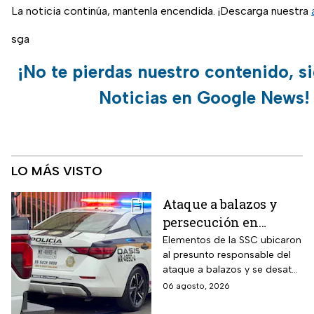
La noticia continúa, mantenla encendida. ¡Descarga nuestra
sga
¡No te pierdas nuestro contenido, s
Noticias en Google News!
LO MÁS VISTO
Ataque a balazos y
persecución en
Álvaro Obregón,
Elementos de la SSC ubicaron
al presunto responsable del
CDMX, hoy 6 de agosto
ataque a balazos y se desató
una persecución
06 agosto, 2026