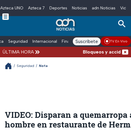
Azteca UNO
Azteca 7
Deportes
Noticias
adn Noticias
Video
Skip to main content
Suscríbete
ica
Seguridad
Internacional
Finanzas
adn Noticias Radio
Esp
TV En Vivo
ÚLTIMA HORA
Bloqueos y accidentes h
/
Seguridad
/
Nota
VIDEO: Disparan a quemarropa 
hombre en restaurante de Herm