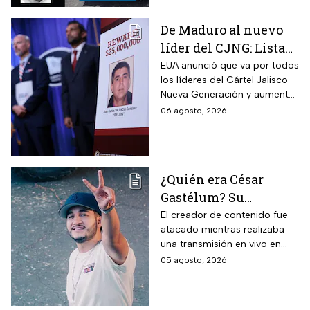
De Maduro al nuevo
líder del CJNG: Lista
de personajes por los
EUA anunció que va por todos
los líderes del Cártel Jalisco
que EUA ha ofrecido
Nueva Generación y aumentó
recompensas de 25
la recompensa por Juan
06 agosto, 2026
millones de dólares
Carlos Valencia, “El 03″, una
cifra que ofreció por otros
famosos personajes
¿Quién era César
Gastélum? Su
asesinato revive la
El creador de contenido fue
atacado mientras realizaba
violencia contra
una transmisión en vivo en
influencers en
Culiacán. Su caso vuelve a
05 agosto, 2026
Sinaloa y la lista de
poner bajo la lupa la violencia
creadores que han
que ha golpeado a Sinaloa.
muerto