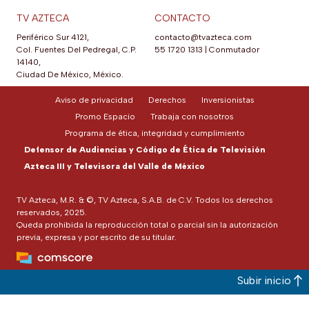
TV AZTECA
CONTACTO
Periférico Sur 4121,
contacto@tvazteca.com
Col. Fuentes Del Pedregal, C.P.
55 1720 1313
|
Conmutador
14140,
Ciudad De México, México.
Aviso de privacidad
Derechos
Inversionistas
Promo Espacio
Trabaja con nosotros
Programa de ética, integridad y cumplimiento
Defensor de Audiencias y Código de Ética de Televisión
Azteca III y Televisora del Valle de México
TV Azteca, M.R. & ©, TV Azteca, S.A.B. de C.V. Todos los derechos
reservados, 2025.
Queda prohibida la reproducción total o parcial sin la autorización
previa, expresa y por escrito de su titular.
Subir inicio