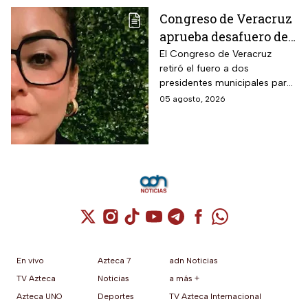
Congreso de Veracruz
aprueba desafuero de
alcalde ligado al caso
El Congreso de Veracruz
retiró el fuero a dos
de la periodista
presidentes municipales para
Roxana Guzmán
que continúen las
05 agosto, 2026
investigaciones en su contra.
Cuenta de X / Twitter (se abre en una nuev
Cuenta de Instagram (se abre en una n
Cuenta de TikTok (se abre en una
Cuenta de YouTube (se abre 
Cuenta de Telegram (se a
Cuenta de Facebook 
Cuenta de Whats
En vivo
Azteca 7
adn Noticias
TV Azteca
Noticias
a más +
Azteca UNO
Deportes
TV Azteca Internacional