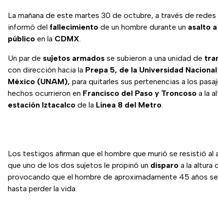
La mañana de este martes 30 de octubre, a través de redes 
informó del
fallecimiento
de un hombre durante un
asalto 
público
en la
CDMX
.
Un par de
sujetos armados
se subieron a una unidad de
tra
con dirección hacia la
Prepa 5, de la Universidad Nacion
México (UNAM),
para quitarles sus pertenencias a los pasa
hechos ocurrieron en
Francisco del Paso y Troncoso
a la a
estación Iztacalco
de la
Línea 8 del Metro
.
Los testigos afirman que el hombre que murió se resistió al a
que uno de los dos sujetos le propinó un
disparo
a la altura 
provocando que el hombre de aproximadamente 45 años s
hasta perder la vida.