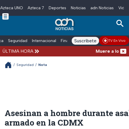
Azteca UNO
Azteca 7
Deportes
Noticias
adn Noticias
Video
Skip to main content
Suscríbete
ica
Seguridad
Internacional
Finanzas
adn Noticias Radio
Esp
TV En Vivo
ÚLTIMA HORA
Muere a los 68 añ
/
Seguridad
/
Nota
Asesinan a hombre durante asa
armado en la CDMX