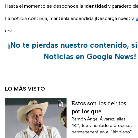
Hasta el momento se desconoce la
identidad
y paradero de
La noticia continúa, mantenla encendida ¡Descarga nuestra
erv
¡No te pierdas nuestro contenido, s
Noticias en Google News!
LO MÁS VISTO
Estos son los delitos
por los que
vincularon a proceso
Ramón Ángel Álvarez, alias
“R1”, fue vinculado a proceso;
al “R1″, presunto autor
permanecerá en el “Altiplano”
intelectual del