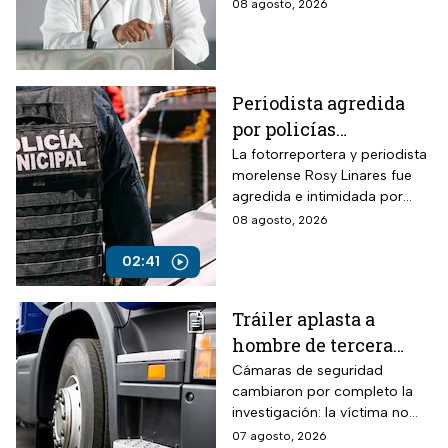
08 agosto, 2026
asesinato de Carlos
Manzo
Periodista agredida
por policías
municipales
La fotorreportera y periodista
morelense Rosy Linares fue
agredida e intimidada por
elementos de la policía
08 agosto, 2026
estatal.
02:41
Tráiler aplasta a
hombre de tercera
edad: el culpable sigue
Cámaras de seguridad
cambiaron por completo la
prófugo: VIDEO
investigación: la víctima no
intentaba cruzar la avenida
07 agosto, 2026