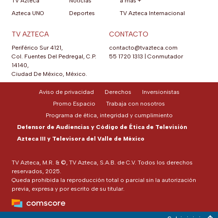
TV Azteca
Noticias
a más +
Azteca UNO
Deportes
TV Azteca Internacional
TV AZTECA
CONTACTO
Periférico Sur 4121,
contacto@tvazteca.com
Col. Fuentes Del Pedregal, C.P.
55 1720 1313
|
Conmutador
14140,
Ciudad De México, México.
Aviso de privacidad
Derechos
Inversionistas
Promo Espacio
Trabaja con nosotros
Programa de ética, integridad y cumplimiento
Defensor de Audiencias y Código de Ética de Televisión
Azteca III y Televisora del Valle de México
TV Azteca, M.R. & ©, TV Azteca, S.A.B. de C.V. Todos los derechos
reservados, 2025.
Queda prohibida la reproducción total o parcial sin la autorización
previa, expresa y por escrito de su titular.