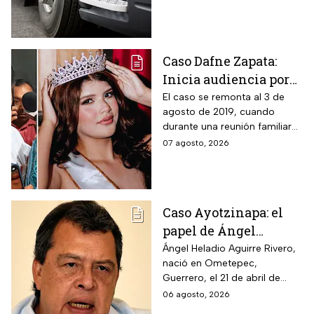
cuando cayó al paso de la
unidad pesada.
Caso Dafne Zapata:
Inicia audiencia por
abuso sexual
El caso se remonta al 3 de
agosto de 2019, cuando
cometido por su padre
durante una reunión familiar
celebrada en la casa de la
07 agosto, 2026
abuela paterna, ocurrieron los
hechos.
Caso Ayotzinapa: el
papel de Ángel
Aguirre en la
Ángel Heladio Aguirre Rivero,
nació en Ometepec,
desaparición de los
Guerrero, el 21 de abril de
normalistas en 2014
1956. Estudió la Licenciatura
06 agosto, 2026
de Economía en la UNAM.