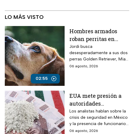
LO MÁS VISTO
Hombres armados
roban perritas en
Veracruz
Jordi busca
desesperadamente a sus dos
perras Golden Retriever, Mía y
Camila, de seis años, robadas
06 agosto, 2026
el 28 de julio por un comando
armado en la autopista
02:55
Puebla-Tuxpan.
EUA mete presión a
autoridades
mexicanas para
Los analistas hablan sobre la
crisis de seguridad en México
combatir al
y la presencia de funcionarios
narcotráfico y detener
corruptos en el narcotráfico
06 agosto, 2026