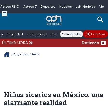
Azteca UNO
Azteca 7
Deportes
Noticias
adn Noticias
Video
Skip to main content
Suscríbete
ica
Seguridad
Internacional
Finanzas
adn Noticias Radio
Esp
TV En Vivo
ÚLTIMA HORA
Detienen al exg
/
Seguridad
/
Nota
Niños sicarios en México: una
alarmante realidad