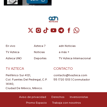
Cuenta de X / Twitter (se abre en una nuev
Cuenta de Instagram (se abre en una n
Cuenta de TikTok (se abre en una
Cuenta de YouTube (se abre 
Cuenta de Telegram (se a
Cuenta de Facebook 
Cuenta de Whats
En vivo
Azteca 7
adn Noticias
TV Azteca
Noticias
a más +
Azteca UNO
Deportes
TV Azteca Internacional
TV AZTECA
CONTACTO
Periférico Sur 4121,
contacto@tvazteca.com
Col. Fuentes Del Pedregal, C.P.
55 1720 1313
|
Conmutador
14140,
Ciudad De México, México.
Aviso de privacidad
Derechos
Inversionistas
Promo Espacio
Trabaja con nosotros