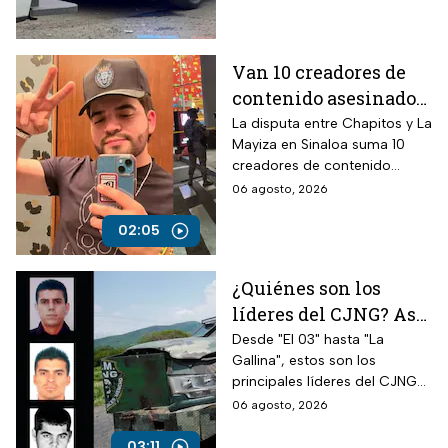
Van 10 creadores de
contenido asesinados
desde la guerra entre
La disputa entre Chapitos y La
Mayiza en Sinaloa suma 10
Chapitos y La Mayiza
creadores de contenido
asesinados desde septiembre
06 agosto, 2026
de 2024, según autoridades.
02:05
¿Quiénes son los
líderes del CJNG? Así
opera la cúpula del
Desde "El 03" hasta "La
Gallina", estos son los
cártel que busca EUA
principales líderes del CJNG
identificados por autoridades
06 agosto, 2026
de Estados Unidos.
03:11