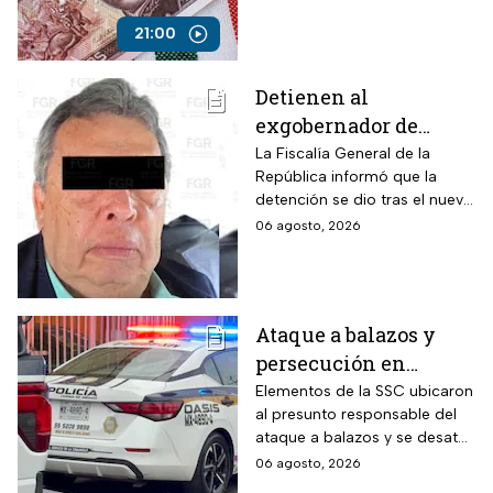
a funcionarios
corruptos
21:00
Detienen al
exgobernador de
Guerrero, Ángel
La Fiscalía General de la
República informó que la
Aguirre, por el Caso
detención se dio tras el nuevo
Ayotzinapa
modelo de investigación
06 agosto, 2026
sobre la desaparición de los
43 normalistas
Ataque a balazos y
persecución en
Álvaro Obregón,
Elementos de la SSC ubicaron
al presunto responsable del
CDMX, hoy 6 de agosto
ataque a balazos y se desató
una persecución
06 agosto, 2026