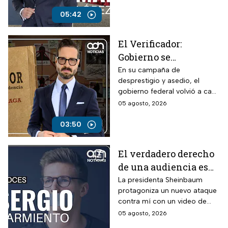
manos llenas
durante sus participaciones
haciendo sus preguntas a
05:42
modo.
El Verificador:
Gobierno se
contradice sobre TV
En su campaña de
desprestigio y asedio, el
Azteca; revive
gobierno federal volvió a caer
presuntos adeudos
en contradicciones al señalar
05 agosto, 2026
fiscales
a la televisora del Ajusco por
presuntos adeudos, pese a
03:50
que anteriormente había
asegurado que no existían
El verdadero derecho
pagos pendientes.
de una audiencia es
tener la opción de
La presidenta Sheinbaum
protagoniza un nuevo ataque
cambiar de canal,
contra mí con un video de
opina Sergio
hace 26 años.
05 agosto, 2026
Sarmiento