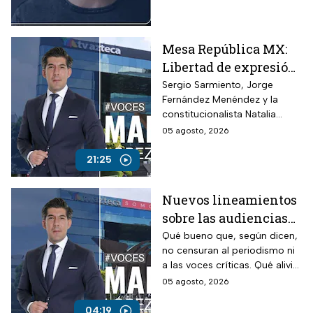
Mesa República MX:
Libertad de expresión
en riesgo y los
Sergio Sarmiento, Jorge
Fernández Menéndez y la
ataques contra TV
constitucionalista Natalia
Azteca
Torres analizan los recientes
05 agosto, 2026
ataques contra periodistas
críticos por parte del
21:25
Gobierno Federal
Nuevos lineamientos
sobre las audiencias
buscan callar a TV
Qué bueno que, según dicen,
no censuran al periodismo ni
Azteca; opina Manuel
a las voces críticas. Qué alivio
López San Martín
que respeten la liberta de
05 agosto, 2026
expresión. Son unos
mentirosos y unos
04:19