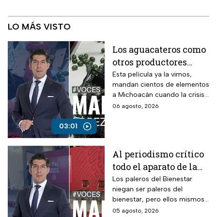
LO MÁS VISTO
Los aguacateros como
otros productores
están asfixiados por la
Esta película ya la vimos,
mandan cientos de elementos
violencia e
a Michoacán cuando la crisis
inseguridad
estalló por la violencia.
06 agosto, 2026
03:01
Al periodismo crítico
todo el aparato de la
ley, mientras a los
Los paleros del Bienestar
niegan ser paleros del
“paleros del
bienestar, pero ellos mismos
bienestar”, dinero a
se ponen en evidencia
05 agosto, 2026