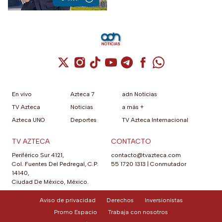
autoritarios. Pese a los
ataques desde la Presidencia,
el compromiso de cuestionar
al poder, investigar y
denunciar sigue firme.
Cuenta de X / Twitter (se abre en una nuev
Cuenta de Instagram (se abre en una n
Cuenta de TikTok (se abre en una
Cuenta de YouTube (se abre 
Cuenta de Telegram (se a
Cuenta de Facebook 
Cuenta de Whats
En vivo
Azteca 7
adn Noticias
TV Azteca
Noticias
a más +
Azteca UNO
Deportes
TV Azteca Internacional
TV AZTECA
CONTACTO
Periférico Sur 4121,
contacto@tvazteca.com
Col. Fuentes Del Pedregal, C.P.
55 1720 1313
|
Conmutador
14140,
Ciudad De México, México.
Aviso de privacidad
Derechos
Inversionistas
Promo Espacio
Trabaja con nosotros