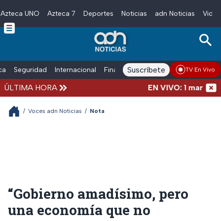
Azteca UNO
Azteca 7
Deportes
Noticias
adn Noticias
Video
Skip to main content
Suscríbete
ica
Seguridad
Internacional
Finanzas
adn Noticias Radio
Esp
TV En Vivo
ÚLTIMA HORA
EN VIVO: 1 marcha, 9
/
Voces adn Noticias
/
Nota
“Gobierno amadísimo, pero
una economía que no