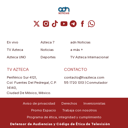
Cuenta de X / Twitter (se abre en una nuev
Cuenta de Instagram (se abre en una n
Cuenta de TikTok (se abre en una
Cuenta de YouTube (se abre 
Cuenta de Telegram (se a
Cuenta de Facebook 
Cuenta de Whats
En vivo
Azteca 7
adn Noticias
TV Azteca
Noticias
a más +
Azteca UNO
Deportes
TV Azteca Internacional
TV AZTECA
CONTACTO
Periférico Sur 4121,
contacto@tvazteca.com
Col. Fuentes Del Pedregal, C.P.
55 1720 1313
|
Conmutador
14140,
Ciudad De México, México.
Aviso de privacidad
Derechos
Inversionistas
Promo Espacio
Trabaja con nosotros
Programa de ética, integridad y cumplimiento
Defensor de Audiencias y Código de Ética de Televisión