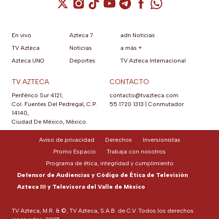
Cuenta de X / Twitter (se abre en una nuev
Cuenta de Instagram (se abre en una n
Cuenta de TikTok (se abre en una
Cuenta de YouTube (se abre 
Cuenta de Telegram (se a
Cuenta de Facebook 
Cuenta de Whats
En vivo
Azteca 7
adn Noticias
TV Azteca
Noticias
a más +
Azteca UNO
Deportes
TV Azteca Internacional
TV AZTECA
CONTACTO
Periférico Sur 4121,
contacto@tvazteca.com
Col. Fuentes Del Pedregal, C.P.
55 1720 1313
|
Conmutador
14140,
Ciudad De México, México.
Aviso de privacidad
Derechos
Inversionistas
Promo Espacio
Trabaja con nosotros
Programa de ética, integridad y cumplimiento
Defensor de Audiencias y Código de Ética de Televisión
Azteca III y Televisora del Valle de México
TV Azteca, M.R. & ©, TV Azteca, S.A.B. de C.V. Todos los derechos