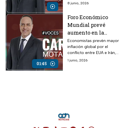
2026.
8 junio, 2026
Foro Económico
Mundial prevé
aumento en la
inflación mundial;
Economistas prevén mayor
inflación global por el
Banxico difiere para
conflicto entre EUA e Irán,
México: Opina Carlos
mientras Banxico mantiene
1 junio, 2026
Mota
01:45
una perspectiva más
optimista.