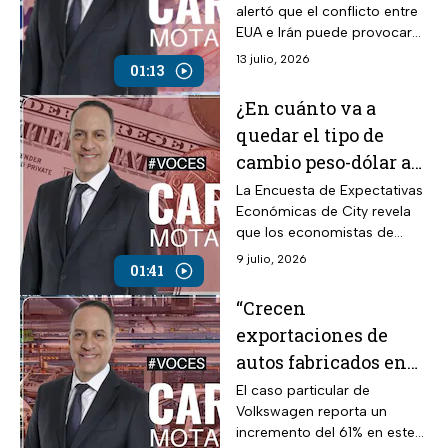
alertó que el conflicto entre
opina Carlos Mota
EUA e Irán puede provocar
cambios en la inflación
13 julio, 2026
01:13
¿En cuánto va a
quedar el tipo de
cambio peso-dólar a
finales de 2026?;
La Encuesta de Expectativas
Económicas de City revela
opina Carlos Mota
que los economistas de
distintos bancos consideran
9 julio, 2026
01:41
que el dólar se mantendrá
más o menos en los niveles
“Crecen
actuales e incluso podría
exportaciones de
bajar ligeramente
autos fabricados en
México”, señala
El caso particular de
Volkswagen reporta un
Carlos Mota
incremento del 61% en este