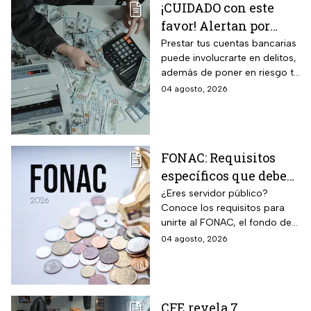
¡CUIDADO con este
favor! Alertan por
préstamo de cuentas
Prestar tus cuentas bancarias
puede involucrarte en delitos,
bancarias: razón por la
además de poner en riesgo tu
que debes decir que
patrimonio y situación legal;
04 agosto, 2026
no
protégete y denuncia si fuiste
víctima.
FONAC: Requisitos
específicos que deben
cumplir los
¿Eres servidor público?
Conoce los requisitos para
trabajadores para
unirte al FONAC, el fondo de
participar en él
ahorro Capitalizable de los
04 agosto, 2026
Trabajadores al Servicio del
Estado.
CFE revela 7