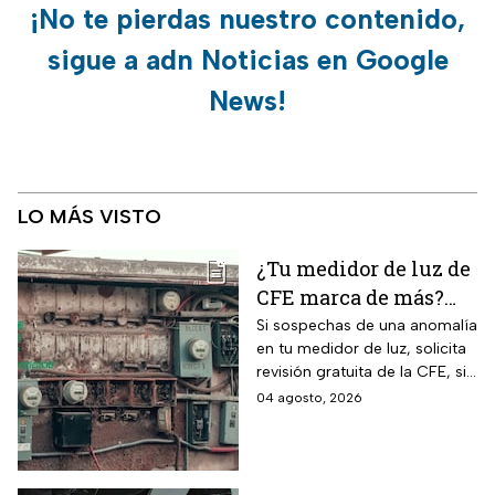
¡No te pierdas nuestro contenido,
sigue a adn Noticias en Google
News!
LO MÁS VISTO
¿Tu medidor de luz de
CFE marca de más?
Así puedes saber si
Si sospechas de una anomalía
en tu medidor de luz, solicita
presenta una falla
revisión gratuita de la CFE, si
hay falla es totalmente
04 agosto, 2026
GRATIS.