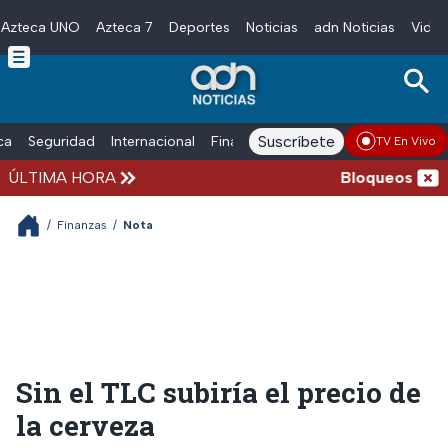
Azteca UNO
Azteca 7
Deportes
Noticias
adn Noticias
Video
Skip to main content
Suscríbete
ica
Seguridad
Internacional
Finanzas
adn Noticias Radio
Esp
TV En Vivo
ÚLTIMA HORA
Bloqueos y acci
/
Finanzas
/
Nota
Sin el TLC subiría el precio de
la cerveza