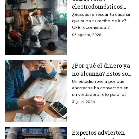
electrodomésticos
para combatir el calor
¿Buscas refrescar tu casa sin
que suba tu recibo de luz?
sin que se dispare tu
CFE recomienda 7
recibo de luz
electrodomésticos eficientes
03 agosto, 2026
y hábitos para ahorrar energía
durante este verano.
¿Por qué el dinero ya
no alcanza? Estos son
los gastos que más
Un estudio revela por qué
ahorrar se ha convertido en
impactan a los
un verdadero reto para los
mexicanos
mexicanos.
31 julio, 2026
Expertos advierten