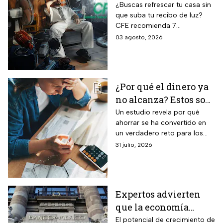
para combatir el calor
¿Buscas refrescar tu casa sin
que suba tu recibo de luz?
sin que se dispare tu
CFE recomienda 7
recibo de luz
electrodomésticos eficientes
03 agosto, 2026
y hábitos para ahorrar energía
durante este verano.
¿Por qué el dinero ya
no alcanza? Estos son
los gastos que más
Un estudio revela por qué
ahorrar se ha convertido en
impactan a los
un verdadero reto para los
mexicanos
mexicanos.
31 julio, 2026
Expertos advierten
que la economía
mexicana esta al
El potencial de crecimiento de