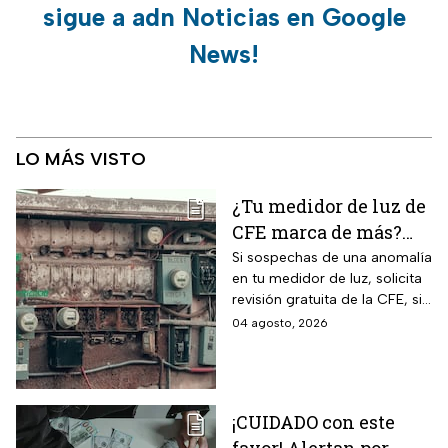
sigue a adn Noticias en Google
News!
LO MÁS VISTO
¿Tu medidor de luz de
CFE marca de más?
Así puedes saber si
Si sospechas de una anomalía
en tu medidor de luz, solicita
presenta una falla
revisión gratuita de la CFE, si
hay falla es totalmente
04 agosto, 2026
GRATIS.
¡CUIDADO con este