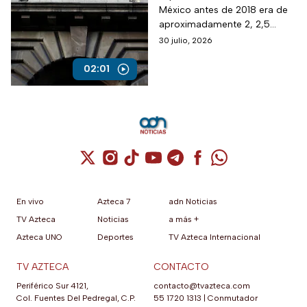
México antes de 2018 era de
borde del colapso
aproximadamente 2, 2,5
puntos del PIB y ahora por la
30 julio, 2026
inseguridad, sobre todo
jurídica, ha caído a menos de
02:01
la mitad.
Cuenta de X / Twitter (se abre en una nuev
Cuenta de Instagram (se abre en una n
Cuenta de TikTok (se abre en una
Cuenta de YouTube (se abre 
Cuenta de Telegram (se a
Cuenta de Facebook 
Cuenta de Whats
En vivo
Azteca 7
adn Noticias
TV Azteca
Noticias
a más +
Azteca UNO
Deportes
TV Azteca Internacional
TV AZTECA
CONTACTO
Periférico Sur 4121,
contacto@tvazteca.com
Col. Fuentes Del Pedregal, C.P.
55 1720 1313
|
Conmutador