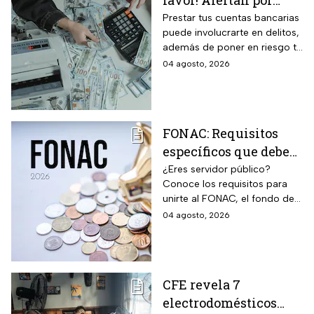
favor! Alertan por
préstamo de cuentas
Prestar tus cuentas bancarias
puede involucrarte en delitos,
bancarias: razón por la
además de poner en riesgo tu
que debes decir que
patrimonio y situación legal;
04 agosto, 2026
no
protégete y denuncia si fuiste
víctima.
FONAC: Requisitos
específicos que deben
cumplir los
¿Eres servidor público?
Conoce los requisitos para
trabajadores para
unirte al FONAC, el fondo de
participar en él
ahorro Capitalizable de los
04 agosto, 2026
Trabajadores al Servicio del
Estado.
CFE revela 7
electrodomésticos