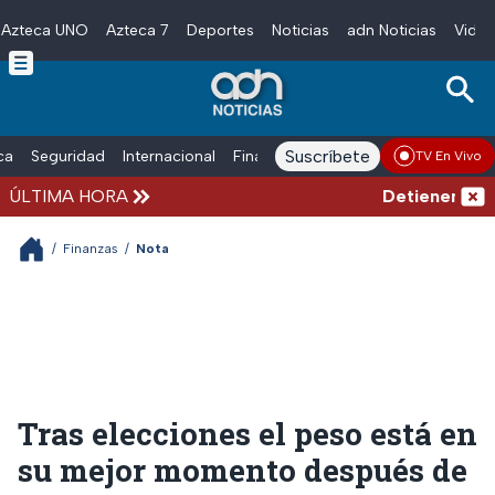
Azteca UNO
Azteca 7
Deportes
Noticias
adn Noticias
Video
Skip to main content
Suscríbete
ica
Seguridad
Internacional
Finanzas
adn Noticias Radio
Esp
TV En Vivo
ÚLTIMA HORA
Detienen al ex
/
Finanzas
/
Nota
Tras elecciones el peso está en
su mejor momento después de