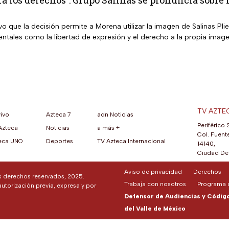
 los derechos”: Grupo Salinas se pronuncia sobre 
 que la decisión permite a Morena utilizar la imagen de Salinas Pli
tales como la libertad de expresión y el derecho a la propia image
TV AZTE
vivo
Azteca 7
adn Noticias
Periférico 
Azteca
Noticias
a más +
ueva pestaña)
na nueva pestaña)
una nueva pestaña)
re en una nueva pestaña)
se abre en una nueva pestaña)
ok (se abre en una nueva pestaña)
atsApp (se abre en una nueva pestaña)
Col. Fuente
eca UNO
Deportes
TV Azteca Internacional
14140,
Ciudad De 
Aviso de privacidad
Derechos
os derechos reservados, 2025.
Trabaja con nosotros
Programa d
autorización previa, expresa y por
Defensor de Audiencias y Código 
del Valle de México