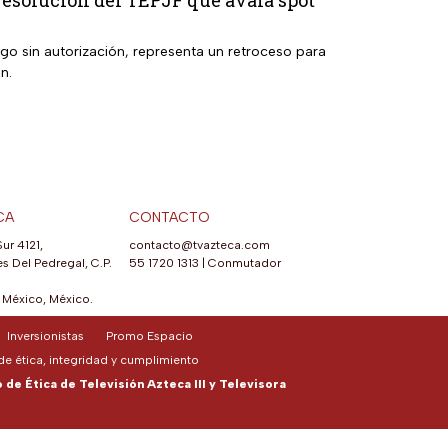
resolución del TEPJF que avala spot
ego sin autorización, representa un retroceso para
n.
CA
CONTACTO
Sur 4121,
contacto@tvazteca.com
s Del Pedregal, C.P.
55 1720 1313
|
Conmutador
México, México.
Inversionistas
Promo Espacio
e ética, integridad y cumplimiento
de Ética de Televisión Azteca III y Televisora