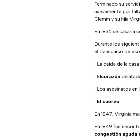
Terminado su servic
nuevamente por falt
Clemm y su hija Virg
En 1836 se casaría c
Durante los siguien
el transcurso de es
·
La caída de la casa
·
El
corazón
delatad
·
Los asesinatos en l
·
El cuervo
En 1847, Virginia mu
En 1849 fue encontra
congestión aguda e