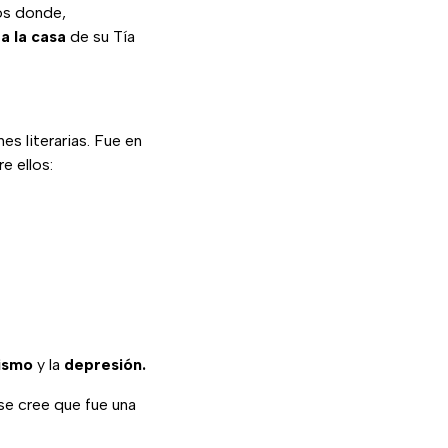
os donde,
a la casa
de su Tía
es literarias. Fue en
e ellos:
ismo
y la
depresión.
se cree que fue una