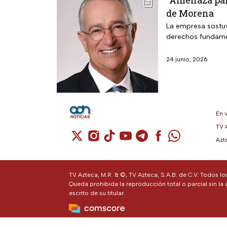
“Amenaza para
de Morena
La empresa sostuvo
derechos fundamen
24 junio, 2026
En 
TV 
Cuenta de X / Twitter (se abre en una n
Cuenta de Instagram (se abre en u
Cuenta de TikTok (se abre en 
Cuenta de YouTube (se ab
Cuenta de Telegram (
Cuenta de Facebo
Cuenta de Wh
Azt
TV Azteca, M.R. & ©, TV Azteca, S.A.B. de C.V. Todos l
Queda prohibida la reproducción total o parcial sin la 
escrito de su titular.