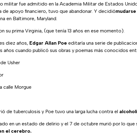
io militar fue admitido en la Academia Militar de Estados Unid
a de apoyo financiero, tuvo que abandonar. Y decidió
mudarse 
ina en Baltimore, Maryland.
on su prima Virginia, (que tenía 13 años en ese momento).
tes diez años,
Edgar Allan Poe
editaría una serie de publicacion
os años cuando publicó sus obras y poemas más conocidos entr
 de Usher
or
a calle Morgue
rió de tuberculosis y Poe tuvo una larga lucha contra el
alcohol
do en un estado de delirio y el 7 de octubre murió por lo que 
n el cerebro.