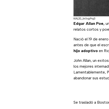
KAL|0_tn1vg9q3
Edgar Allan Poe,
un
relatos cortos y po
Nació el 19 de ener
antes de que el escr
hijo adoptivo
en Ric
John Allan, un exit
los mejores interna
Lamentablemente, P
abandonar sus estud
Se trasladó a Boston