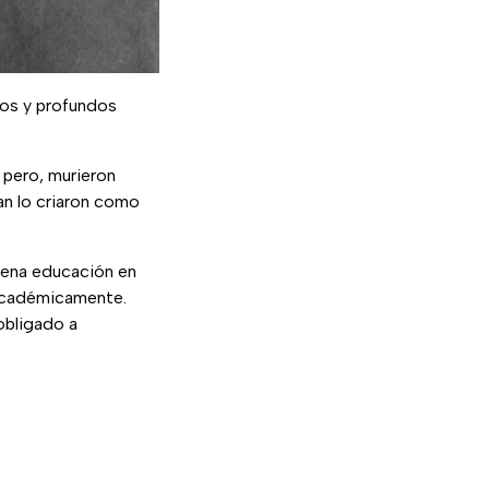
osos y profundos
 pero, murieron
an lo criaron como
uena educación en
 académicamente.
obligado a