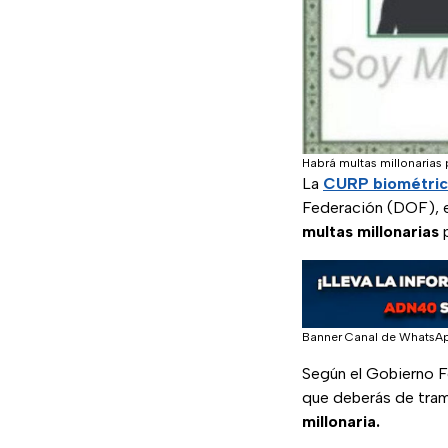
Habrá multas millonarias
La
CURP biométri
Federación (DOF), 
multas millonarias
Banner Canal de WhatsA
Según el Gobierno F
que deberás de tram
millonaria.