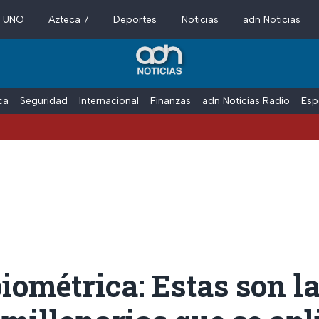
a UNO
Azteca 7
Deportes
Noticias
adn Noticias
ica
Seguridad
Internacional
Finanzas
adn Noticias Radio
Esp
ométrica: Estas son l