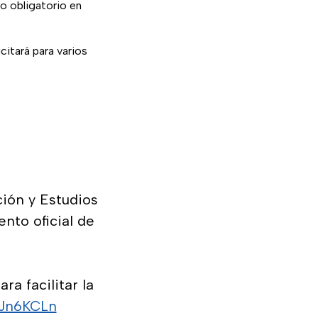
o obligatorio en
icitará para varios
ión y Estudios
nto oficial de
a facilitar la
azJn6KCLn