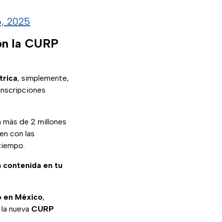
6, 2025
con la CURP
trica
, simplemente,
inscripciones
a más de 2 millones
en con las
tiempo.
 contenida en tu
o en México
,
 la nueva
CURP