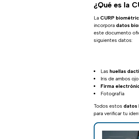
¿Qué es la 
La
CURP biométri
incorpora
datos bi
este documento ofici
siguientes datos:
Las
huellas dact
Iris de ambos ojo
Firma electróni
Fotografía
Todos estos
datos 
para verificar tu ide