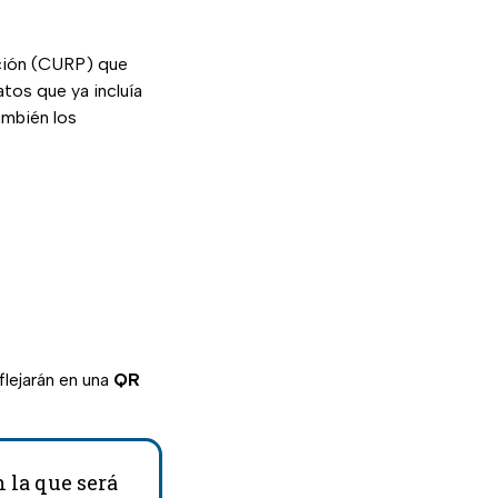
ación (CURP) que
tos que ya incluía
ambién los
lejarán en una
QR
n la que será