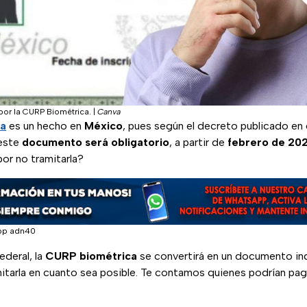
 por la CURP Biométrica.
|
Canva
ca
es un hecho en
México
, pues según el decreto publicado en el
este
documento será obligatorio
, a partir de
febrero de 202
por no tramitarla?
pp adn40
ederal, la
CURP biométrica
se convertirá en un documento ind
itarla en cuanto sea posible. Te contamos quienes podrían pa