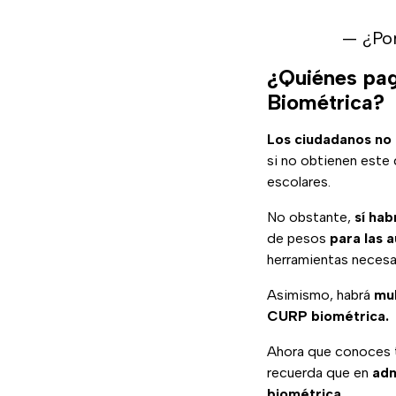
— ¿Po
¿Quiénes pag
Biométrica?
Los ciudadanos no 
si no obtienen este
escolares.
No obstante,
sí hab
de pesos
para las 
herramientas necesa
Asimismo, habrá
mul
CURP biométrica.
Ahora que conoces t
recuerda que en
ad
biométrica.