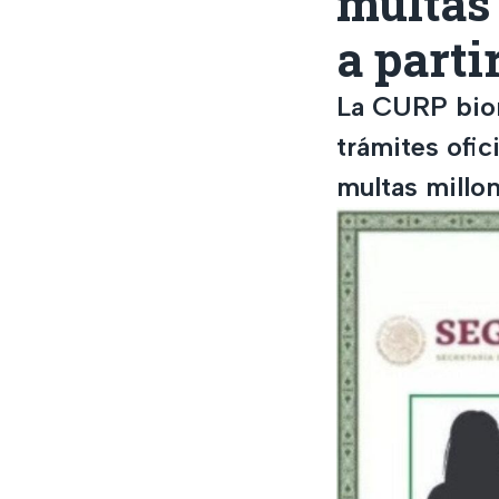
multas 
a parti
La CURP biom
trámites ofi
multas millon