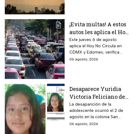
México
¡Evita multas! A estos
autos les aplica el Hoy
No Circula durante
Este jueves 6 de agosto
aplica el Hoy No Circula en
este jueves en CDMX
CDMX y Edomex; verifica
y partes del Edomex
color de engomado, placas y
06 agosto, 2026
holograma para evitar multas
y corralón.
Desaparece Yuridia
Victoria Feliciano de
13 años en Tlalpan,
La desaparición de la
adolescente ocurrió el 2 de
CDMX; activan Alerta
agosto en la colonia San
Amber
Pedro Mártir; autoridades
06 agosto, 2026
piden ayuda para localizarla