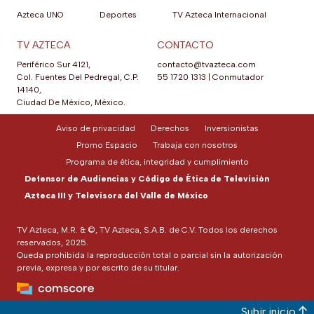
Azteca UNO
Deportes
TV Azteca Internacional
TV AZTECA
CONTACTO
Periférico Sur 4121,
contacto@tvazteca.com
Col. Fuentes Del Pedregal, C.P.
55 1720 1313
|
Conmutador
14140,
Ciudad De México, México.
Aviso de privacidad
Derechos
Inversionistas
Promo Espacio
Trabaja con nosotros
Programa de ética, integridad y cumplimiento
Defensor de Audiencias y Código de Ética de Televisión
Azteca III y Televisora del Valle de México
TV Azteca, M.R. & ©, TV Azteca, S.A.B. de C.V. Todos los derechos
reservados, 2025.
Queda prohibida la reproducción total o parcial sin la autorización
previa, expresa y por escrito de su titular.
Subir inicio