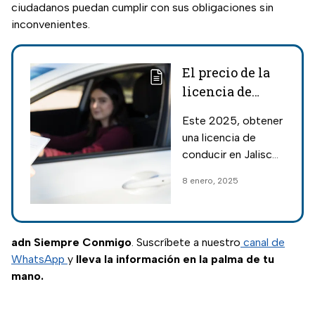
ciudadanos puedan cumplir con sus obligaciones sin
inconvenientes.
El precio de la
licencia de
conducir nueva
Este 2025, obtener
en Jalisco este
una licencia de
2025
conducir en Jalisco
es más accesible
8 enero, 2025
gracias a la
actualización de
precio, requisitos y
el nuevo diseño con
adn Siempre Conmigo
. Suscríbete a nuestro
canal de
mayor seguridad.
WhatsApp
y
lleva la información en la palma de tu
mano.