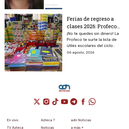
Ferias de regreso a
clases 2026: Profeco
anuncia descuentos
¡No te quedes sin dinero! La
Profeco te surte la lista de
en útiles, mochilas y
útiles escolares del ciclo
uniformes; consulta
2026-2027 a precios de
06 agosto, 2026
sedes
remate.
Cuenta de X / Twitter (se abre en una nuev
Cuenta de Instagram (se abre en una n
Cuenta de TikTok (se abre en una
Cuenta de YouTube (se abre 
Cuenta de Telegram (se a
Cuenta de Facebook 
Cuenta de Whats
En vivo
Azteca 7
adn Noticias
TV Azteca
Noticias
a más +