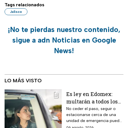
Tags relacionados
Jalisco
¡No te pierdas nuestro contenido,
sigue a adn Noticias en Google
News!
LO MÁS VISTO
Es ley en Edomex:
multarán a todos los
conductores que
No ceder el paso, seguir o
estacionarse cerca de una
cometan este error
unidad de emergencia puede
frente a ambulancias
generar una multa de más de
06 agosto, 2026