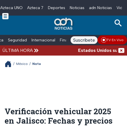
Azteca UNO
Azteca 7
Deportes
Noticias
adn Noticias
Video
Skip to main content
Suscríbete
ica
Seguridad
Internacional
Finanzas
adn Noticias Radio
Esp
TV En Vivo
ÚLTIMA HORA
Estados Unidos suspende 
/
México
/
Nota
Verificación vehicular 2025
en Jalisco: Fechas y precios